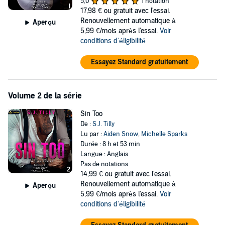
5,0
1 notation
17,98 €
ou gratuit avec l'essai.
And when his past comes back to haunt him, love might not be
Renouvellement automatique à
Aperçu
enough to save me.
5,99 €/mois après l'essai.
Voir
conditions d'éligibilité
©2023 S.J. Tilly (P)2023 Podium Audio
Essayez Standard gratuitement
Volume 2 de la série
Sin Too
De :
S.J. Tilly
Lu par :
Aiden Snow
,
Michelle Sparks
Durée : 8 h et 53 min
Langue : Anglais
Pas de notations
14,99 €
ou gratuit avec l'essai.
Renouvellement automatique à
Aperçu
5,99 €/mois après l'essai.
Voir
conditions d'éligibilité