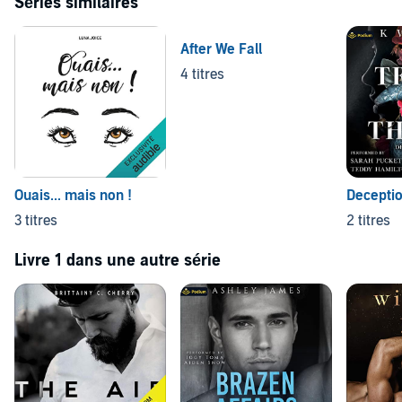
Séries similaires
After We Fall
4 titres
Ouais... mais non !
Decepti
3 titres
2 titres
Livre 1 dans une autre série