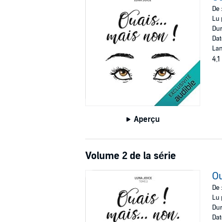
De 
Lu 
Dur
Dat
Lan
4,1
Aperçu
Volume 2 de la série
Ou
De 
Lu 
Dur
Dat