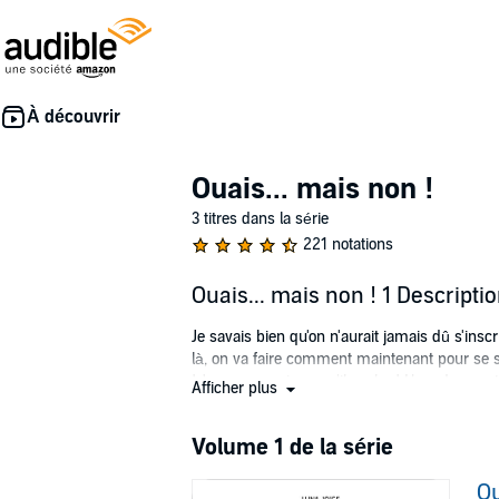
Ouais... mais non !
3 titres dans la série
221 notations
Ouais... mais non ! 1 Descripti
Je savais bien qu'on n'aurait jamais dû s'insc
là, on va faire comment maintenant pour se so
! Je veux savoir ce qu'il cache ! Hors de que
Afficher plus
©2018 Editions Librinova (P)2019 Audible St
Volume 1 de la série
Ou