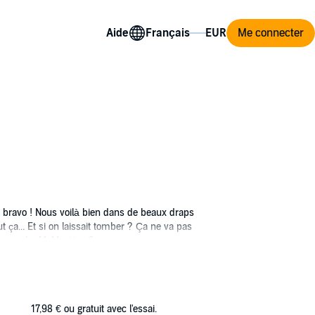
Aide
Me connecter
Bah bravo ! Nous voilà bien dans de beaux draps
 ça... Et si on laissait tomber ? Ça ne va pas
 que cache M. Mystère ?
17,98 €
ou gratuit avec l'essai.