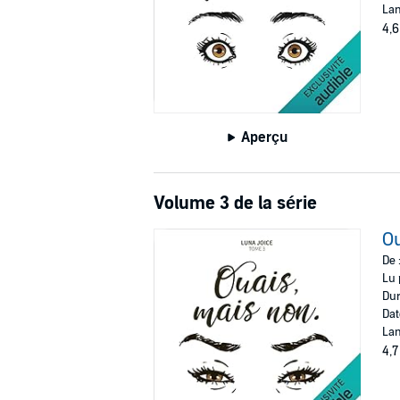
Lan
4,6
Aperçu
Volume 3 de la série
Ou
De 
Lu 
Dur
Dat
Lan
4,7