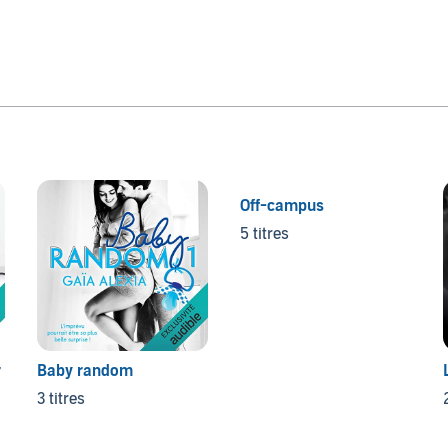
Off-campus
5 titres
r
Baby random
3 titres