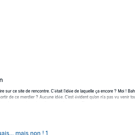
on
rire sur ce site de rencontre. C'était l'idée de laquelle ça encore ? Moi ! 
rtir de ce merdier ? Aucune idée. C'est évident qu'on n'a pas vu venir tout
stion de ne pas lever le voile sur cet homme... Et vous, trouverez-vous ce
udios
ais... mais non ! 1