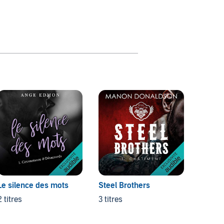
After
5 titre
Le silence des mots
Steel Brothers
2 titres
3 titres