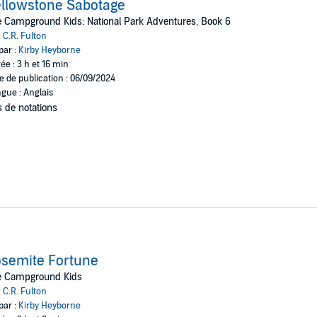
llowstone Sabotage
 Campground Kids: National Park Adventures, Book 6
:
C.R. Fulton
par :
Kirby Heyborne
ée : 3 h et 16 min
e de publication : 06/09/2024
gue : Anglais
 de notations
semite Fortune
e Campground Kids
:
C.R. Fulton
par :
Kirby Heyborne