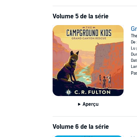
Volume 5 de la série
G
The
De 
Lu 
Dur
Dat
Lan
Pas
Aperçu
Volume 6 de la série