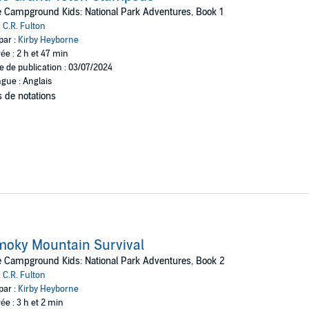
f tracks lead into the park. Was this stampede accidental or is there m
 Campground Kids: National Park Adventures, Book 1
:
C.R. Fulton
ther to solve their first mystery in Grand Teton National Park.
par :
Kirby Heyborne
ée : 2 h et 47 min
e de publication : 03/07/2024
gue : Anglais
 de notations
oky Mountain Survival
 Campground Kids: National Park Adventures, Book 2
:
C.R. Fulton
par :
Kirby Heyborne
ée : 3 h et 2 min