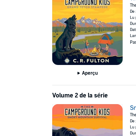
something seems off…Why? More than one set o
The
De 
Join
The Campground Kids
as they work toge
Lu 
Dur
©2022 C.R. Fulton (P)2024 One Audiobooks
Dat
Lan
Pas
Aperçu
Volume 2 de la série
Sm
The
De 
Lu 
Dur