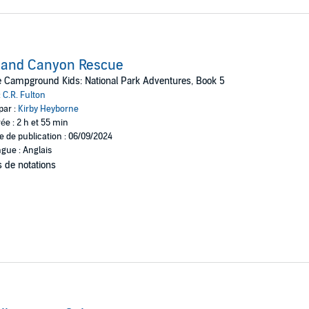
rand Canyon Rescue
 Campground Kids: National Park Adventures, Book 5
:
C.R. Fulton
par :
Kirby Heyborne
ée : 2 h et 55 min
e de publication : 06/09/2024
gue : Anglais
 de notations