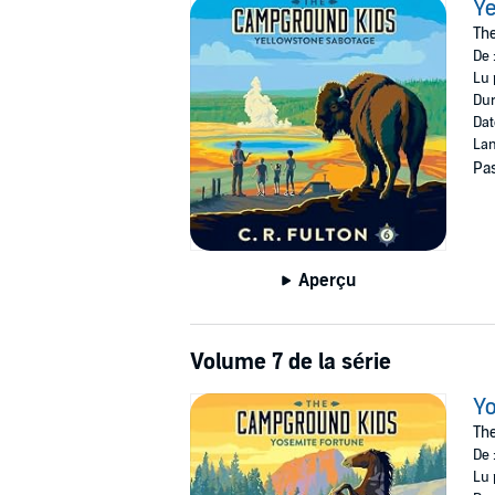
Ye
The
De 
Lu 
Dur
Dat
Lan
Pas
Aperçu
Volume 7 de la série
Yo
Th
De 
Lu 