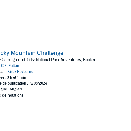
cky Mountain Challenge
 Campground Kids: National Park Adventures, Book 4
:
C.R. Fulton
par :
Kirby Heyborne
ée : 3 h et 1 min
e de publication : 19/08/2024
gue : Anglais
 de notations