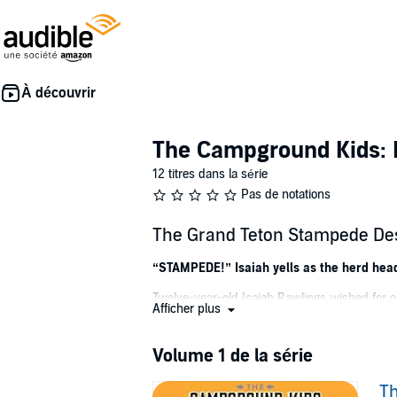
The Campground Kids: 
12 titres dans la série
Pas de notations
The Grand Teton Stampede Des
“STAMPEDE!” Isaiah yells as the herd head
Twelve-year-old Isaiah Rawlings wished for o
Afficher plus
Isaiah pleads with his parents to reconsider 
When his dad unexpectedly announces a trip t
Volume 1 de la série
grows louder and louder. The ground begins 
T
When Isaiah, his cousin Ethan, and sister Sad