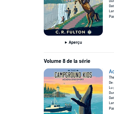
Dur
Dat
Lan
Pas
Aperçu
Volume 8 de la série
Ac
Th
De 
Lu 
Dur
Dat
Lan
Pas