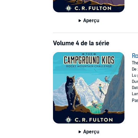
Aperçu
Volume 4 de la série
Ro
The
De 
Lu 
Dur
Dat
Lan
Pas
Aperçu