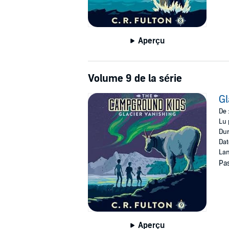
Aperçu
Volume 9 de la série
Gl
De 
Lu 
Dur
Dat
Lan
Pas
Aperçu