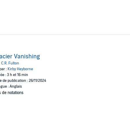
acier Vanishing
:
C.R. Fulton
par :
Kirby Heyborne
ée : 3 h et 16 min
e de publication : 26/11/2024
gue : Anglais
 de notations