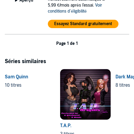
Aperçu
5,99 €/mois après l'essai.
Voir
conditions d'éligibilité
Essayez Standard gratuitement
Page 1 de 1
Séries similaires
Sam Quinn
Dark Mag
10 titres
8 titres
T.A.P.