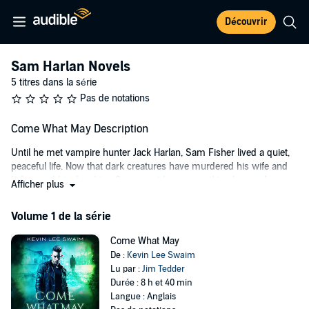
Découvrir
Sam Harlan Novels
5 titres dans la série
Pas de notations
Come What May Description
Until he met vampire hunter Jack Harlan, Sam Fisher lived a quiet,
peaceful life. Now that dark creatures have murdered his wife and
kidnapped his daughter, Sam must learn everything he can from
Afficher plus
his new mentor to find his little girl, before it is too late.
Volume 1 de la série
©2014 Kevin Lee Swaim (P)2015 Kevin Lee Swaim
Come What May
De :
Kevin Lee Swaim
Lu par :
Jim Tedder
Durée : 8 h et 40 min
Langue : Anglais