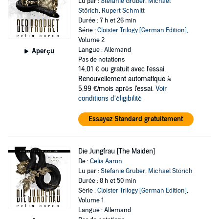
Lu par :
Stefanie Gruber
,
Michael
Störich
,
Rupert Schmitt
Durée : 7 h et 26 min
Série :
Cloister Trilogy [German Edition]
,
Volume 2
Langue : Allemand
Aperçu
Pas de notations
14,01 €
ou gratuit avec l'essai.
Renouvellement automatique à
5,99 €/mois après l'essai.
Voir
conditions d'éligibilité
Essayez Standard gratuitement
Die Jungfrau [The Maiden]
De :
Celia Aaron
Lu par :
Stefanie Gruber
,
Michael Störich
Durée : 8 h et 50 min
Série :
Cloister Trilogy [German Edition]
,
Volume 1
Langue : Allemand