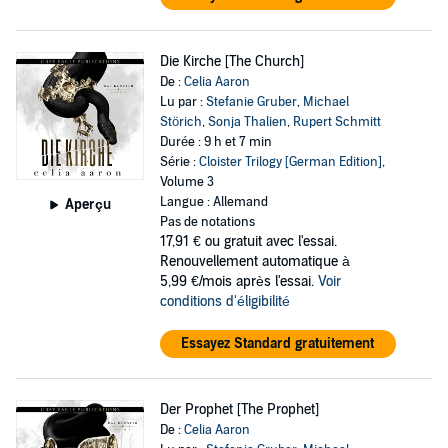
Die Kirche [The Church]
De :
Celia Aaron
Lu par :
Stefanie Gruber
,
Michael
Störich
,
Sonja Thalien
,
Rupert Schmitt
Durée : 9 h et 7 min
Série :
Cloister Trilogy [German Edition]
,
Volume 3
Langue : Allemand
Aperçu
Pas de notations
17,91 €
ou gratuit avec l'essai.
Renouvellement automatique à
5,99 €/mois après l'essai.
Voir
conditions d'éligibilité
Essayez Standard gratuitement
Der Prophet [The Prophet]
De :
Celia Aaron