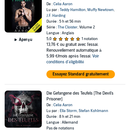
De :
Celia Aaron
Lu par :
Teddy Hamilton
,
Muffy Newtown
,
J.F. Harding
Durée : 5 h et 56 min
Série :
The Cloister
, Volume 2
Langue : Anglais
5,0
1 notation
Aperçu
13,76 €
ou gratuit avec l'essai.
Renouvellement automatique à
5,99 €/mois après l'essai.
Voir
conditions d'éligibilité
Essayez Standard gratuitement
Die Gefangene des Teufels [The Devil's
Prisoner]
De :
Celia Aaron
Lu par :
Ella Storm
,
Stefan Kohlmann
Durée : 8 h et 21 min
Langue : Allemand
Pas de notations