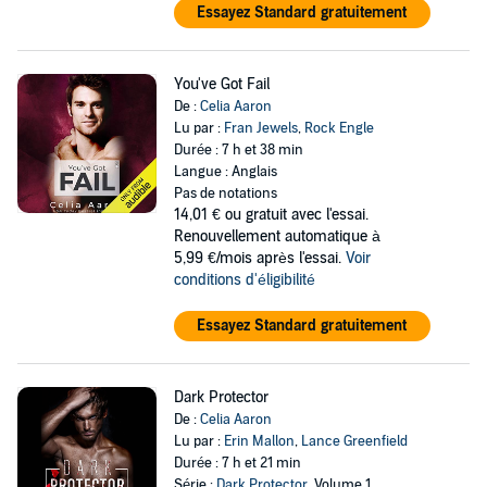
Essayez Standard gratuitement
You've Got Fail
De :
Celia Aaron
Lu par :
Fran Jewels
,
Rock Engle
Durée : 7 h et 38 min
Langue : Anglais
Pas de notations
14,01 €
ou gratuit avec l'essai.
Renouvellement automatique à
5,99 €/mois après l'essai.
Voir
conditions d'éligibilité
Essayez Standard gratuitement
Dark Protector
De :
Celia Aaron
Lu par :
Erin Mallon
,
Lance Greenfield
Durée : 7 h et 21 min
Série :
Dark Protector
, Volume 1