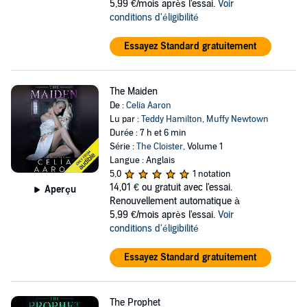
5,99 €/mois après l'essai.
Voir
conditions d'éligibilité
Essayez Standard gratuitement
The Maiden
De :
Celia Aaron
Lu par :
Teddy Hamilton
,
Muffy Newtown
Durée : 7 h et 6 min
Série :
The Cloister
, Volume 1
Langue : Anglais
5,0
1 notation
14,01 €
ou gratuit avec l'essai.
Aperçu
Renouvellement automatique à
5,99 €/mois après l'essai.
Voir
conditions d'éligibilité
Essayez Standard gratuitement
The Prophet