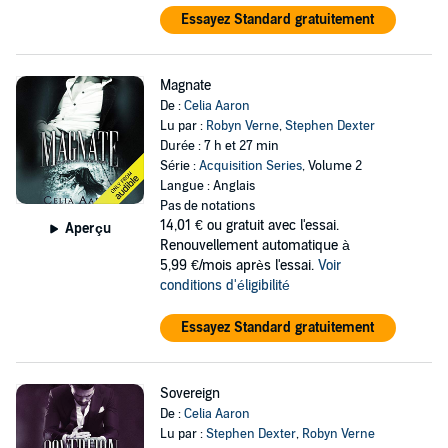
Essayez Standard gratuitement
Magnate
De :
Celia Aaron
Lu par :
Robyn Verne
,
Stephen Dexter
Durée : 7 h et 27 min
Série :
Acquisition Series
, Volume 2
Langue : Anglais
Pas de notations
14,01 €
ou gratuit avec l'essai.
Aperçu
Renouvellement automatique à
5,99 €/mois après l'essai.
Voir
conditions d'éligibilité
Essayez Standard gratuitement
Sovereign
De :
Celia Aaron
Lu par :
Stephen Dexter
,
Robyn Verne