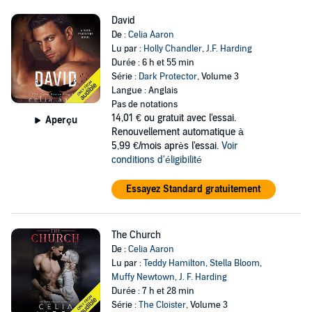
David
De :
Celia Aaron
Lu par :
Holly Chandler
,
J.F. Harding
Durée : 6 h et 55 min
Série :
Dark Protector
, Volume 3
Langue : Anglais
Pas de notations
14,01 €
ou gratuit avec l'essai.
Aperçu
Renouvellement automatique à
5,99 €/mois après l'essai.
Voir
conditions d'éligibilité
Essayez Standard gratuitement
The Church
De :
Celia Aaron
Lu par :
Teddy Hamilton
,
Stella Bloom
,
Muffy Newtown
,
J. F. Harding
Durée : 7 h et 28 min
Série :
The Cloister
, Volume 3