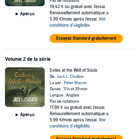
universe according to their grand design. Then they vanished and
Pas de notations
left behind the Well World to maintain the pattern of the universe.
19,42 €
ou gratuit avec l'essai.
Renouvellement automatique à
Aperçu
Now someone is searching for the planet’s hidden control room -
5,99 €/mois après l'essai.
Voir
the Well of Souls - to seize control of the cosmos. Nathan must stop
conditions d'éligibilité
them, but this planet causes bizarre metamorphoses in visitors,
changing them into centaurs, mermaids, and giant insects
Essayez Standard gratuitement
seemingly at random. As a result, Nathan no longer recognizes his
friends, let alone his unknown enemies. His task seems hopeless -
until his long-suppressed memories begin to return and he realizes
Volume 2 de la série
who he really is.
Exiles at the Well of Souls
©1982 Jack L. Chalker (P)2013 Blackstone Audio, Inc.
De :
Jack L. Chalker
Lu par :
Peter Macon
Durée : 11 h et 29 min
Langue : Anglais
Pas de notations
17,99 €
ou gratuit avec l'essai.
Renouvellement automatique à
Aperçu
5,99 €/mois après l'essai.
Voir
conditions d'éligibilité