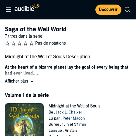
Découvrir
Saga of the Well World
7 titres dans la série
Pas de notations
Midnight at the Well of Souls Description
At the heart of a bizarre planet lay the goal of every being that
had ever lived.…
Afficher plus
Below average in height and unprepossessing in appearance,
Nathan Brazil is an unassuming if cynical starship owner, carrying
Volume 1 de la série
passengers and cargo for a living - hardly the sort of person to hold
the fate of the entire universe in his hands.
Midnight at the Well of Souls
But when Nathan detours from his route to answer a distress call, a
De :
Jack L. Chalker
hidden stargate hurls him and his passengers to the Well World, the
Lu par :
Peter Macon
master control planet for the cosmos. Billions of years ago, a godlike
Durée : 13 h et 57 min
race unlocked all the secrets of space and time and remade the
Langue : Anglais