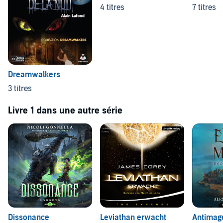
4 titres
7 titres
Dreamwalkers
3 titres
Livre 1 dans une autre série
Dissonance
Leviathan erwacht
Antimag