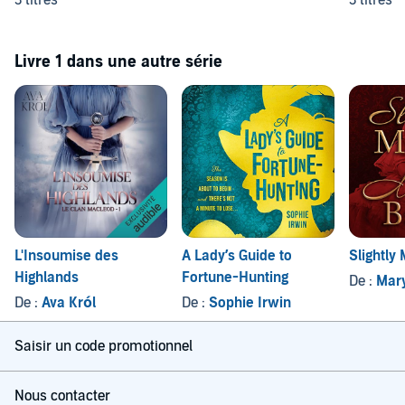
3 titres
3 titres
Livre 1 dans une autre série
L'Insoumise des
A Lady’s Guide to
Slightly
Highlands
Fortune-Hunting
De :
Mar
De :
Ava Król
De :
Sophie Irwin
Saisir un code promotionnel
Nous contacter