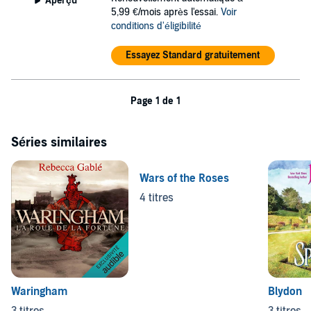
Aperçu
5,99 €/mois après l'essai.
Voir
conditions d'éligibilité
Essayez Standard gratuitement
Page 1 de 1
Séries similaires
Wars of the Roses
4 titres
Waringham
Blydon