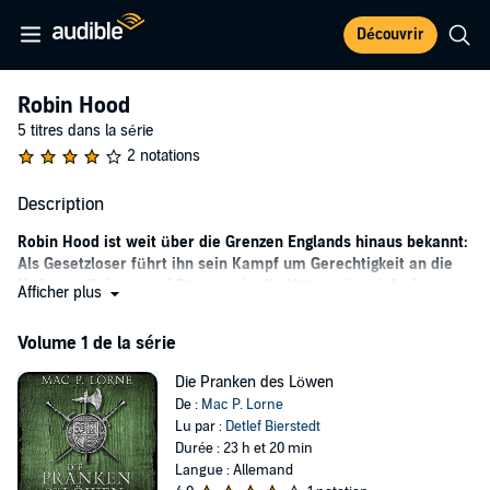
Découvrir
Robin Hood
5 titres dans la série
2 notations
Description
Robin Hood ist weit über die Grenzen Englands hinaus bekannt:
Als Gesetzloser führt ihn sein Kampf um Gerechtigkeit an die
Höfe von Kaisern und Päpsten, in die Hütten der einfachen
Afficher plus
Menschen und tief hinein in den Sherwood Forest.
Volume 1 de la série
Robert Fitzooth wird zum Leibwächter der englischen Prinzessin
Matilda ernannt. Sie soll den deutschen König Heinrich V. heiraten.
Die Pranken des Löwen
An Matildas Seite reist Robert über die Alpen bis nach Rom – und
De :
Mac P. Lorne
gerät in einen jahrzehntelangen Bürgerkrieg. Auf seinen Abenteuern
Lu par :
Detlef Bierstedt
begegnet er nicht nur historischen Persönlichkeiten wie Hildegard
Durée : 23 h et 20 min
von Bingen, sondern auch seiner großen Liebe. Robert Fitzooth wird
Langue : Allemand
einmal der Großvater eines Mannes sein, dessen Name alle Welt