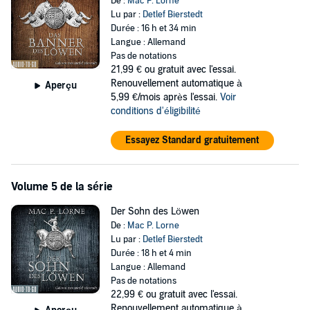
De :
Mac P. Lorne
Lu par :
Detlef Bierstedt
Durée : 16 h et 34 min
Langue : Allemand
Pas de notations
21,99 €
ou gratuit avec l'essai.
Renouvellement automatique à
Aperçu
5,99 €/mois après l'essai.
Voir
conditions d'éligibilité
Essayez Standard gratuitement
Volume 5 de la série
Der Sohn des Löwen
De :
Mac P. Lorne
Lu par :
Detlef Bierstedt
Durée : 18 h et 4 min
Langue : Allemand
Pas de notations
22,99 €
ou gratuit avec l'essai.
Renouvellement automatique à