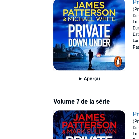
P
(Pr
De 
Lu 
Dur
Dat
Lan
Pas
Aperçu
Volume 7 de la série
Pr
(Pr
De 
Lu 