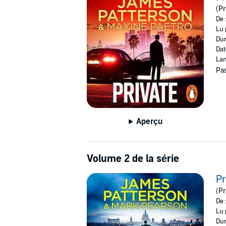
close to home: his best friend's wife and Jack
(Pr
Private's resources to tracking down her killer
De 
And Jack doesn't have to play by the rules.
Lu 
Dur
© James Patterson 2024 (P) Penguin Audio
Dat
Lan
Pas
Aperçu
Volume 2 de la série
Pr
(Pr
De 
Lu 
Dur