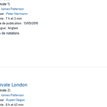
's former lover, has been killed. It nearly pushes him over the edge. Inste
ivate 1)
.
:
James Patterson
par :
Peter Hermann
ée : 7 h et 3 min
 2024
e de publication : 13/05/2010
gue : Anglais
 de notations
ivate London
ivate 2)
:
James Patterson
par :
Rupert Degas
ée : 6 h et 43 min