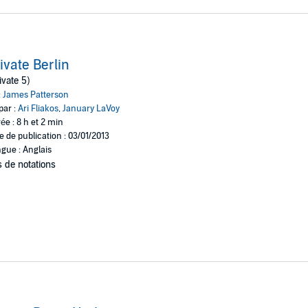
ivate Berlin
ivate 5)
:
James Patterson
par :
Ari Fliakos
,
January LaVoy
ée : 8 h et 2 min
e de publication : 03/01/2013
gue : Anglais
 de notations