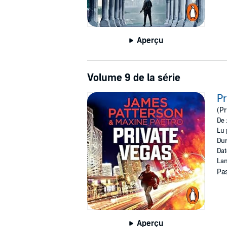
Aperçu
Volume 9 de la série
Pr
(Pr
De 
Lu 
Dur
Dat
Lan
Pas
Aperçu