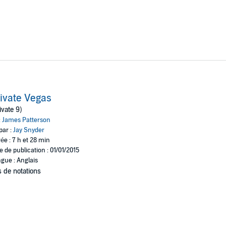
ivate Vegas
ivate 9)
:
James Patterson
par :
Jay Snyder
ée : 7 h et 28 min
e de publication : 01/01/2015
gue : Anglais
 de notations