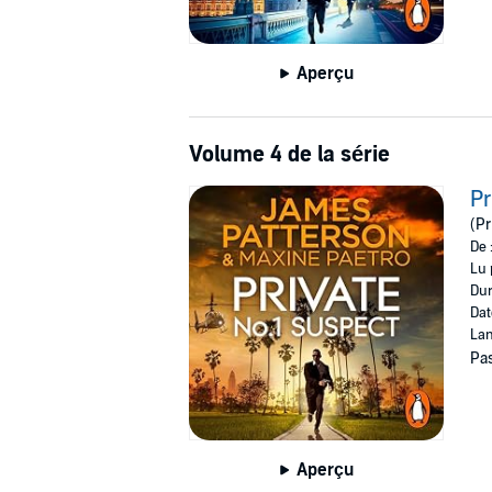
Aperçu
Volume 4 de la série
Pr
(Pr
De 
Lu 
Dur
Dat
Lan
Pas
Aperçu