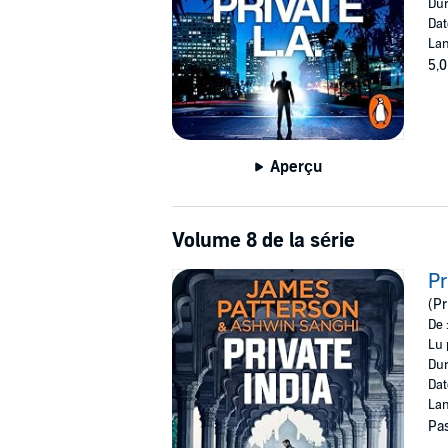
Dur
Dat
Lan
5,0
Aperçu
Volume 8 de la série
Pr
(Pr
De 
Lu 
Dur
Dat
Lan
Pas