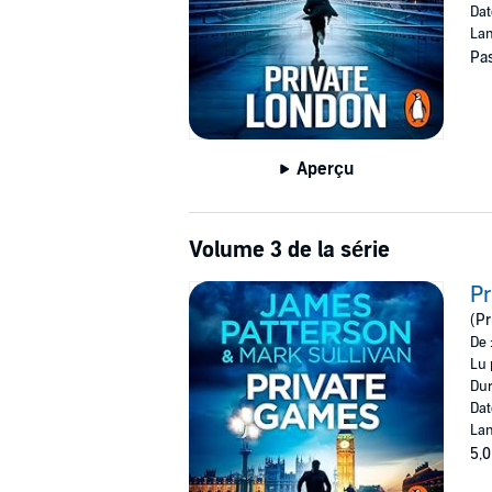
Dat
Lan
Pas
Aperçu
Volume 3 de la série
P
(Pr
De 
Lu 
Dur
Dat
Lan
5,0