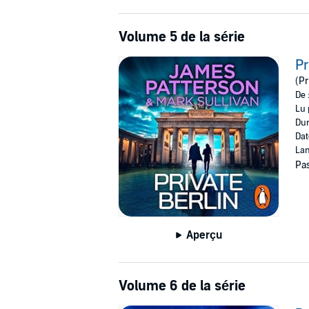
Volume 5 de la série
Pr
(Pr
De 
Lu 
Dur
Dat
Lan
Pas
Aperçu
Volume 6 de la série