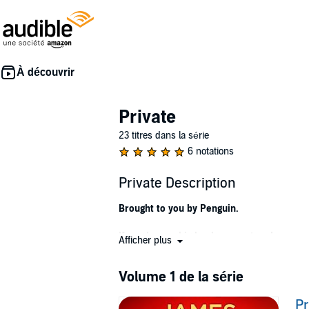
Private
23 titres dans la série
6 notations
Private Description
Brought to you by Penguin.
If you have a big bank account and an even
Afficher plus
Former US Marine Jack Morgan runs Private,
force and maximum discretion. The most infl
Volume 1 de la série
to make and break their cases.
In L.A., Jack is already deep into the investig
Pr