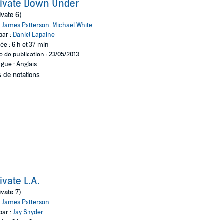
rivate Down Under
ivate 6)
:
James Patterson
,
Michael White
par :
Daniel Lapaine
ée : 6 h et 37 min
e de publication : 23/05/2013
gue : Anglais
 de notations
ivate L.A.
ivate 7)
:
James Patterson
par :
Jay Snyder