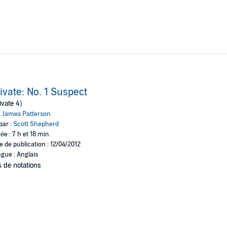
ivate: No. 1 Suspect
ivate 4)
:
James Patterson
par :
Scott Shepherd
ée : 7 h et 18 min
e de publication : 12/04/2012
gue : Anglais
 de notations