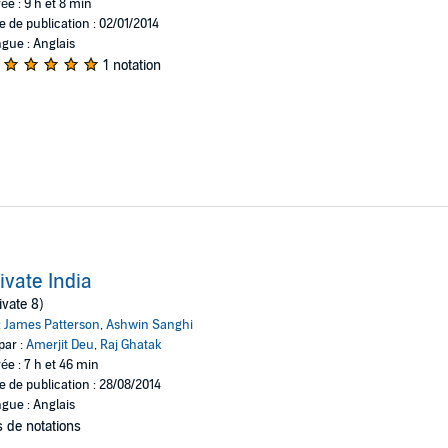
ée : 9 h et 8 min
e de publication : 02/01/2014
gue : Anglais
1 notation
ivate India
ivate 8)
:
James Patterson
,
Ashwin Sanghi
par :
Amerjit Deu
,
Raj Ghatak
ée : 7 h et 46 min
e de publication : 28/08/2014
gue : Anglais
 de notations