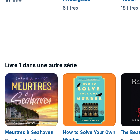
10 titres
6 titres
18 titres
Livre 1 dans une autre série
Meurtres à Seahaven
How to Solve Your Own
The Beau
Murder