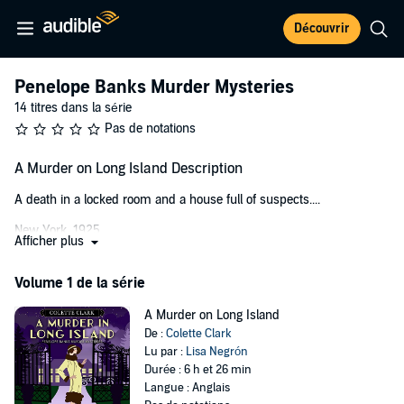
Découvrir
Penelope Banks Murder Mysteries
14 titres dans la série
Pas de notations
A Murder on Long Island Description
A death in a locked room and a house full of suspects....
New York, 1925
Afficher plus
Penelope “Pen” Banks has a knack for puzzling things out and the
Volume 1 de la série
uncanny ability to remember everything she sees. Two talents that
have helped her make ends meet, playing cards in clubs and
A Murder on Long Island
speakeasies. Now, they might just help her discover the true cause
De :
Colette Clark
of death for a dear old family friend.
Lu par :
Lisa Negrón
Durée : 6 h et 26 min
Agnes Sterling has been found dead in her Long Island mansion.
Langue : Anglais
The official cause of death is ruled a suicide. After all, she was found