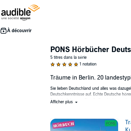
PONS Hörbücher Deuts
5 titres dans la série
1 notation
Träume in Berlin. 20 landesty
Sie lieben Deutschland und alles was dazuge
Deutschkenntnisse auf. Echte Deutsche hören
Begleitheft können Sie alle Geschichten mit
Afficher plus
Für Anfänger (A1) und Wiedereinsteiger (A2).
In deiner Audible-Bibliothek findest du für d
Tr
K
©2018 PONS GmbH (P)2018 PONS GmbH