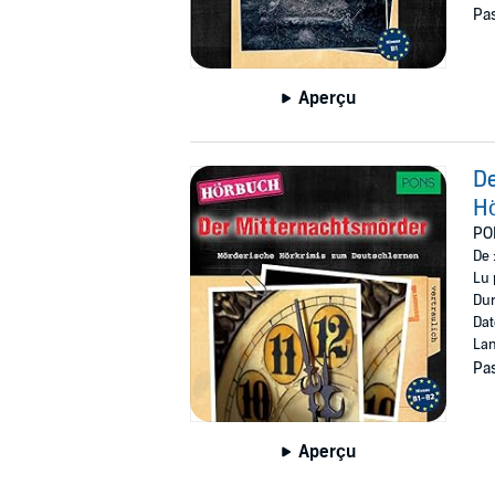
Pas
Aperçu
De
H
PO
De 
Lu 
Dur
Dat
Lan
Pas
Aperçu