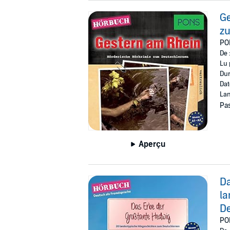
Ge
z
PO
De 
Lu 
Dur
Dat
Lan
Pas
Aperçu
Da
la
D
PO