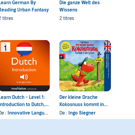
Learn German By
Die ganze Welt des
The Me
Reading Urban Fantasy
Wissens
Advent
2 titres
2 titres
3 titres
Learn Dutch - Level 1:
Der kleine Drache
Vocabu
Introduction to Dutch,
Kokosnuss kommt in
Volum
Volume 1: Lessons 1-25
die Schule (Englisch
De :
Innovative Language Learning LLC
De :
Ingo Siegner
De :
Da
lernen mit dem kleinen
Drachen Kokosnuss 1)