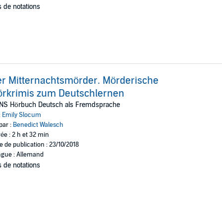
 de notations
r Mitternachtsmörder. Mörderische
örkrimis zum Deutschlernen
NS Hörbuch Deutsch als Fremdsprache
:
Emily Slocum
par :
Benedict Walesch
ée : 2 h et 32 min
e de publication : 23/10/2018
gue : Allemand
 de notations