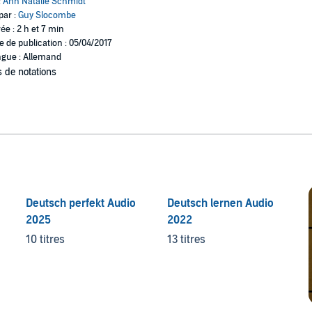
:
Ann Natalie Schmidt
par :
Guy Slocombe
ée : 2 h et 7 min
e de publication : 05/04/2017
gue : Allemand
 de notations
Deutsch perfekt Audio
Deutsch lernen Audio
2025
2022
10 titres
13 titres