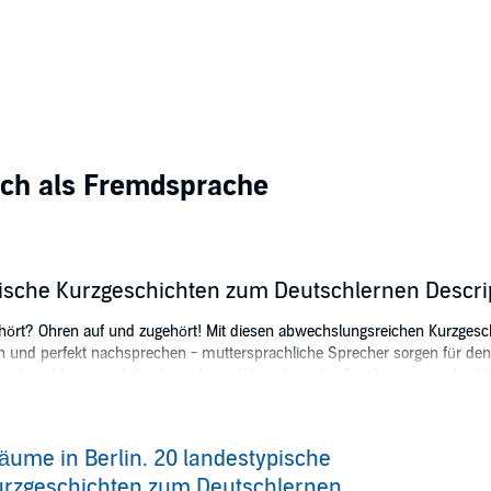
ch als Fremdsprache
pische Kurzgeschichten zum Deutschlernen Descri
hört? Ohren auf und zugehört! Mit diesen abwechslungsreichen Kurzgesch
 und perfekt nachsprechen - muttersprachliche Sprecher sorgen für den l
- und nachlesen und den kompletten Wortschatz der Geschichten nachschl
ieses Hörerlebnis eine PDF-Datei mit zusätzlichem Material.
äume in Berlin. 20 landestypische
urzgeschichten zum Deutschlernen