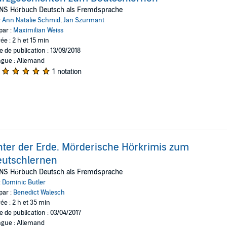
NS Hörbuch Deutsch als Fremdsprache
:
Ann Natalie Schmid
,
Jan Szurmant
par :
Maximilian Weiss
ée : 2 h et 15 min
e de publication : 13/09/2018
gue : Allemand
1 notation
ter der Erde. Mörderische Hörkrimis zum
eutschlernen
NS Hörbuch Deutsch als Fremdsprache
:
Dominic Butler
par :
Benedict Walesch
ée : 2 h et 35 min
e de publication : 03/04/2017
gue : Allemand