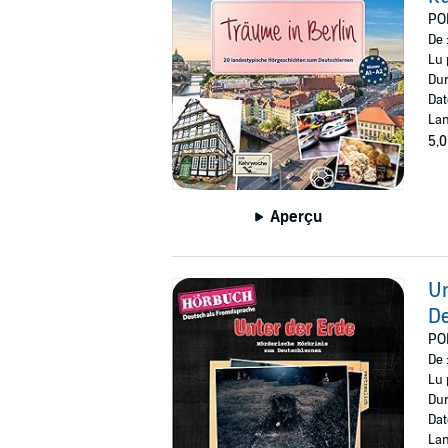
PO
De 
Lu 
Dur
Dat
Lan
5,0
Aperçu
Un
D
PO
De 
Lu 
Dur
Dat
Lan