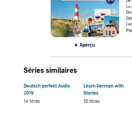
De 
Lu 
Dur
Dat
Lan
Pas
Aperçu
Séries similaires
Deutsch perfekt Audio
Learn German with
2019
Stories
14 titres
10 titres