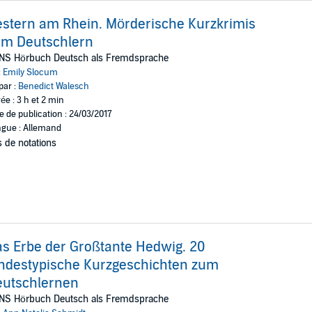
stern am Rhein. Mörderische Kurzkrimis
um Deutschlern
NS Hörbuch Deutsch als Fremdsprache
:
Emily Slocum
par :
Benedict Walesch
ée : 3 h et 2 min
e de publication : 24/03/2017
gue : Allemand
 de notations
s Erbe der Großtante Hedwig. 20
ndestypische Kurzgeschichten zum
eutschlernen
NS Hörbuch Deutsch als Fremdsprache