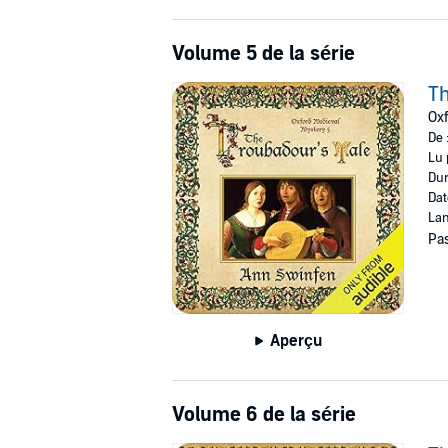
Volume 5 de la série
Th
Oxf
De 
Lu 
Dur
Dat
Lan
Pas
Aperçu
Volume 6 de la série