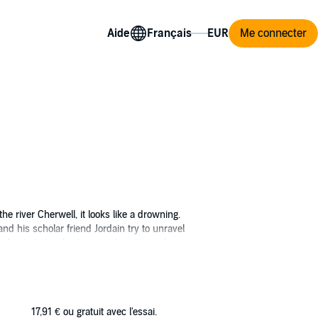
Aide
Me connecter
e river Cherwell, it looks like a drowning.
d his scholar friend Jordain try to unravel
s begin to involve town, university, and
17,91 €
ou gratuit avec l'essai.