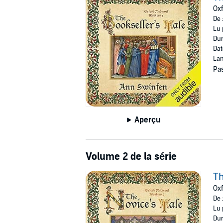
Oxf
De 
Lu 
Dur
Dat
Lan
Pas
Aperçu
Volume 2 de la série
Th
Oxf
De 
Lu 
Dur