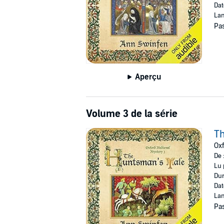
Dat
Lan
Pas
Aperçu
Volume 3 de la série
Th
Oxf
De 
Lu 
Dur
Dat
Lan
Pas