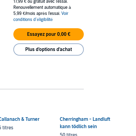
17,99 €
ou gratuit avec l'essai.
Renouvellement automatique à
5,99 €/mois après l'essai.
Voir
conditions d'éligibilité
Essayez pour 0,00 €
Plus d'options d'achat
Callanach & Turner
Cherringham - Landluft
kann tödlich sein
5 titres
50 titres