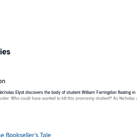
ies
ion
holas Elyot discovers the body of student William Farringdon floating in th
der. Who could have wanted to kill this promising student? As Nicholas an
hat he was innocently caught up in a criminal plot. When their investigation
s his family in terrible danger.
e Bookseller's Tale