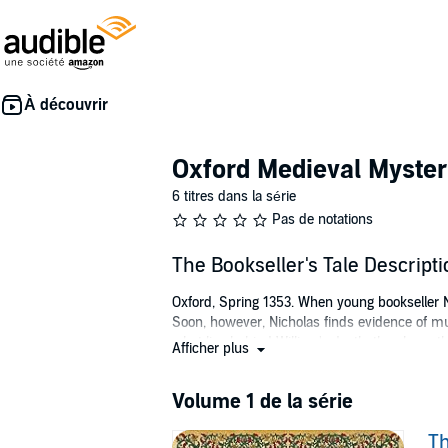
Oxford Medieval Myster
6 titres dans la série
Pas de notations
The Bookseller's Tale Descript
Oxford, Spring 1353. When young bookseller Nic
Soon, however, Nicholas finds evidence of mur
what lies behind William's death, they learn t
Afficher plus
abbey, Nicholas takes a risky gamble - and put
©2016 Ann Swinfen (P)2017 Ann Swinfen
Volume 1 de la série
Th