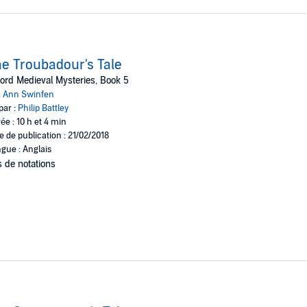
e Troubadour's Tale
ord Medieval Mysteries, Book 5
:
Ann Swinfen
par :
Philip Battley
ée : 10 h et 4 min
e de publication : 21/02/2018
gue : Anglais
 de notations