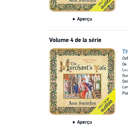
Aperçu
Volume 4 de la série
Th
Oxf
De 
Lu 
Dur
Dat
Lan
Pas
Aperçu