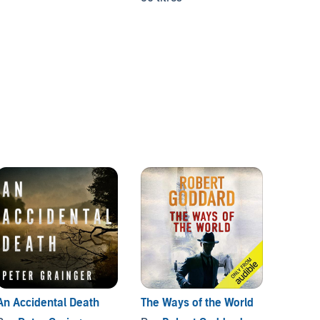
Commi
Adams
2 titre
An Accidental Death
The Ways of the World
Aspire