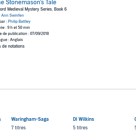
e Stonemason's Tale
ord Medieval Mystery Series, Book 6
:
Ann Swinfen
par :
Philip Battley
ée : 9 h et 50 min
e de publication : 07/09/2018
gue : Anglais
 de notations
s
Waringham-Saga
DI Wilkins
7 titres
5 titres