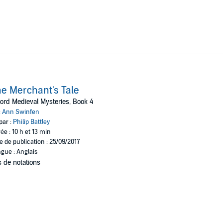
e Merchant's Tale
ord Medieval Mysteries, Book 4
:
Ann Swinfen
par :
Philip Battley
ée : 10 h et 13 min
e de publication : 25/09/2017
gue : Anglais
 de notations