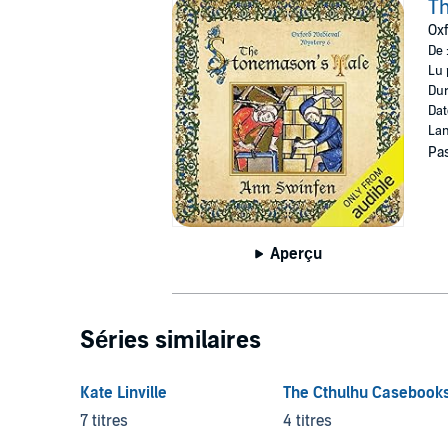
Th
Oxf
De 
Lu 
Dur
Dat
Lan
Pas
Aperçu
Séries similaires
Kate Linville
The Cthulhu Casebook
7 titres
4 titres