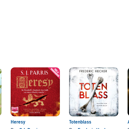
Heresy
Totenblass