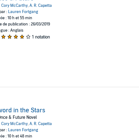
:
Cory McCarthy
,
A. R. Capetta
par :
Lauren Fortgang
ée : 10 h et 55 min
e de publication : 26/03/2019
gue : Anglais
1 notation
ord in the Stars
nce & Future Novel
:
Cory McCarthy
,
A. R. Capetta
par :
Lauren Fortgang
ée : 10 h et 48 min