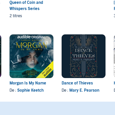
s
Queen of Coin and
Whispers Series
2 titres
Morgan Is My Name
Dance of Thieves
De :
Sophie Keetch
De :
Mary E. Pearson