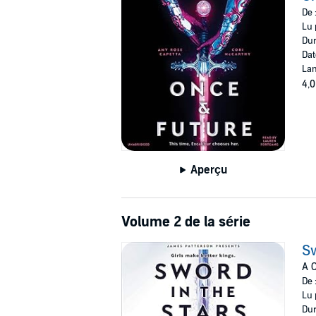
De 
Lu 
Dur
Dat
Lan
4,0
Aperçu
Volume 2 de la série
Sw
A O
De 
Lu 
Dur