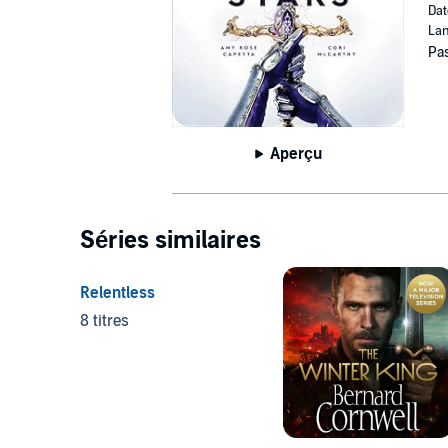
Dat
Lan
Pas
Aperçu
Séries similaires
Relentless
8 titres