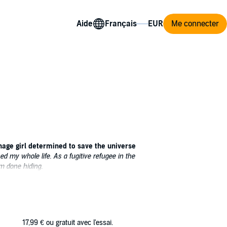
Aide
Me connecter
enage girl determined to save the universe
ed my whole life. As a fugitive refugee in the
'm done hiding.
west reincarnation of King Arthur. Then she
 keeps Arthur coming back. Their quest?
 knights which dazzles with heroic flair,
17,99 €
ou gratuit avec l'essai.