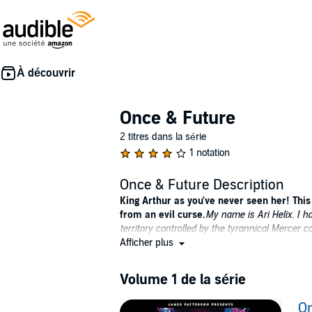
Once & Future
2 titres dans la série
1 notation
Once & Future Description
King Arthur as you've never seen her! This
from an evil curse.
My name is Ari Helix. I h
territory controlled by the tyrannical Mercer c
When Ari crash-lands on Old Earth and pulls a
Afficher plus
meets Merlin, who has aged backward over the
Defeat the cruel, oppressive government and 
Volume 1 de la série
"All hail this worthier-than-ever, fresh, a
humor, and suspense." --
Kirkus
, Starred
On