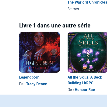
The Warlord Chronicle
3 titres
Livre 1 dans une autre série
Legendborn
All the Skills: A Deck-
Building LitRPG
De :
Tracy Deonn
De :
Honour Rae