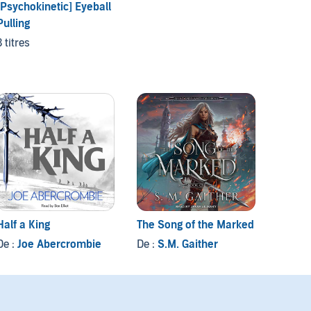
[Psychokinetic] Eyeball
King A
Pulling
Knight
3 titres
1 titre
Half a King
The Song of the Marked
The Sk
De :
Joe Abercrombie
De :
S.M. Gaither
De :
Ja