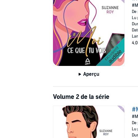
©2024 A Éditeur Inc. (P)2024 Audible, Inc.
#Mo
De 
Lu 
Dur
Dat
Lan
4,0
Aperçu
Volume 2 de la série
#M
#Mo
De 
Lu 
Dur