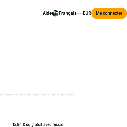
Aide
Me connecter
promoteurs immobiliers. Mais l’idée de s’en
e, belle et populaire, elle réussit tout ce
 qu’elle tente de combler à coups de soirées
13,94 €
ou gratuit avec l'essai.