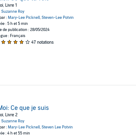
i, Livre 1
:
Suzanne Roy
par :
Mary-Lee Picknell
,
Steven-Lee Potvin
ée : 5 h et 5 min
e de publication : 28/05/2024
gue : Français
47 notations
oi: Ce que je suis
i, Livre 2
:
Suzanne Roy
par :
Mary-Lee Picknell
,
Steven Lee Potvin
ée : 4 h et 55 min