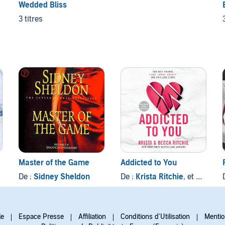
Wedded Bliss
3 titres
Master of the Game
Addicted to You
De :
Sidney Sheldon
De :
Krista Ritchie
, et autres
le
Espace Presse
Affiliation
Conditions d'Utilisation
Mentio