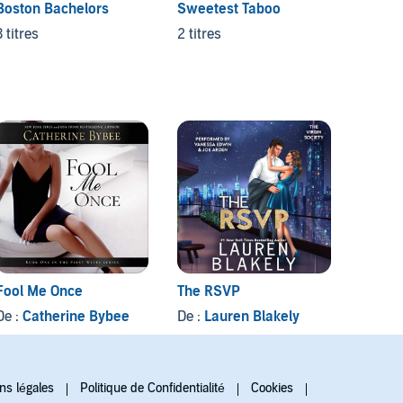
Boston Bachelors
Sweetest Taboo
3 titres
2 titres
Fool Me Once
The RSVP
Higher
De :
Catherine Bybee
De :
Lauren Blakely
De :
Al
ns légales
Politique de Confidentialité
Cookies