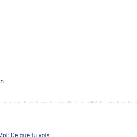
on
pas un moyen de rendre son bar rentable, il sera obligé de le vendre à des 
e commerce est un héritage de son père.
tty Goodwin a l’habitude de faire la une de tous les journaux à potins. Rich
es projets, souvent attribué à tort à sa filiation, sa vie a un goût de vide
oi: Ce que tu vois