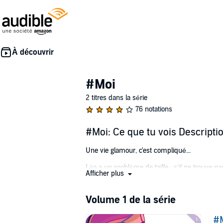
#Moi
2 titres dans la série
76 notations
#Moi: Ce que tu vois Descripti
Une vie glamour, c'est compliqué...
Léo a un problème de taille : s’il ne trouve 
Afficher plus
départir lui est insupportable. Après tout, c
Fille d’un grand magnat des communications, Ki
Volume 1 de la série
qu’elle entreprend. Mais malgré le succès de s
bien arrosées et de nuits sans lendemain.
#M