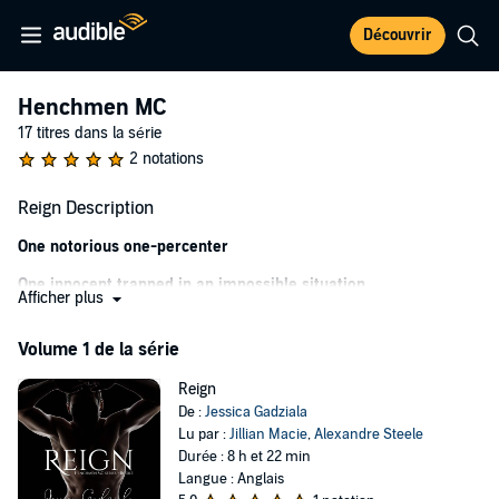
Découvrir
Henchmen MC
17 titres dans la série
2 notations
Reign Description
One notorious one-percenter
One innocent trapped in an impossible situation
Afficher plus
Onevicious crime lord
Volume 1 de la série
Three people who aren't who they appear to be
Reign
Equals one big (bloody) mess.
De :
Jessica Gadziala
Lu par :
Jillian Macie
,
Alexandre Steele
Reign is no stranger to the criminal underbelly and hard life, but
Durée : 8 h et 22 min
when a random woman comes (literally) crashing into his life -
Langue : Anglais
learning things she has no business knowing, and bringing with her