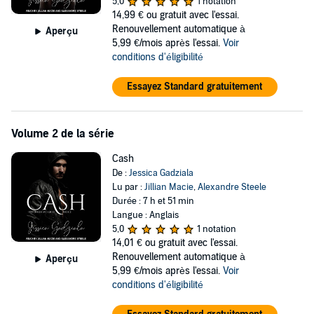
5,0
1 notation
the weight of the city's biggest skin trader-the "hard life" starts to
14,99 €
ou gratuit avec l'essai.
take on a whole new meaning.
Renouvellement automatique à
Aperçu
Contains mature themes.
5,99 €/mois après l'essai.
Voir
conditions d'éligibilité
©2015 Jessica Gadziala (P)2019 Tantor
Essayez Standard gratuitement
Volume 2 de la série
Cash
De :
Jessica Gadziala
Lu par :
Jillian Macie
,
Alexandre Steele
Durée : 7 h et 51 min
Langue : Anglais
5,0
1 notation
14,01 €
ou gratuit avec l'essai.
Renouvellement automatique à
Aperçu
5,99 €/mois après l'essai.
Voir
conditions d'éligibilité