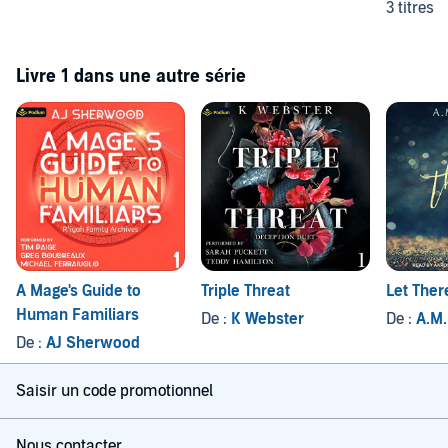
3 titres
Livre 1 dans une autre série
A Mage's Guide to
Triple Threat
Let Ther
Human Familiars
De :
K Webster
De :
A.M.
De :
AJ Sherwood
Saisir un code promotionnel
Nous contacter