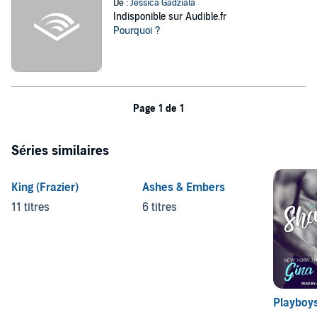
De :
Jessica Gadziala
Indisponible sur Audible.fr
Pourquoi ?
Page 1 de 1
Séries similaires
King (Frazier)
Ashes & Embers
11 titres
6 titres
Playboys