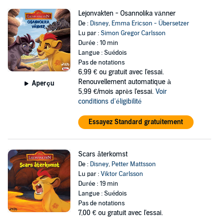
Lejonvakten - Osannolika vänner
De :
Disney
,
Emma Ericson - Übersetzer
Lu par :
Simon Gregor Carlsson
Durée : 10 min
Langue : Suédois
Pas de notations
6,99 €
ou gratuit avec l'essai.
Renouvellement automatique à
Aperçu
5,99 €/mois après l'essai.
Voir
conditions d'éligibilité
Essayez Standard gratuitement
Scars återkomst
De :
Disney
,
Petter Mattsson
Lu par :
Viktor Carlsson
Durée : 19 min
Langue : Suédois
Pas de notations
7,00 €
ou gratuit avec l'essai.