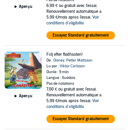
Pas de notations
skurk Scar.
6,99 €
ou gratuit avec l'essai.
Aperçu
Renouvellement automatique à
Bli förtrollad av
DISNEYS
fantastiska världar! Följ med på äventyr
5,99 €/mois après l'essai.
Voir
och upplev magin med Musse Pigg, Aladdin, Dumbo, Blixten
conditions d'éligibilité
McQueen, Woody, Buzz Lightyear, Vaiana, Lady och Lufsen,
Rapunzel, Ariel, Snövit, Jack Sparrow, Hiro, Röjar-Ralf, familjen
Superhjältarna, Nemo och alla de andra från
Essayez Standard gratuitement
DISNEYS
underbara
skattkammare! Veckla ut öronen och luta dig tillbaka - det är dags
för äventyr!
Följ efter flodhästen!
©2022 SAGA Egmont (P)2022 SAGA Egmont
De :
Disney
,
Petter Mattsson
Lu par :
Viktor Carlsson
Durée : 9 min
Langue : Suédois
Pas de notations
7,00 €
ou gratuit avec l'essai.
Renouvellement automatique à
Aperçu
5,99 €/mois après l'essai.
Voir
conditions d'éligibilité
Essayez Standard gratuitement