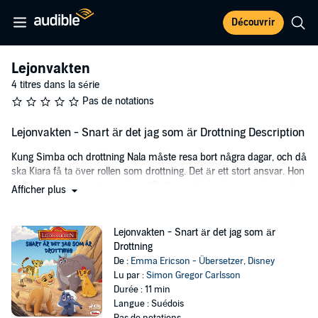
Découvrir
Lejonvakten
4 titres dans la série
Pas de notations
Lejonvakten - Snart är det jag som är Drottning Description
Kung Simba och drottning Nala måste resa bort några dagar, och då
ska Kiara få ta över rollen som drottning. Det är ett stort ansvar. Hon
måste leda Lejonvakten och se till att inget farligt händer i Lejonriket.
Afficher plus
Kiaras lillebror Kion har svårt att anpassa sig till den nya ordningen.
Han vägrar lyda sin syster när hon ger order om att flytta på några
bin så att en hjord med elander ska kunna ta sig fram, vilket får
Lejonvakten - Snart är det jag som är
stora konsekvenser!
Drottning
De :
Emma Ericson - Übersetzer
,
Disney
Lejonriket måste överleva, det ska Lejonvakten se till! Följ med på
Lu par :
Simon Gregor Carlsson
vilda äventyr med de coolaste och modigaste djuren Kion, Bunga,
Durée : 11 min
Fuli, Ono och Beshte. Tillsammans ska de skydda Lejonriket mot
Langue : Suédois
hungriga hyenor, krokodiler och inte minst savannens farligaste