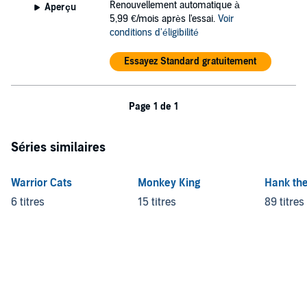
Renouvellement automatique à
Aperçu
5,99 €/mois après l'essai.
Voir
conditions d'éligibilité
Essayez Standard gratuitement
Page 1 de 1
Séries similaires
Warrior Cats
Monkey King
Hank th
6 titres
15 titres
89 titres