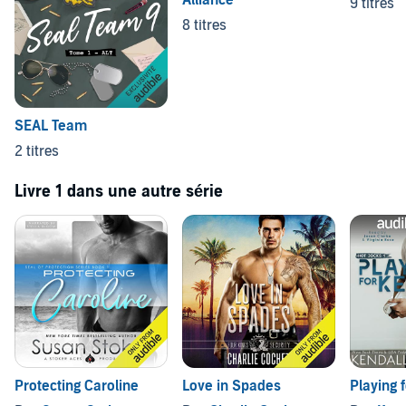
9 titres
8 titres
SEAL Team
2 titres
Livre 1 dans une autre série
Protecting Caroline
Love in Spades
Playing 