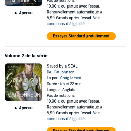
Pas de notations
idea, as well as a few teammates willing to cover his six. And he's
10,90 €
ou gratuit avec l'essai.
got the hope of more with Ali.
Renouvellement automatique à
Aperçu
A team of sexy SEALs, a terrorist threat, and an attraction that can't
5,99 €/mois après l'essai.
Voir
be denied... it all comes together in this launch of the Hot SEALs
conditions d'éligibilité
romantic suspense series from
New York Times
and
USA Today
best-selling contemporary romance author Cat Johnson.
Essayez Standard gratuitement
©2014 Cat Johnson (P)2014 Cat Johnson
Volume 2 de la série
Saved by a SEAL
De :
Cat Johnson
Lu par :
Craig Jessen
Durée : 4 h et 22 min
Langue : Anglais
Pas de notations
10,90 €
ou gratuit avec l'essai.
Renouvellement automatique à
Aperçu
5,99 €/mois après l'essai.
Voir
conditions d'éligibilité