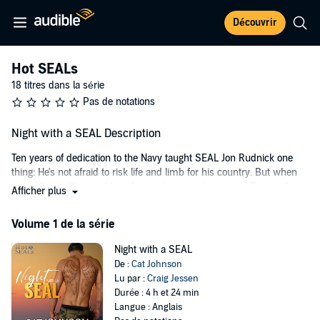
Découvrir
Hot SEALs
18 titres dans la série
Pas de notations
Night with a SEAL Description
Ten years of dedication to the Navy taught SEAL Jon Rudnick one
thing: He's not afraid to risk life and limb for his country. But when
navigating military red tape begins to present more challenges than
Afficher plus
the enemy, it makes Jon question his future. So does Alison Cressly,
the woman who doesn't do one-night stands or SEALs but who
Volume 1 de la série
broke both rules with Jon the eve of his deployment to Afghanistan.
He can't get her out of his head - not while away and not now that
Night with a SEAL
he's back.
De :
Cat Johnson
Lu par :
Craig Jessen
When Ali's life is threatened and military rules won't allow him to
Durée : 4 h et 24 min
intervene, Jon decides it's time to take back control. The question is
Langue : Anglais
what would a SEAL do as a civilian? Jon's got skills, drive and an