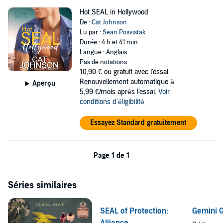
Hot SEAL in Hollywood
De :
Cat Johnson
Lu par :
Sean Posvistak
Durée : 4 h et 41 min
Langue : Anglais
Pas de notations
10,90 €
ou gratuit avec l'essai.
Renouvellement automatique à
Aperçu
5,99 €/mois après l'essai.
Voir
conditions d'éligibilité
Essayez Standard gratuitement
Page 1 de 1
Séries similaires
SEAL of Protection:
Gemini 
Alliance