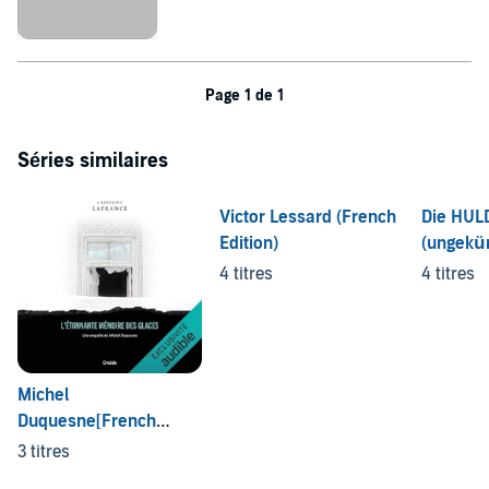
Page 1 de 1
Séries similaires
Victor Lessard (French
Die HUL
Edition)
(ungekür
4 titres
4 titres
Michel
Duquesne[French
Edition]
3 titres