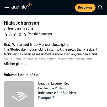
Découvrir
Hilda Johansson
7 titres dans la série
Pas de notations
Red, White and Blue Murder Description
The Studebaker household is in turmoil; the news that President
McKinley has been assassinated is more than anyone can stand.
South Bend, Indiana, is not a hotbed of anarchist activity, but
something is clearly going on. When McKinley's death is blamed on
Afficher plus
foreign-born anarchists, Hilda Johansson, a recent immigrant, is
concerned that fellow immigrants might be swept up in a wave of
Volume 1 de la série
xenophobia. Despite orders to mind her own business, she sets out
to discover exactly what is happening, no matter what it might cost
Death in Lacquer Red
her. In Dams's second Hilda Johansson novel, following
Death in
De :
Jeanne M. Dams
Lacquer Red,
the brilliant sleuthing has everything a traditional
Indisponible sur Audible.fr
mystery fan wants.
Pourquoi ?
©2000 Jeanne M. Dams; (P)2000 Books on Tape, Inc.