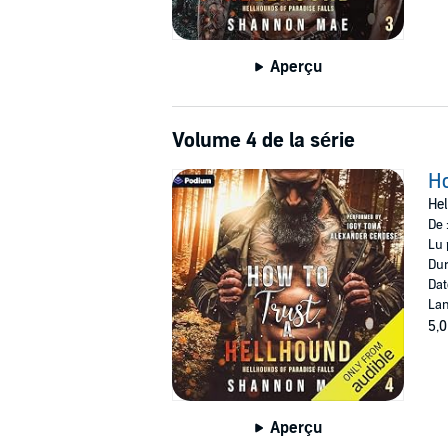
Aperçu
Volume 4 de la série
Ho
Hel
De 
Lu 
Dur
Dat
Lan
5,0
Aperçu