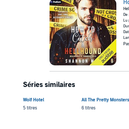
Ho
Hel
De 
Lu 
Dur
Dat
Lan
Pas
Séries similaires
Wolf Hotel
All The Pretty Monster
5 titres
6 titres