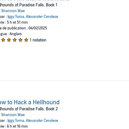
lhounds of Paradise Falls, Book 1
g off your fingers probably won't cause a victim to bleed out? I don't know i
:
Shannon Mae
 about him that calls to my hellhound. He's adorable, awkward, and all kind
par :
Iggy Toma
,
Alexander Cendese
 him, even if that means figuring out some of the answers to his rather bl
ée : 5 h et 51 min
 my hellhound from protecting him. He's mine, even if he doesn't know it, a
e de publication : 04/02/2025
gue : Anglais
1 notation
w to Hack a Hellhound
lhounds of Paradise Falls, Book 2
:
Shannon Mae
par :
Iggy Toma
,
Alexander Cendese
ée : 6 h et 16 min