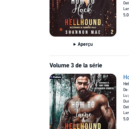
Dat
Lan
5,0
Aperçu
Volume 3 de la série
H
Hel
De 
Lu 
Dur
Dat
Lan
5,0