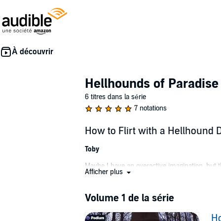
Hellhounds of Paradise 
6 titres dans la série
7 notations
How to Flirt with a Hellhound 
Toby
Maybe I have an overactive imagination, but th
Afficher plus
wound? Yeah, ok, so I asked, but it was res
die, that's all I'm saying). It's not like I'
own stalker (and not the cute harmless kind), 
Volume 1 de la série
red (a trick of the light, I'm sure) can help me
Ho