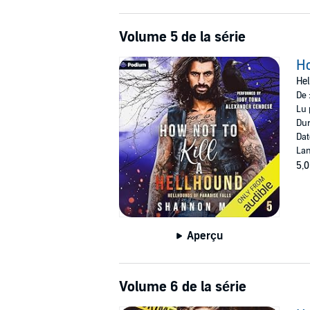
Volume 5 de la série
Ho
Hel
De 
Lu 
Dur
Dat
Lan
5,0
Aperçu
Volume 6 de la série