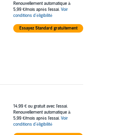
Renouvellement automatique à
5,99 €/mois après l'essai.
Voir
f trying out Toby's writing ideas is a good
conditions d'éligibilité
s of clueless. He brings out my protective
oodthirsty questions. When I find out Toby
Essayez Standard gratuitement
nd I'll tear apart anyone who even thinks of
14,99 €
ou gratuit avec l'essai.
Renouvellement automatique à
5,99 €/mois après l'essai.
Voir
conditions d'éligibilité