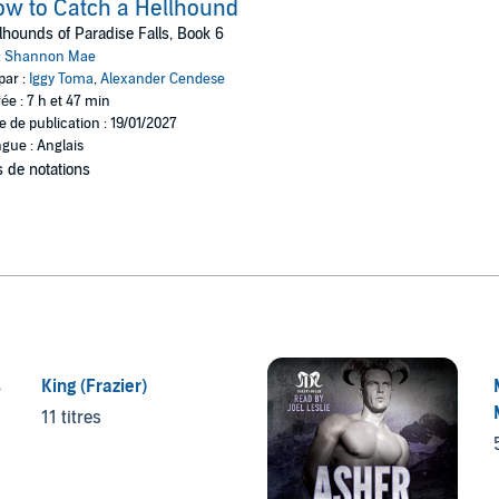
w to Catch a Hellhound
lhounds of Paradise Falls, Book 6
:
Shannon Mae
par :
Iggy Toma
,
Alexander Cendese
ée : 7 h et 47 min
e de publication : 19/01/2027
gue : Anglais
 de notations
s
King (Frazier)
11 titres