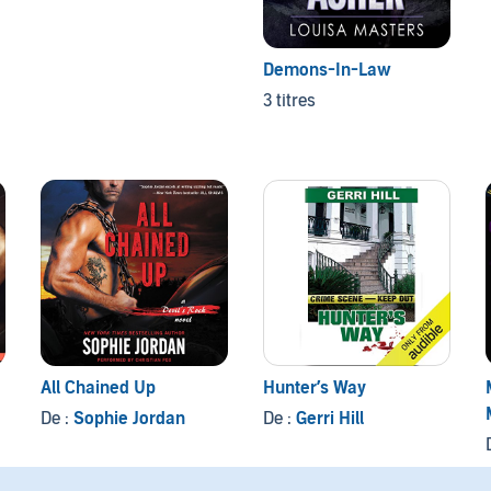
Demons-In-Law
3 titres
All Chained Up
Hunter’s Way
De :
Sophie Jordan
De :
Gerri Hill