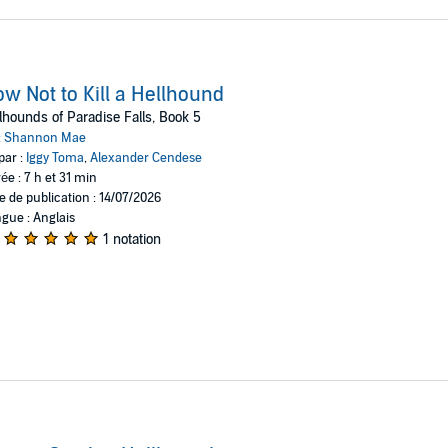
w Not to Kill a Hellhound
lhounds of Paradise Falls, Book 5
:
Shannon Mae
par :
Iggy Toma
,
Alexander Cendese
ée : 7 h et 31 min
e de publication : 14/07/2026
gue : Anglais
1 notation