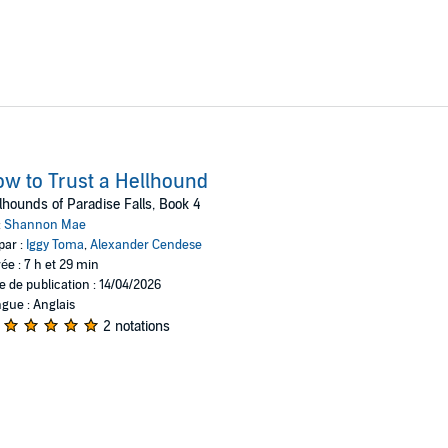
w to Trust a Hellhound
lhounds of Paradise Falls, Book 4
:
Shannon Mae
par :
Iggy Toma
,
Alexander Cendese
ée : 7 h et 29 min
e de publication : 14/04/2026
gue : Anglais
2 notations