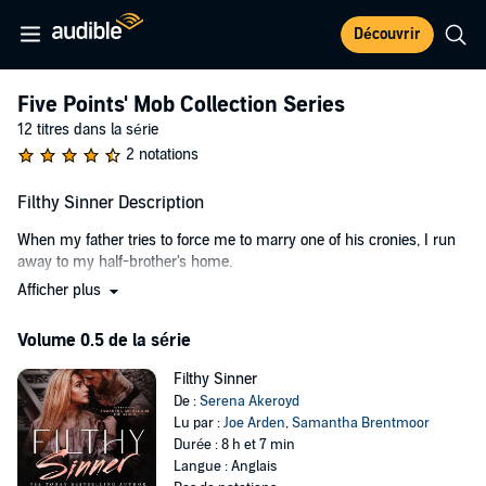
Découvrir
Five Points' Mob Collection Series
12 titres dans la série
2 notations
Filthy Sinner Description
When my father tries to force me to marry one of his cronies, I run
away to my half-brother's home.
Afficher plus
He's the black sheep of the family, a biker, not an Irish mobster. At
the Satan's Sinners' MC compound, I find more than I bargained for.
Volume 0.5 de la série
Not my brother, ironically, but a man who gives a whole other
meaning to "white knight."
Filthy Sinner
De :
Serena Akeroyd
He's dark and mysterious, a seeker of answers and a finder of
Lu par :
Joe Arden
,
Samantha Brentmoor
truths.
Durée : 8 h et 7 min
Langue : Anglais
Even better? He offers me an out, a shotgun wedding in Vegas.