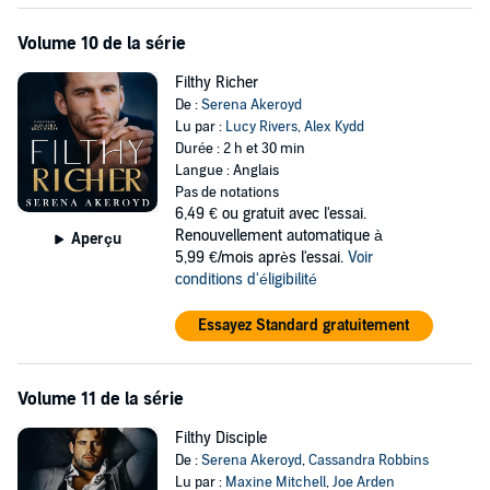
Volume 10 de la série
Filthy Richer
De :
Serena Akeroyd
Lu par :
Lucy Rivers
,
Alex Kydd
Durée : 2 h et 30 min
Langue : Anglais
Pas de notations
6,49 €
ou gratuit avec l'essai.
Renouvellement automatique à
Aperçu
5,99 €/mois après l'essai.
Voir
conditions d'éligibilité
Essayez Standard gratuitement
Volume 11 de la série
Filthy Disciple
De :
Serena Akeroyd
,
Cassandra Robbins
Lu par :
Maxine Mitchell
,
Joe Arden