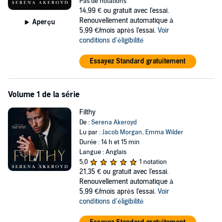
Pas de notations
14,99 €
ou gratuit avec l'essai.
I just don't realize he has an ulterior motive.
Renouvellement automatique à
Aperçu
But he doesn't know I have one, too....
5,99 €/mois après l'essai.
Voir
conditions d'éligibilité
MaryCat & Digger's story
Essayez Standard gratuitement
A Five Points' Mob & Dark and Dirty Sinners' MC Crossover
©2023 Serena Akeroyd Publishing, Ltd. (P)2023 Serena Akeroyd
Publishing, Ltd.
Volume 1 de la série
Filthy
De :
Serena Akeroyd
Lu par :
Jacob Morgan
,
Emma Wilder
Durée : 14 h et 15 min
Langue : Anglais
5,0
1 notation
21,35 €
ou gratuit avec l'essai.
Renouvellement automatique à
5,99 €/mois après l'essai.
Voir
conditions d'éligibilité