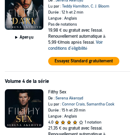
De :
Serena Akeroyd
Lu par :
Teddy Hamilton
,
C. J. Bloom
Durée : 12 h et 2 min
Langue : Anglais
Pas de notations
19,98 €
ou gratuit avec l'essai.
Renouvellement automatique à
Aperçu
5,99 €/mois après l'essai.
Voir
conditions d'éligibilité
Essayez Standard gratuitement
Volume 4 de la série
Filthy Sex
De :
Serena Akeroyd
Lu par :
Connor Crais
,
Samantha Cook
Durée : 15 h et 20 min
Langue : Anglais
4,0
1 notation
21,35 €
ou gratuit avec l'essai.
Renouvellement automatique à