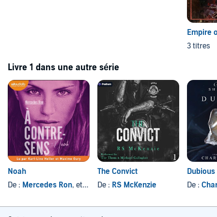
Empire o
3 titres
Livre 1 dans une autre série
Noah
The Convict
Dubious
De :
Mercedes Ron
, et autres
De :
RS McKenzie
De :
Cha