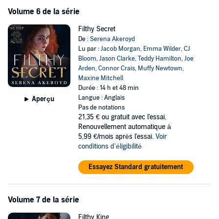
Volume 6 de la série
Filthy Secret
De :
Serena Akeroyd
Lu par :
Jacob Morgan
,
Emma Wilder
,
CJ
Bloom
,
Jason Clarke
,
Teddy Hamilton
,
Joe
Arden
,
Connor Crais
,
Muffy Newtown
,
Maxine Mitchell
Durée : 14 h et 48 min
Langue : Anglais
Aperçu
Pas de notations
21,35 €
ou gratuit avec l'essai.
Renouvellement automatique à
5,99 €/mois après l'essai.
Voir
conditions d'éligibilité
Essayez Standard gratuitement
Volume 7 de la série
Filthy King