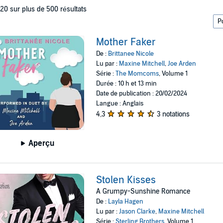
 20 sur plus de 500 résultats
Mother Faker
De :
Brittanee Nicole
Lu par :
Maxine Mitchell
,
Joe Arden
Série :
The Momcoms
, Volume 1
Durée : 10 h et 13 min
Date de publication : 20/02/2024
Langue : Anglais
4,3
3 notations
Aperçu
Stolen Kisses
A Grumpy-Sunshine Romance
De :
Layla Hagen
Lu par :
Jason Clarke
,
Maxine Mitchell
Série :
Sterling Brothers
, Volume 1