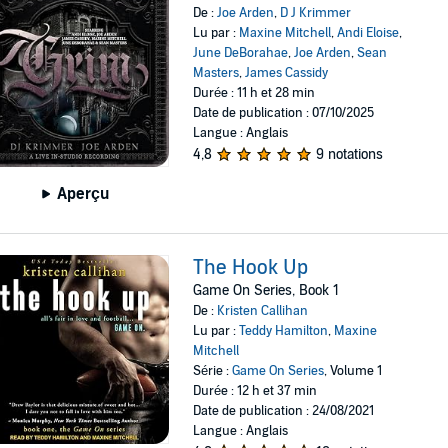
De :
Joe Arden
,
D J Krimmer
Lu par :
Maxine Mitchell
,
Andi Eloise
,
June DeBorahae
,
Joe Arden
,
Sean
Masters
,
James Cassidy
Durée : 11 h et 28 min
Date de publication : 07/10/2025
Langue : Anglais
4,8
9 notations
Aperçu
The Hook Up
Game On Series, Book 1
De :
Kristen Callihan
Lu par :
Teddy Hamilton
,
Maxine
Mitchell
Série :
Game On Series
, Volume 1
Durée : 12 h et 37 min
Date de publication : 24/08/2021
Langue : Anglais