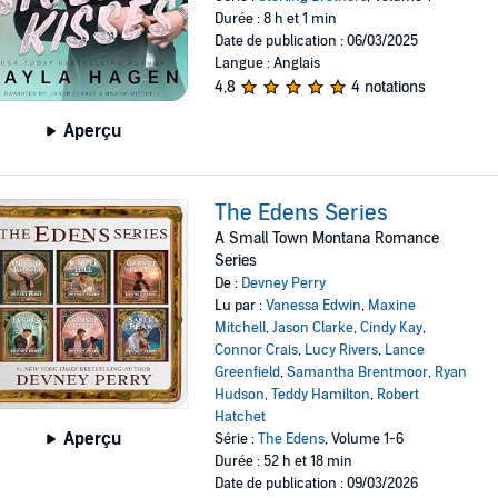
Durée : 8 h et 1 min
Date de publication : 06/03/2025
Langue : Anglais
4,8
4 notations
Aperçu
The Edens Series
A Small Town Montana Romance
Series
De :
Devney Perry
Lu par :
Vanessa Edwin
,
Maxine
Mitchell
,
Jason Clarke
,
Cindy Kay
,
Connor Crais
,
Lucy Rivers
,
Lance
Greenfield
,
Samantha Brentmoor
,
Ryan
Hudson
,
Teddy Hamilton
,
Robert
Hatchet
Aperçu
Série :
The Edens
, Volume 1-6
Durée : 52 h et 18 min
Date de publication : 09/03/2026