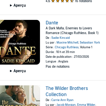
4,6
16 notations
Aperçu
Dante
A Dark Mafia, Enemies to Lovers
Romance (Chicago Ruthless, Book 1)
De :
Sadie Kincaid
Lu par :
Maxine Mitchell
,
Sebastian York
Série :
Chicago Ruthless
, Volume 1
Durée : 10 h et 39 min
Date de publication : 27/03/2026
Langue : Anglais
Pas de notations
Aperçu
The Wilder Brothers
Collection
De :
Carrie Ann Ryan
Lu par :
Jacob Morgan
,
Emma Wilder
,