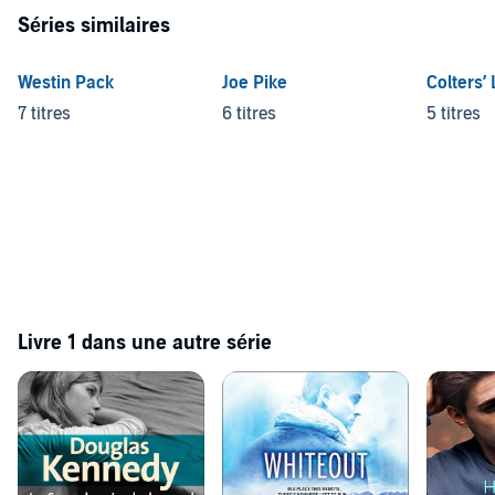
Séries similaires
Westin Pack
Joe Pike
Colters’
7 titres
6 titres
5 titres
Livre 1 dans une autre série