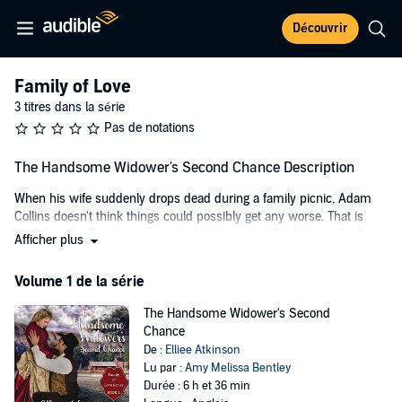
Découvrir
Family of Love
3 titres dans la série
Pas de notations
The Handsome Widower's Second Chance Description
When his wife suddenly drops dead during a family picnic, Adam
Collins doesn't think things could possibly get any worse. That is
until they do. Family pressure begins to mount for Adam to find a
Afficher plus
new wife, far sooner than he would like, but he does need help with
his young children.
Volume 1 de la série
Alice Wesley just lost her sister. Her brother Nathan has lost his
The Handsome Widower's Second
mind with grief. She will stop at nothing to protect her sister's
Chance
children, even from her own brother.
De :
Elliee Atkinson
Now the unthinkable has happened, and it's up to Alice to find a way
Lu par :
Amy Melissa Bentley
of escape, not only for herself but for the innocent children thrust
Durée : 6 h et 36 min