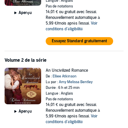
into her care. She has two options: Hope for a rescue that seems
Langue : Anglais
impossible, or outthink the madmen who have taken her hostage.
Pas de notations
14,01 €
ou gratuit avec l'essai.
Aperçu
©2017 Elliee Atkinson & Green House Publishing Co. (P)2018 Tantor
Renouvellement automatique à
5,99 €/mois après l'essai.
Voir
conditions d'éligibilité
Essayez Standard gratuitement
Volume 2 de la série
An Uncivilized Romance
De :
Elliee Atkinson
Lu par :
Amy Melissa Bentley
Durée : 6 h et 25 min
Langue : Anglais
Pas de notations
14,01 €
ou gratuit avec l'essai.
Renouvellement automatique à
Aperçu
5,99 €/mois après l'essai.
Voir
conditions d'éligibilité