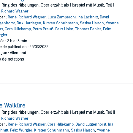
 Ring des Nibelungen. Oper erzählt als Hörspiel mit Musik, Teil I
:
Richard Wagner
a ist außer Gefahr, doch in einem wütenden Kampf um den verwunschenen
par :
René-Richard Wagner
,
Luca Zamperoni
,
Ina Lachnitt
,
David
er flehen die Götter an, ihnen den Ring zurückzubringen, um den bösen Fl
genhorst
,
Dirk Hardegen
,
Kirsten Schuhmann
,
Saskia Haisch
,
Yvonne
Zauber des Ringes tatsächlich ist.
ns
,
Cora Hillekamp
,
Petra Preuß
,
Felix Holm
,
Thomas Dehler
,
Felix
em Erzähler René Richard Wagner und vielen SchauspielerInnenstimmen u.
gler
ée : 2 h et 3 min
e de publication : 29/03/2022
rlag GmbH
gue : Allemand
 de notations
e Walküre
 Ring des Nibelungen. Oper erzählt als Hörspiel mit Musik, Teil II
:
Richard Wagner
par :
René-Richard Wagner
,
Cora Hillekamp
,
David Lütgenhorst
,
Ina
hnitt
,
Felix Würgler
,
Kirsten Schuhmann
,
Saskia Haisch
,
Yvonne