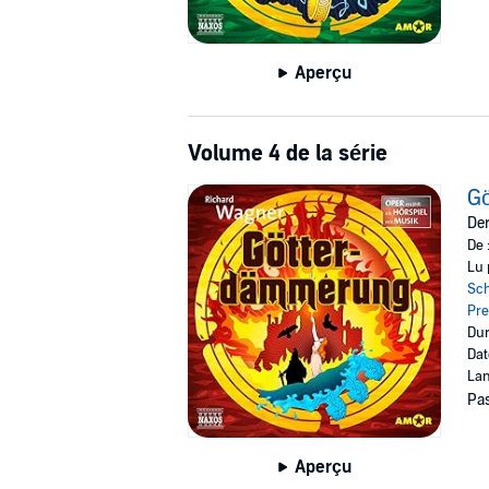
Aperçu
Volume 4 de la série
G
Der
De 
Lu 
Sc
Pr
Dur
Dat
Lan
Pas
Aperçu