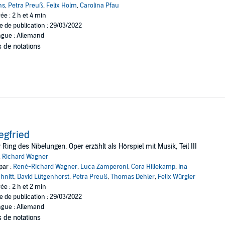
ns
,
Petra Preuß
,
Felix Holm
,
Carolina Pfau
ée : 2 h et 4 min
e de publication : 29/03/2022
gue : Allemand
 de notations
egfried
 Ring des Nibelungen. Oper erzählt als Hörspiel mit Musik, Teil III
:
Richard Wagner
par :
René-Richard Wagner
,
Luca Zamperoni
,
Cora Hillekamp
,
Ina
hnitt
,
David Lütgenhorst
,
Petra Preuß
,
Thomas Dehler
,
Felix Würgler
ée : 2 h et 2 min
e de publication : 29/03/2022
gue : Allemand
 de notations