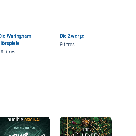
Die Waringham
Die Zwerge
Der dr
Hörspiele
9 titres
14 titr
18 titres