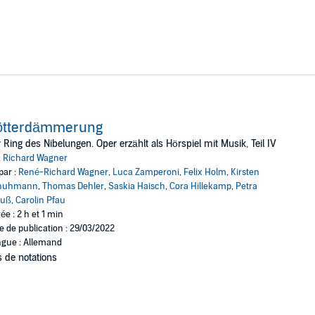
ötterdämmerung
 Ring des Nibelungen. Oper erzählt als Hörspiel mit Musik, Teil IV
:
Richard Wagner
par :
René-Richard Wagner
,
Luca Zamperoni
,
Felix Holm
,
Kirsten
huhmann
,
Thomas Dehler
,
Saskia Haisch
,
Cora Hillekamp
,
Petra
euß
,
Carolin Pfau
ée : 2 h et 1 min
e de publication : 29/03/2022
gue : Allemand
 de notations