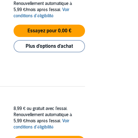
Renouvellement automatique à
5,99 €/mois après l'essai.
Voir
 Zauberring erschlägt Fafner seinen Bruder
conditions d'éligibilité
uch des Goldes zu brechen. Doch die Götter
Essayez pour 0,00 €
 a. Cora Hillekamp, Luca Zamperoni, Kirsten
Plus d'options d'achat
8,99 €
ou gratuit avec l'essai.
Renouvellement automatique à
5,99 €/mois après l'essai.
Voir
conditions d'éligibilité