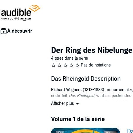
Der Ring des Nibelungen
4 titres dans la série
Pas de notations
Das Rheingold Description
Richard Wagners (1813-1883) monumentaler, 
erste Teil,
Das Rheingold
, wird als packendes
jedem Akt erfolgt eine verständliche Einfü
Afficher plus
Dem hinterlistigen Zwerg Alberich gelingt e
Zauberring, mit dessen Hilfe er sein Volk, di
Volume 1 de la série
die Riesenbrüder Fafner und Fasolt für ihren
Alberichs scheint Wotan ein gutes Tauschobj
Da