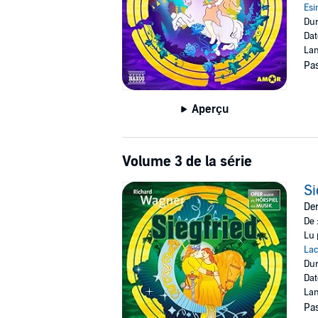
Esi
Dur
Dat
Lan
Pas
Aperçu
Volume 3 de la série
Si
Der
De 
Lu 
Lac
Dur
Dat
Lan
Pas