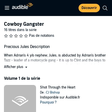
Découvrir
Cowboy Gangster
16 titres dans la série
Pas de notations
Precious Jules Description
When Adrian's 4 y/o nephew, Jules, is abducted by Adrian's brother
Tazz - leader of a motorcycle gang - it is up to Clint and the boys to
get him back, by any means necessary. Guilty of beating Jules'
Afficher plus
mother to death, both Tazz and his right-hand-man, Blade, will not
receive the mercy of a bullet to the brain, but rather be checked into
Volume 1 de la série
the infamous "Guest Chamber" where the punishment always fits
the crime and, at times...exceeds it.
Shot Through the Heart
De :
CJ Bishop
*Contains explicit M/M sex scenes, violence, and strong language.
Indisponible sur Audible.fr
18+ listeners only.
Pourquoi ?
©2018 Audrey M Snead (P)2022 Audrey M Snead