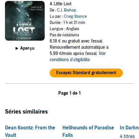
A Little Lost
De :
C.J. Bishop
Lu par :
Craig Stance
Durée : 1 h et 31 min
Langue : Anglais
Pas de notations
6,18 €
ou gratuit avec l'essai.
Renouvellement automatique à
Aperçu
5,99 €/mois après l'essai.
Voir
conditions d'éligibilité
Essayez Standard gratuitement
Page 1 de 1
Séries similaires
Dean Koontz: From the
Hellhounds of Paradise
In Darkn
Vault
Falls
4 titres