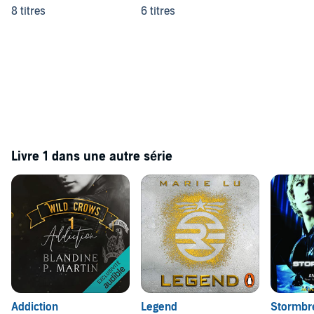
8 titres
6 titres
Livre 1 dans une autre série
Addiction
Legend
Stormbr