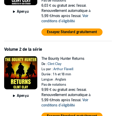
This exciting new action-adventure Western from Clint Clay takes
Pas de notations
the listener on one man's journey as a boy who went to war - and
6,03 €
ou gratuit avec l'essai.
survived to come home as a man. But will he claim the ultimate
Renouvellement automatique à
Aperçu
reward he wants so badly - a new life?
5,99 €/mois après l'essai.
Voir
conditions d'éligibilité
©2010 Dusty Saddle Publishing (P)2017 Dusty Saddle Publishing
Essayez Standard gratuitement
Volume 2 de la série
The Bounty Hunter Returns
De :
Clint Clay
Lu par :
Arthur Flavell
Durée : 1 h et 18 min
Langue : Anglais
Pas de notations
9,99 €
ou gratuit avec l'essai.
Renouvellement automatique à
Aperçu
5,99 €/mois après l'essai.
Voir
conditions d'éligibilité