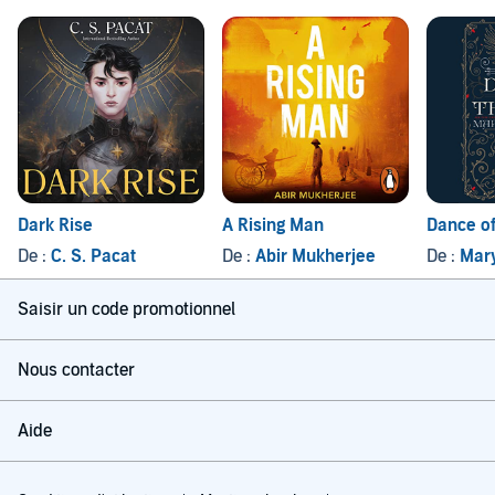
Dark Rise
A Rising Man
Dance of
De :
C. S. Pacat
De :
Abir Mukherjee
De :
Mary
Saisir un code promotionnel
Nous contacter
Aide