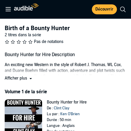
Découvrir
Birth of a Bounty Hunter
2 titres dans la série
Pas de notations
Bounty Hunter for Hire Description
An exciting new Western in the style of Robert J. Thomas, WL Cox,
and Duane Boehm filled with action, adventure and plot twists such
as C. K. Crigger, Chet Cunningham, and Paul L. Thompson! This is a
Afficher plus
Western filled with crime, corruption and a deadbeat criminal gang
to bring to justice!
Volume 1 de la série
What's a young man going to do when a war ends? One young
Bounty Hunter for Hire
soldier returning from the Civil War finds himself thrown into a world
De :
Clint Clay
of danger, corruption and crime as he struggles to reinvent himself.
Lu par :
Ken O'Brien
When his neighbors' farm is burned to the ground and all are killed -
Durée : 50 min
he finds his new destiny as a bounty hunter.
Langue : Anglais