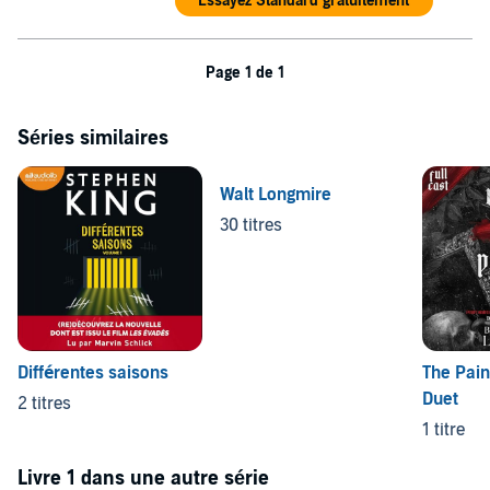
Essayez Standard gratuitement
Page 1 de 1
Séries similaires
Walt Longmire
30 titres
Différentes saisons
The Pain
Duet
2 titres
1 titre
Livre 1 dans une autre série