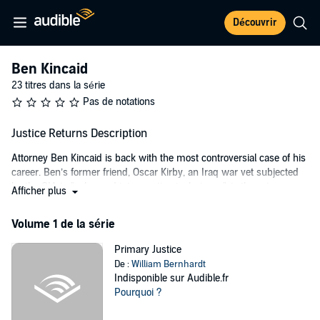
Découvrir
Ben Kincaid
23 titres dans la série
Pas de notations
Justice Returns Description
Attorney Ben Kincaid is back with the most controversial case of his
career. Ben’s former friend, Oscar Kirby, an Iraq war vet subjected
by the CIA to "enhanced interrogation techniques", is the primary
Afficher plus
suspect when his "interrogator" is murdered. A dramatic trial
unfolds in the courtroom - loaded with pitfalls, surprises, and a
Volume 1 de la série
breathtaking betrayal. Something else, something very dangerous
lurks on the perimeter of this case, and Ben must pull every trick he
Primary Justice
knows to uncover the truth - before it's too late.
De :
William Bernhardt
Indisponible sur Audible.fr
©2017 William Bernhardt (P)2020 William Bernhardt
Pourquoi ?