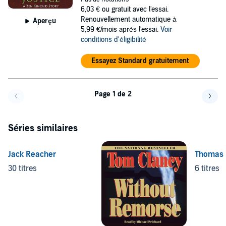
6,03 €
ou gratuit avec l'essai.
Renouvellement automatique à
Aperçu
5,99 €/mois après l'essai.
Voir
conditions d'éligibilité
Essayez Standard gratuitement
Page 1 de 2
Page précédente
Page 
Séries similaires
Jack Reacher
Thomas P
30 titres
6 titres