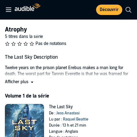
Découvrir
Atrophy
5 titres dans la série
Pas de notations
The Last Sky Description
Twelve years on the prison planet Erebus makes a man long for
death. The worst part for Tannin Everette is that he was framed for
murder. He's innocent. When the ship Imojenna lands for
Afficher plus
emergency repairs, Tannin risks everything to escape . . . only to find
himself face to face with the captain's undeniably gorgeous sister.
Volume 1 de la série
Zahli Sherron isn't planning on turning Tannin in. In fact, she actually
The Last Sky
believes him. Sure, he's sexy as every kind of sin, but he's no
De :
Jess Anastasi
criminal—so she hides him. But no one escapes from Erebus and
Lu par :
Raquel Beattie
lives to tell about it. With every day that passes, Zahli further risks
Durée : 13 h et 21 min
the lives of the entire crew . . . even as she falls in love with a man
Langue : Anglais
she can never have for herself.