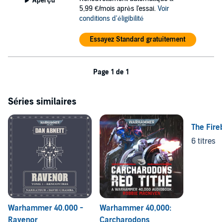
Aperçu
5,99 €/mois après l'essai.
Voir
conditions d'éligibilité
Essayez Standard gratuitement
Page 1 de 1
Séries similaires
The Fire
6 titres
Warhammer 40.000 -
Warhammer 40,000:
Ravenor
Carcharodons