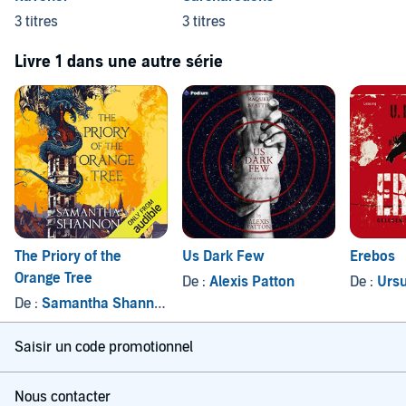
3 titres
3 titres
Livre 1 dans une autre série
The Priory of the
Us Dark Few
Erebos
Orange Tree
De :
Alexis Patton
De :
Ursu
De :
Samantha Shannon
Saisir un code promotionnel
Nous contacter