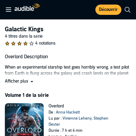
Découvrir
Galactic Kings
4 titres dans la série
4 notations
Overlord Description
When an experimental starship test goes horribly wrong, a test pilot
from Earth is flung across the galaxy and crash lands on the planet
of a powerful alien king.
Afficher plus
Pilot Mallory West is having a really bad day. She’s crashed on an
Volume 1 de la série
alien planet, her ship is in pieces, and her best friend Poppy, the
scientist monitoring the experiment, is missing. Dazed and injured,
Overlord
she collapses into the arms of a big, silver-eyed warrior king. But
De :
Anna Hackett
when her rescuer cuffs her to a bed and accuses her of being a spy,
Lu par :
Vivienne Leheny
,
Stephen
Mal knows she has to escape her darkly tempting captor and find
Dexter
her friend.
Durée : 7 h et 4 min