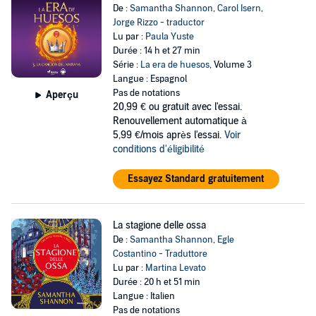
De :
Samantha Shannon
,
Carol Isern
,
Jorge Rizzo - traductor
Lu par :
Paula Yuste
Durée : 14 h et 27 min
Série :
La era de huesos
, Volume 3
Langue : Espagnol
Pas de notations
Aperçu
20,99 €
ou gratuit avec l'essai.
Renouvellement automatique à
5,99 €/mois après l'essai.
Voir
conditions d'éligibilité
Essayez Standard gratuitement
La stagione delle ossa
De :
Samantha Shannon
,
Egle
Costantino - Traduttore
Lu par :
Martina Levato
Durée : 20 h et 51 min
Langue : Italien
Pas de notations