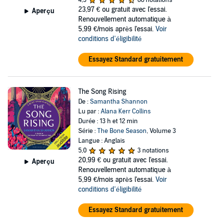
4,3
66 notations
23,97 €
ou gratuit avec l'essai.
Aperçu
Renouvellement automatique à
5,99 €/mois après l'essai.
Voir
conditions d'éligibilité
Essayez Standard gratuitement
The Song Rising
De :
Samantha Shannon
Lu par :
Alana Kerr Collins
Durée : 13 h et 12 min
Série :
The Bone Season
, Volume 3
Langue : Anglais
5,0
3 notations
20,99 €
ou gratuit avec l'essai.
Aperçu
Renouvellement automatique à
5,99 €/mois après l'essai.
Voir
conditions d'éligibilité
Essayez Standard gratuitement