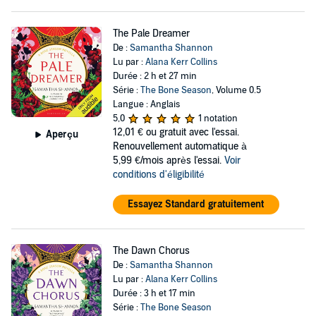
The Pale Dreamer
De :
Samantha Shannon
Lu par :
Alana Kerr Collins
Durée : 2 h et 27 min
Série :
The Bone Season
, Volume 0.5
Langue : Anglais
5,0
1 notation
12,01 €
ou gratuit avec l'essai.
Aperçu
Renouvellement automatique à
5,99 €/mois après l'essai.
Voir
conditions d'éligibilité
Essayez Standard gratuitement
The Dawn Chorus
De :
Samantha Shannon
Lu par :
Alana Kerr Collins
Durée : 3 h et 17 min
Série :
The Bone Season