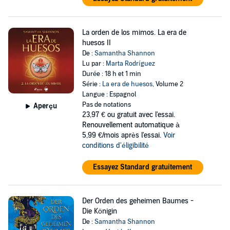
La orden de los mimos. La era de
huesos II
De :
Samantha Shannon
Lu par :
Marta Rodríguez
Durée : 18 h et 1 min
Série :
La era de huesos
, Volume 2
Langue : Espagnol
Pas de notations
Aperçu
23,97 €
ou gratuit avec l'essai.
Renouvellement automatique à
5,99 €/mois après l'essai.
Voir
conditions d'éligibilité
Essayez Standard gratuitement
Der Orden des geheimen Baumes -
Die Königin
De :
Samantha Shannon