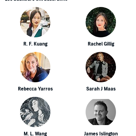
R. F. Kuang
Rachel Gillig
Rebecca Yarros
Sarah J Maas
M. L. Wang
James Islington