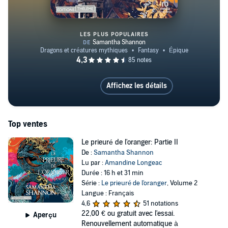
LES PLUS POPULAIRES
Le prieuré de l'oranger: Partie I
Affichez les détails
Top ventes
Le prieuré de l'oranger: Partie II
De :
Samantha Shannon
Lu par :
Amandine Longeac
Durée : 16 h et 31 min
Série :
Le prieuré de l'oranger
, Volume 2
Langue : Français
4,6
51 notations
22,00 €
ou gratuit avec l'essai.
Aperçu
Renouvellement automatique à