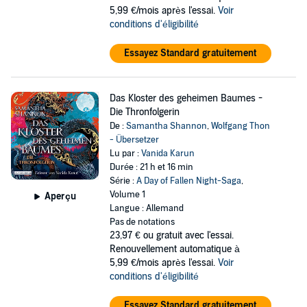
5,99 €/mois après l'essai.
Voir
conditions d'éligibilité
Essayez Standard gratuitement
Das Kloster des geheimen Baumes -
Die Thronfolgerin
De :
Samantha Shannon
,
Wolfgang Thon
- Übersetzer
Lu par :
Vanida Karun
Durée : 21 h et 16 min
Série :
A Day of Fallen Night-Saga
,
Volume 1
Aperçu
Langue : Allemand
Pas de notations
23,97 €
ou gratuit avec l'essai.
Renouvellement automatique à
5,99 €/mois après l'essai.
Voir
conditions d'éligibilité
Essayez Standard gratuitement