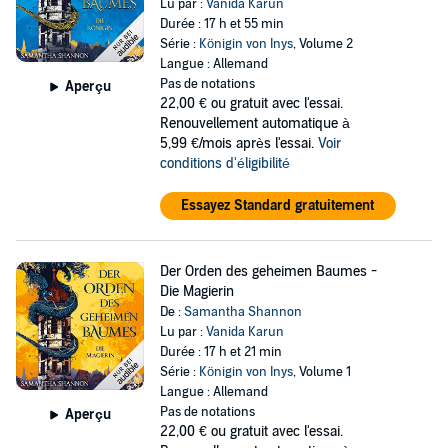
Lu par :
Vanida Karun
Durée : 17 h et 55 min
Série :
Königin von Inys
, Volume 2
Langue : Allemand
Pas de notations
Aperçu
22,00 €
ou gratuit avec l'essai.
Renouvellement automatique à
5,99 €/mois après l'essai.
Voir
conditions d'éligibilité
Essayez Standard gratuitement
Der Orden des geheimen Baumes -
Die Magierin
De :
Samantha Shannon
Lu par :
Vanida Karun
Durée : 17 h et 21 min
Série :
Königin von Inys
, Volume 1
Langue : Allemand
Pas de notations
Aperçu
22,00 €
ou gratuit avec l'essai.