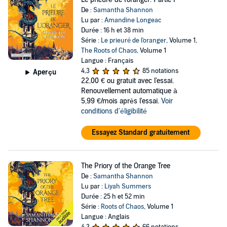
De :
Samantha Shannon
Lu par :
Amandine Longeac
Durée : 16 h et 38 min
Série :
Le prieuré de l'oranger
, Volume 1,
The Roots of Chaos
, Volume 1
Langue : Français
4,3
85 notations
Aperçu
22,00 €
ou gratuit avec l'essai.
Renouvellement automatique à
5,99 €/mois après l'essai.
Voir
conditions d'éligibilité
Essayez Standard gratuitement
The Priory of the Orange Tree
De :
Samantha Shannon
Lu par :
Liyah Summers
Durée : 25 h et 52 min
Série :
Roots of Chaos
, Volume 1
Langue : Anglais