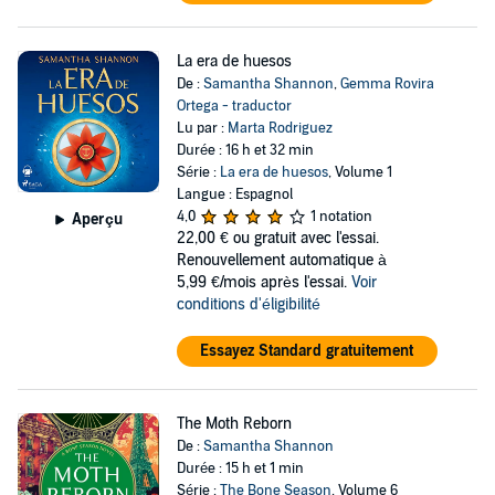
La era de huesos
De :
Samantha Shannon
,
Gemma Rovira
Ortega - traductor
Lu par :
Marta Rodriguez
Durée : 16 h et 32 min
Série :
La era de huesos
, Volume 1
Langue : Espagnol
4,0
1 notation
Aperçu
22,00 €
ou gratuit avec l'essai.
Renouvellement automatique à
5,99 €/mois après l'essai.
Voir
conditions d'éligibilité
Essayez Standard gratuitement
The Moth Reborn
De :
Samantha Shannon
Durée : 15 h et 1 min
Série :
The Bone Season
, Volume 6