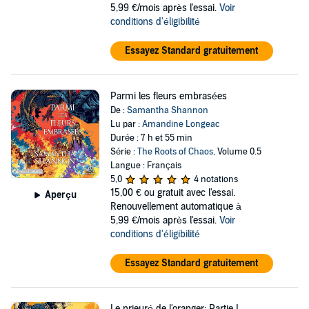
5,99 €/mois après l'essai.
Voir
conditions d'éligibilité
Essayez Standard gratuitement
Parmi les fleurs embrasées
De :
Samantha Shannon
Lu par :
Amandine Longeac
Durée : 7 h et 55 min
Série :
The Roots of Chaos
, Volume 0.5
Langue : Français
5,0
4 notations
15,00 €
ou gratuit avec l'essai.
Aperçu
Renouvellement automatique à
5,99 €/mois après l'essai.
Voir
conditions d'éligibilité
Essayez Standard gratuitement
Le prieuré de l'oranger: Partie I