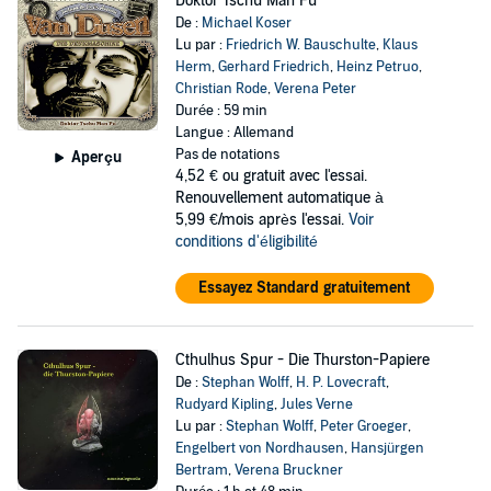
Doktor Tschu Man Fu
De :
Michael Koser
Lu par :
Friedrich W. Bauschulte
,
Klaus
Herm
,
Gerhard Friedrich
,
Heinz Petruo
,
Christian Rode
,
Verena Peter
Durée : 59 min
Langue : Allemand
Pas de notations
Aperçu
4,52 €
ou gratuit avec l'essai.
Renouvellement automatique à
5,99 €/mois après l'essai.
Voir
conditions d'éligibilité
Essayez Standard gratuitement
Cthulhus Spur - Die Thurston-Papiere
De :
Stephan Wolff
,
H. P. Lovecraft
,
Rudyard Kipling
,
Jules Verne
Lu par :
Stephan Wolff
,
Peter Groeger
,
Engelbert von Nordhausen
,
Hansjürgen
Bertram
,
Verena Bruckner