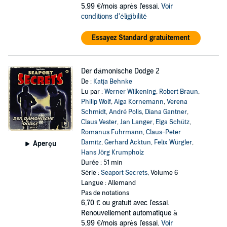
5,99 €/mois après l'essai.
Voir
conditions d'éligibilité
Essayez Standard gratuitement
Der dämonische Dodge 2
De :
Katja Behnke
Lu par :
Werner Wilkening
,
Robert Braun
,
Philip Wolf
,
Aiga Kornemann
,
Verena
Schmidt
,
André Polis
,
Diana Gantner
,
Claus Vester
,
Jan Langer
,
Elga Schütz
,
Romanus Fuhrmann
,
Claus-Peter
Damitz
,
Gerhard Acktun
,
Felix Würgler
,
Aperçu
Hans Jörg Krumpholz
Durée : 51 min
Série :
Seaport Secrets
, Volume 6
Langue : Allemand
Pas de notations
6,70 €
ou gratuit avec l'essai.
Renouvellement automatique à
5,99 €/mois après l'essai.
Voir