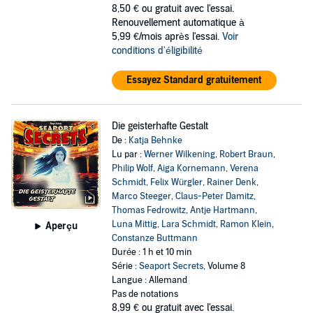
8,50 €
ou gratuit avec l'essai.
Renouvellement automatique à
5,99 €/mois après l'essai.
Voir
conditions d'éligibilité
Essayez Standard gratuitement
Die geisterhafte Gestalt
De :
Katja Behnke
Lu par :
Werner Wilkening
,
Robert Braun
,
Philip Wolf
,
Aiga Kornemann
,
Verena
Schmidt
,
Felix Würgler
,
Rainer Denk
,
Marco Steeger
,
Claus-Peter Damitz
,
Thomas Fedrowitz
,
Antje Hartmann
,
Luna Mittig
,
Lara Schmidt
,
Ramon Klein
,
Aperçu
Constanze Buttmann
Durée : 1 h et 10 min
Série :
Seaport Secrets
, Volume 8
Langue : Allemand
Pas de notations
8,99 €
ou gratuit avec l'essai.