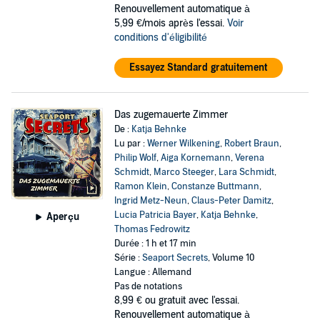
Renouvellement automatique à
5,99 €/mois après l'essai.
Voir
conditions d'éligibilité
Essayez Standard gratuitement
Das zugemauerte Zimmer
De :
Katja Behnke
Lu par :
Werner Wilkening
,
Robert Braun
,
Philip Wolf
,
Aiga Kornemann
,
Verena
Schmidt
,
Marco Steeger
,
Lara Schmidt
,
Ramon Klein
,
Constanze Buttmann
,
Ingrid Metz-Neun
,
Claus-Peter Damitz
,
Lucia Patricia Bayer
,
Katja Behnke
,
Aperçu
Thomas Fedrowitz
Durée : 1 h et 17 min
Série :
Seaport Secrets
, Volume 10
Langue : Allemand
Pas de notations
8,99 €
ou gratuit avec l'essai.
Renouvellement automatique à