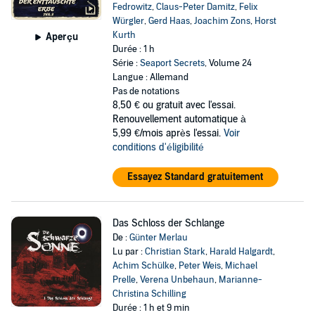
Fedrowitz
,
Claus-Peter Damitz
,
Felix
Würgler
,
Gerd Haas
,
Joachim Zons
,
Horst
Kurth
Aperçu
Durée : 1 h
Série :
Seaport Secrets
, Volume 24
Langue : Allemand
Pas de notations
8,50 €
ou gratuit avec l'essai.
Renouvellement automatique à
5,99 €/mois après l'essai.
Voir
conditions d'éligibilité
Essayez Standard gratuitement
Das Schloss der Schlange
De :
Günter Merlau
Lu par :
Christian Stark
,
Harald Halgardt
,
Achim Schülke
,
Peter Weis
,
Michael
Prelle
,
Verena Unbehaun
,
Marianne-
Christina Schilling
Durée : 1 h et 9 min