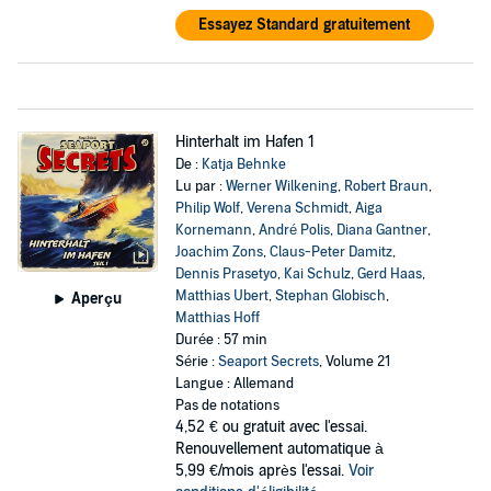
Essayez Standard gratuitement
Hinterhalt im Hafen 1
De :
Katja Behnke
Lu par :
Werner Wilkening
,
Robert Braun
,
Philip Wolf
,
Verena Schmidt
,
Aiga
Kornemann
,
André Polis
,
Diana Gantner
,
Joachim Zons
,
Claus-Peter Damitz
,
Dennis Prasetyo
,
Kai Schulz
,
Gerd Haas
,
Matthias Ubert
,
Stephan Globisch
,
Aperçu
Matthias Hoff
Durée : 57 min
Série :
Seaport Secrets
, Volume 21
Langue : Allemand
Pas de notations
4,52 €
ou gratuit avec l'essai.
Renouvellement automatique à
5,99 €/mois après l'essai.
Voir