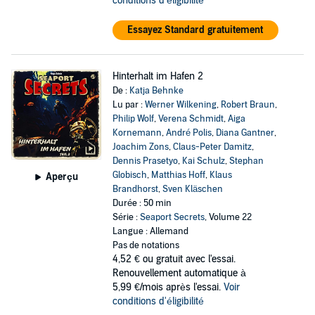
conditions d'éligibilité
Essayez Standard gratuitement
Hinterhalt im Hafen 2
De :
Katja Behnke
Lu par :
Werner Wilkening
,
Robert Braun
,
Philip Wolf
,
Verena Schmidt
,
Aiga
Kornemann
,
André Polis
,
Diana Gantner
,
Joachim Zons
,
Claus-Peter Damitz
,
Dennis Prasetyo
,
Kai Schulz
,
Stephan
Globisch
,
Matthias Hoff
,
Klaus
Aperçu
Brandhorst
,
Sven Kläschen
Durée : 50 min
Série :
Seaport Secrets
, Volume 22
Langue : Allemand
Pas de notations
4,52 €
ou gratuit avec l'essai.
Renouvellement automatique à
5,99 €/mois après l'essai.
Voir
conditions d'éligibilité