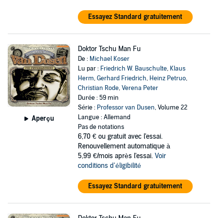
Essayez Standard gratuitement
Doktor Tschu Man Fu
De :
Michael Koser
Lu par :
Friedrich W. Bauschulte
,
Klaus
Herm
,
Gerhard Friedrich
,
Heinz Petruo
,
Christian Rode
,
Verena Peter
Durée : 59 min
Série :
Professor van Dusen
, Volume 22
Langue : Allemand
Aperçu
Pas de notations
6,70 €
ou gratuit avec l'essai.
Renouvellement automatique à
5,99 €/mois après l'essai.
Voir
conditions d'éligibilité
Essayez Standard gratuitement