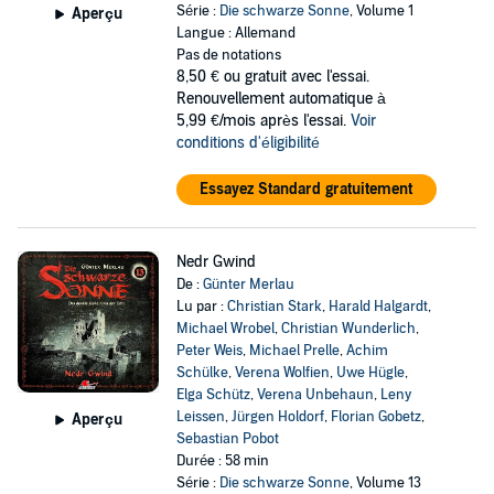
Série :
Die schwarze Sonne
, Volume 1
Aperçu
Langue : Allemand
Pas de notations
8,50 €
ou gratuit avec l'essai.
Renouvellement automatique à
5,99 €/mois après l'essai.
Voir
conditions d'éligibilité
Essayez Standard gratuitement
Nedr Gwind
De :
Günter Merlau
Lu par :
Christian Stark
,
Harald Halgardt
,
Michael Wrobel
,
Christian Wunderlich
,
Peter Weis
,
Michael Prelle
,
Achim
Schülke
,
Verena Wolfien
,
Uwe Hügle
,
Elga Schütz
,
Verena Unbehaun
,
Leny
Leissen
,
Jürgen Holdorf
,
Florian Gobetz
,
Aperçu
Sebastian Pobot
Durée : 58 min
Série :
Die schwarze Sonne
, Volume 13