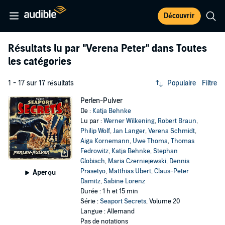
Découvrir
Résultats lu par
"Verena Peter"
dans Toutes
les catégories
1 - 17 sur 17 résultats
Populaire
Filtre
Perlen-Pulver
De :
Katja Behnke
Lu par :
Werner Wilkening
,
Robert Braun
,
Philip Wolf
,
Jan Langer
,
Verena Schmidt
,
Aiga Kornemann
,
Uwe Thoma
,
Thomas
Fedrowitz
,
Katja Behnke
,
Stephan
Globisch
,
Maria Czerniejewski
,
Dennis
Prasetyo
,
Matthias Ubert
,
Claus-Peter
Aperçu
Damitz
,
Sabine Lorenz
Durée : 1 h et 15 min
Série :
Seaport Secrets
, Volume 20
Langue : Allemand
Pas de notations