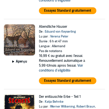
conditions d'éligibilité
Essayez Standard gratuitement
Abendliche Häuser
De :
Eduard von Keyserling
Lu par :
Verena Peter
Durée : 6 h et 47 min
Langue : Allemand
Pas de notations
16,99 €
ou gratuit avec l'essai.
Renouvellement automatique à
Aperçu
5,99 €/mois après l'essai.
Voir
conditions d'éligibilité
Essayez Standard gratuitement
Der enttäuschte Erbe - Teil 1
De :
Katja Behnke
Lu par :
Werner Wilkening
,
Robert Braun
,