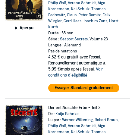
Philip Wolf
,
Verena Schmidt
,
Aiga
Kornemann
,
Kai Schulz
,
Thomas
Fedrowitz
,
Claus-Peter Damitz
,
Felix
Würgler
,
Gerd Haas
,
Joachim Zons
,
Horst
Kurth
Aperçu
Durée : 55 min
Série :
Seaport Secrets
, Volume 23
Langue : Allemand
Pas de notations
4,52 €
ou gratuit avec l'essai.
Renouvellement automatique à
5,99 €/mois après l'essai.
Voir
conditions d'éligibilité
Essayez Standard gratuitement
Der enttäuschte Erbe - Teil 2
De :
Katja Behnke
Lu par :
Werner Wilkening
,
Robert Braun
,
Philip Wolf
,
Verena Schmidt
,
Aiga
Kornemann
,
Kai Schulz
,
Thomas