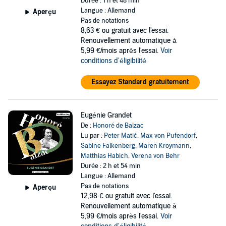
Durée : 1 h et 48 min
Langue : Allemand
Aperçu
Pas de notations
8,63 €
ou gratuit avec l'essai.
Renouvellement automatique à
5,99 €/mois après l'essai.
Voir
conditions d'éligibilité
Essayez Standard gratuitement
Eugénie Grandet
De :
Honoré de Balzac
Lu par :
Peter Matić
,
Max von Pufendorf
,
Sabine Falkenberg
,
Maren Kroymann
,
Matthias Habich
,
Verena von Behr
Durée : 2 h et 54 min
Langue : Allemand
Pas de notations
Aperçu
12,98 €
ou gratuit avec l'essai.
Renouvellement automatique à
5,99 €/mois après l'essai.
Voir