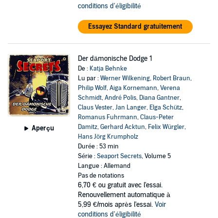
conditions d'éligibilité
Essayez Standard gratuitement
Der dämonische Dodge 1
De :
Katja Behnke
Lu par :
Werner Wilkening
,
Robert Braun
,
Philip Wolf
,
Aiga Kornemann
,
Verena
Schmidt
,
André Polis
,
Diana Gantner
,
Claus Vester
,
Jan Langer
,
Elga Schütz
,
Romanus Fuhrmann
,
Claus-Peter
Damitz
,
Gerhard Acktun
,
Felix Würgler
,
Aperçu
Hans Jörg Krumpholz
Durée : 53 min
Série :
Seaport Secrets
, Volume 5
Langue : Allemand
Pas de notations
6,70 €
ou gratuit avec l'essai.
Renouvellement automatique à
5,99 €/mois après l'essai.
Voir
conditions d'éligibilité