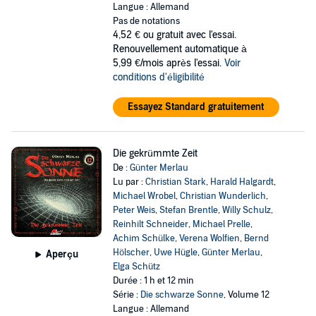
Langue : Allemand
Pas de notations
4,52 €
ou gratuit avec l'essai.
Renouvellement automatique à
5,99 €/mois après l'essai.
Voir
conditions d'éligibilité
Essayez Standard gratuitement
Die gekrümmte Zeit
De :
Günter Merlau
Lu par :
Christian Stark
,
Harald Halgardt
,
Michael Wrobel
,
Christian Wunderlich
,
Peter Weis
,
Stefan Brentle
,
Willy Schulz
,
Reinhilt Schneider
,
Michael Prelle
,
Achim Schülke
,
Verena Wolfien
,
Bernd
Hölscher
,
Uwe Hügle
,
Günter Merlau
,
Aperçu
Elga Schütz
Durée : 1 h et 12 min
Série :
Die schwarze Sonne
, Volume 12
Langue : Allemand