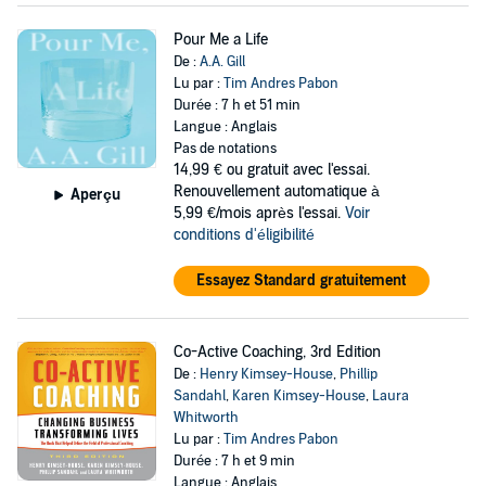
Pour Me a Life
De :
A.A. Gill
Lu par :
Tim Andres Pabon
Durée : 7 h et 51 min
Langue : Anglais
Pas de notations
14,99 €
ou gratuit avec l'essai.
Renouvellement automatique à
Aperçu
5,99 €/mois après l'essai.
Voir
conditions d'éligibilité
Essayez Standard gratuitement
Co-Active Coaching, 3rd Edition
De :
Henry Kimsey-House
,
Phillip
Sandahl
,
Karen Kimsey-House
,
Laura
Whitworth
Lu par :
Tim Andres Pabon
Durée : 7 h et 9 min
Langue : Anglais