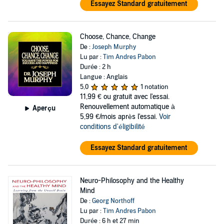
Essayez Standard gratuitement
Choose, Chance, Change
De :
Joseph Murphy
Lu par :
Tim Andres Pabon
Durée : 2 h
Langue : Anglais
5,0
1 notation
11,99 €
ou gratuit avec l'essai.
Renouvellement automatique à
Aperçu
5,99 €/mois après l'essai.
Voir
conditions d'éligibilité
Essayez Standard gratuitement
Neuro-Philosophy and the Healthy
Mind
De :
Georg Northoff
Lu par :
Tim Andres Pabon
Durée : 6 h et 27 min