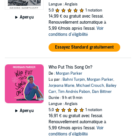
Langue : Anglais
5,0
1 notation
14,99 €
ou gratuit avec l'essai.
Aperçu
Renouvellement automatique à
5,99 €/mois après l'essai.
Voir
conditions d'éligibilité
Essayez Standard gratuitement
Who Put This Song On?
De :
Morgan Parker
Lu par :
Bahni Turpin
,
Morgan Parker
,
Jorjeana Marie
,
Michael Crouch
,
Bailey
Carr
,
Tim Andrés Pabon
,
Dan Bittner
Durée : 9 h et 9 min
Langue : Anglais
5,0
1 notation
Aperçu
16,91 €
ou gratuit avec l'essai.
Renouvellement automatique à
5,99 €/mois après l'essai.
Voir
conditions d'éligibilité