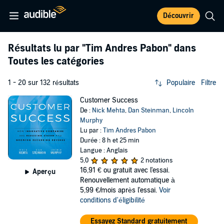
Découvrir
Résultats lu par
"Tim Andres Pabon"
dans
Toutes les catégories
1 - 20 sur 132 résultats
Populaire
Filtre
Customer Success
De :
Nick Mehta
,
Dan Steinman
,
Lincoln
Murphy
Lu par :
Tim Andres Pabon
Durée : 8 h et 25 min
Langue : Anglais
5,0
2 notations
16,91 €
ou gratuit avec l'essai.
Aperçu
Renouvellement automatique à
5,99 €/mois après l'essai.
Voir
conditions d'éligibilité
Essayez Standard gratuitement