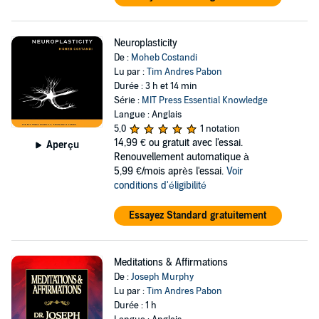
Neuroplasticity
De :
Moheb Costandi
Lu par :
Tim Andres Pabon
Durée : 3 h et 14 min
Série :
MIT Press Essential Knowledge
Langue : Anglais
5,0
1 notation
14,99 €
ou gratuit avec l'essai.
Aperçu
Renouvellement automatique à
5,99 €/mois après l'essai.
Voir
conditions d'éligibilité
Essayez Standard gratuitement
Meditations & Affirmations
De :
Joseph Murphy
Lu par :
Tim Andres Pabon
Durée : 1 h