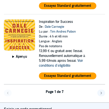
Essayez Standard gratuitement
Inspiration for Success
De :
Dale Carnegie
Lu par :
Tim Andres Pabon
Durée : 4 h et 46 min
Langue : Anglais
Pas de notations
13,99 €
ou gratuit avec l'essai.
Renouvellement automatique à
Aperçu
5,99 €/mois après l'essai.
Voir
conditions d'éligibilité
Essayez Standard gratuitement
Page 1 de 7
Page précédente
Page 