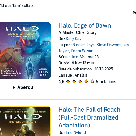
 13 sur 13 résultats
Halo: Edge of Dawn
A Master Chief Story
De :
Kelly Gay
Lu par :
Nicolas Roye
,
Steve Downes
,
Jen
Taylor
,
Debra Wilson
Série :
Halo
, Volume 25
Durée : 9 h et 13 min
Date de publication : 16/12/2025
Langue : Anglais
4,6
5 notations
Aperçu
Halo: The Fall of Reach
(Full-Cast Dramatized
Adaptation)
De :
Eric Nylund