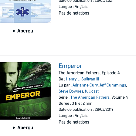
Date de publication : 20/05/2021
Langue : Anglais
Pas de notations
Aperçu
Emperor
The American Fathers, Episode 4
De :
Henry L. Sullivan III
Lu par :
Adrianne Cury
,
Jeff Cummings
,
Steve Downes
,
full cast
Série :
The American Fathers
, Volume 4
Durée : 3 h et 2 min
Date de publication : 29/03/2017
Langue : Anglais
Pas de notations
Aperçu