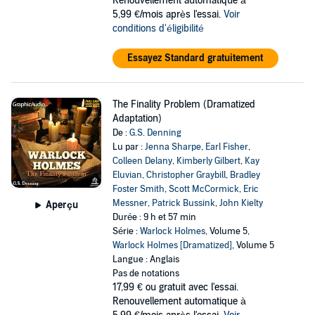
Renouvellement automatique à
5,99 €/mois après l'essai.
Voir
conditions d'éligibilité
Essayez Standard gratuitement
The Finality Problem (Dramatized
Adaptation)
De :
G.S. Denning
Lu par :
Jenna Sharpe
,
Earl Fisher
,
Colleen Delany
,
Kimberly Gilbert
,
Kay
Eluvian
,
Christopher Graybill
,
Bradley
Foster Smith
,
Scott McCormick
,
Eric
Messner
,
Patrick Bussink
,
John Kielty
Aperçu
Durée : 9 h et 57 min
Série :
Warlock Holmes
, Volume 5,
Warlock Holmes [Dramatized]
, Volume 5
Langue : Anglais
Pas de notations
17,99 €
ou gratuit avec l'essai.
Renouvellement automatique à