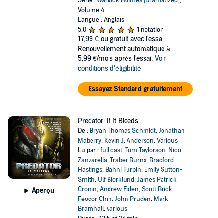
Série :
Warlock Holmes [Dramatized]
,
Volume 4
Langue : Anglais
5,0
1 notation
17,99 €
ou gratuit avec l'essai.
Renouvellement automatique à
5,99 €/mois après l'essai.
Voir
conditions d'éligibilité
Essayez Standard gratuitement
Predator: If It Bleeds
De :
Bryan Thomas Schmidt
,
Jonathan
Maberry
,
Kevin J. Anderson
,
Various
Lu par :
full cast
,
Tom Taylorson
,
Nicol
Zanzarella
,
Traber Burns
,
Bradford
Hastings
,
Bahni Turpin
,
Emily Sutton-
Smith
,
Ulf Bjorklund
,
James Patrick
Cronin
,
Andrew Eiden
,
Scott Brick
,
Aperçu
Feodor Chin
,
John Pruden
,
Mark
Bramhall
,
various