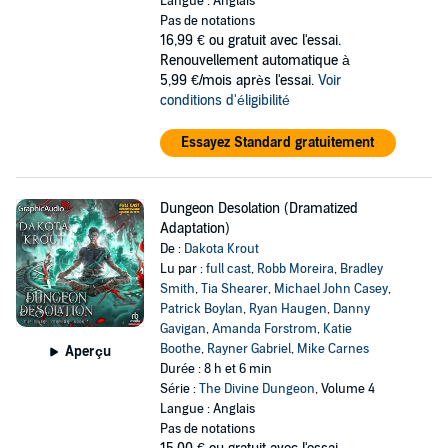
Langue : Anglais
Pas de notations
16,99 €
ou gratuit avec l'essai.
Renouvellement automatique à
5,99 €/mois après l'essai.
Voir
conditions d'éligibilité
Essayez Standard gratuitement
Dungeon Desolation (Dramatized
Adaptation)
De :
Dakota Krout
Lu par :
full cast
,
Robb Moreira
,
Bradley
Smith
,
Tia Shearer
,
Michael John Casey
,
Patrick Boylan
,
Ryan Haugen
,
Danny
Gavigan
,
Amanda Forstrom
,
Katie
Boothe
,
Rayner Gabriel
,
Mike Carnes
Aperçu
Durée : 8 h et 6 min
Série :
The Divine Dungeon
, Volume 4
Langue : Anglais
Pas de notations