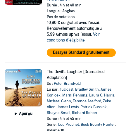
Durée : 4 h et 40 min
Langue : Anglais
Pas de notations
10,90 €
ou gratuit avec l'essai.
Renouvellement automatique à
5,99 €/mois après l'essai.
Voir
conditions d'éligibilité
Essayez Standard gratuitement
The Devil's Laughter [Dramatized
Adaptation]
De :
Peter Brandvold
Lu par :
full cast
,
Bradley Smith
,
James
Konicek
,
Marni Penning
,
Laura C. Harris
,
Michael Glenn
,
Terence Aselford
,
Zeke
Alton
,
James Lewis
,
Patrick Bussink
,
Shayna Small
,
Richard Rohan
Aperçu
Durée : 4 h et 45 min
Série :
Lou Prophet, Book Bounty Hunter
,
Volume 10