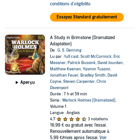
conditions d'éligibilité
Essayez Standard gratuitement
A Study in Brimstone [Dramatized
Adaptation]
De :
G. S. Denning
Lu par :
full cast
,
Scott McCormick
,
Eric
Messner
,
Patrick Bussink
,
David Jourdan
,
Matthew Keenan
,
Yasmin Tuazon
,
Jonathan Feuer
,
Bradley Smith
,
David
Coyne
,
Steven Carpenter
,
Chris
Aperçu
Davenport
Durée : 7 h et 59 min
Série :
Warlock Holmes [Dramatized]
,
Volume 1
Langue : Anglais
4,7
3 notations
16,99 €
ou gratuit avec l'essai.
Renouvellement automatique à
5,99 €/mois après l'essai.
Voir