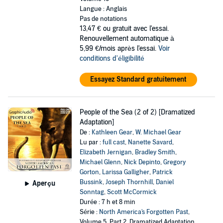
Langue : Anglais
Pas de notations
13,47 €
ou gratuit avec l'essai.
Renouvellement automatique à
5,99 €/mois après l'essai.
Voir
conditions d'éligibilité
Essayez Standard gratuitement
People of the Sea (2 of 2) [Dramatized
Adaptation]
De :
Kathleen Gear
,
W. Michael Gear
Lu par :
full cast
,
Nanette Savard
,
Elizabeth Jernigan
,
Bradley Smith
,
Michael Glenn
,
Nick Depinto
,
Gregory
Gorton
,
Larissa Galligher
,
Patrick
Bussink
,
Joseph Thornhill
,
Daniel
Aperçu
Sonntag
,
Scott McCormick
Durée : 7 h et 8 min
Série :
North America's Forgotten Past
,
Volume 5, Part 2, Dramatized Adaptation