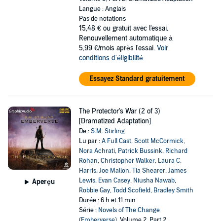
Langue : Anglais
Pas de notations
15,48 €
ou gratuit avec l'essai.
Renouvellement automatique à
5,99 €/mois après l'essai.
Voir
conditions d'éligibilité
Essayez Standard gratuitement
The Protector's War (2 of 3)
[Dramatized Adaptation]
De :
S.M. Stirling
Lu par :
A Full Cast
,
Scott McCormick
,
Nora Achrati
,
Patrick Bussink
,
Richard
Rohan
,
Christopher Walker
,
Laura C.
Harris
,
Joe Mallon
,
Tia Shearer
,
James
Lewis
,
Evan Casey
,
Niusha Nawab
,
Aperçu
Robbie Gay
,
Todd Scofield
,
Bradley Smith
Durée : 6 h et 11 min
Série :
Novels of The Change
(Emberverse)
, Volume 2, Part 2,