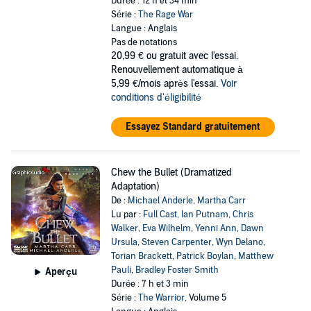
Durée : 12 h et 34 min
Série :
The Rage War
Langue : Anglais
Pas de notations
20,99 €
ou gratuit avec l'essai.
Renouvellement automatique à
5,99 €/mois après l'essai.
Voir
conditions d'éligibilité
Essayez Standard gratuitement
Chew the Bullet (Dramatized
Adaptation)
De :
Michael Anderle
,
Martha Carr
Lu par :
Full Cast
,
Ian Putnam
,
Chris
Walker
,
Eva Wilhelm
,
Yenni Ann
,
Dawn
Ursula
,
Steven Carpenter
,
Wyn Delano
,
Torian Brackett
,
Patrick Boylan
,
Matthew
Pauli
,
Bradley Foster Smith
Aperçu
Durée : 7 h et 3 min
Série :
The Warrior
, Volume 5