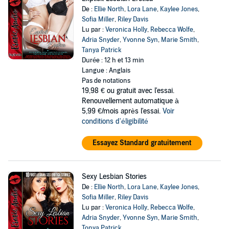
De :
Ellie North
,
Lora Lane
,
Kaylee Jones
,
Sofia Miller
,
Riley Davis
Lu par :
Veronica Holly
,
Rebecca Wolfe
,
Adria Snyder
,
Yvonne Syn
,
Marie Smith
,
Tanya Patrick
Durée : 12 h et 13 min
Langue : Anglais
Pas de notations
19,98 €
ou gratuit avec l'essai.
Renouvellement automatique à
5,99 €/mois après l'essai.
Voir
conditions d'éligibilité
Essayez Standard gratuitement
Sexy Lesbian Stories
De :
Ellie North
,
Lora Lane
,
Kaylee Jones
,
Sofia Miller
,
Riley Davis
Lu par :
Veronica Holly
,
Rebecca Wolfe
,
Adria Snyder
,
Yvonne Syn
,
Marie Smith
,
Tonya Patrick