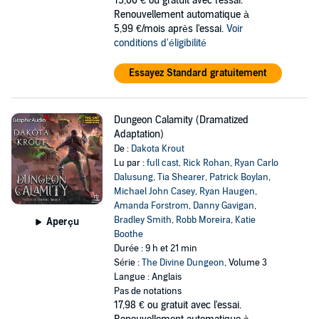
15,00 €
ou gratuit avec l'essai.
Renouvellement automatique à
5,99 €/mois après l'essai.
Voir
conditions d'éligibilité
Essayez Standard gratuitement
Dungeon Calamity (Dramatized
Adaptation)
De :
Dakota Krout
Lu par :
full cast
,
Rick Rohan
,
Ryan Carlo
Dalusung
,
Tia Shearer
,
Patrick Boylan
,
Michael John Casey
,
Ryan Haugen
,
Amanda Forstrom
,
Danny Gavigan
,
Bradley Smith
,
Robb Moreira
,
Katie
Aperçu
Boothe
Durée : 9 h et 21 min
Série :
The Divine Dungeon
, Volume 3
Langue : Anglais
Pas de notations
17,98 €
ou gratuit avec l'essai.