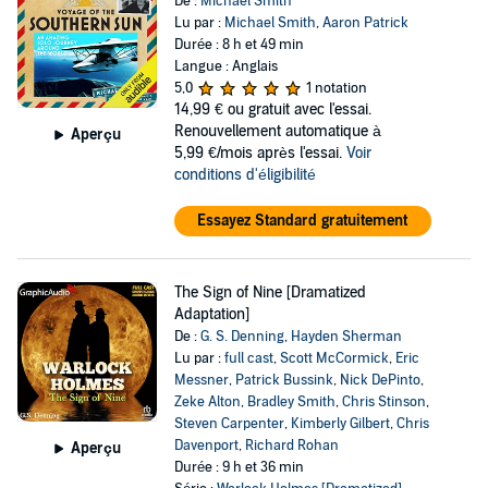
De :
Michael Smith
Lu par :
Michael Smith
,
Aaron Patrick
Durée : 8 h et 49 min
Langue : Anglais
5,0
1 notation
14,99 €
ou gratuit avec l'essai.
Renouvellement automatique à
Aperçu
5,99 €/mois après l'essai.
Voir
conditions d'éligibilité
Essayez Standard gratuitement
The Sign of Nine [Dramatized
Adaptation]
De :
G. S. Denning
,
Hayden Sherman
Lu par :
full cast
,
Scott McCormick
,
Eric
Messner
,
Patrick Bussink
,
Nick DePinto
,
Zeke Alton
,
Bradley Smith
,
Chris Stinson
,
Steven Carpenter
,
Kimberly Gilbert
,
Chris
Davenport
,
Richard Rohan
Aperçu
Durée : 9 h et 36 min