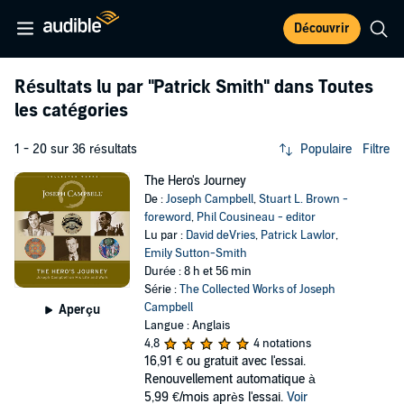
Découvrir
Résultats lu par
"Patrick Smith"
dans Toutes
les catégories
1 - 20 sur 36 résultats
Populaire
Filtre
The Hero's Journey
De :
Joseph Campbell
,
Stuart L. Brown -
foreword
,
Phil Cousineau - editor
Lu par :
David deVries
,
Patrick Lawlor
,
Emily Sutton-Smith
Durée : 8 h et 56 min
Série :
The Collected Works of Joseph
Campbell
Aperçu
Langue : Anglais
4,8
4 notations
16,91 €
ou gratuit avec l'essai.
Renouvellement automatique à
5,99 €/mois après l'essai.
Voir