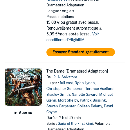
Dramatized Adaptation
Langue : Anglais
Pas de notations
15,00 €
ou gratuit avec l'essai.
Renouvellement automatique à
5,99 €/mois après l'essai.
Voir
conditions d'éligibilité
Essayez Standard gratuitement
The Dame [Dramatized Adaptation]
De :
R. A. Salvatore
Lu par :
full cast
,
Dylan Lynch
,
Christopher Scheeren
,
Terence Aselford
,
Bradley Smith
,
Nanette Savard
,
Michael
Glenn
,
Mort Shelby
,
Patrick Bussink
,
Steven Carpenter
,
Colleen Delany
,
David
Coyne
Aperçu
Durée : 7 h et 57 min
Série :
Saga of the First King
, Volume 3,
Dramatized Adaptation