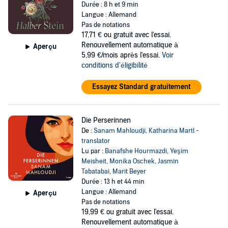
Durée : 8 h et 9 min
Langue : Allemand
Pas de notations
17,71 €
ou gratuit avec l'essai.
Renouvellement automatique à
Aperçu
5,99 €/mois après l'essai.
Voir
conditions d'éligibilité
Essayez Standard gratuitement
Die Perserinnen
De :
Sanam Mahloudji
,
Katharina Martl -
translator
Lu par :
Banafshe Hourmazdi
,
Yeşim
Meisheit
,
Monika Oschek
,
Jasmin
Tabatabai
,
Marit Beyer
Durée : 13 h et 44 min
Langue : Allemand
Aperçu
Pas de notations
19,99 €
ou gratuit avec l'essai.
Renouvellement automatique à