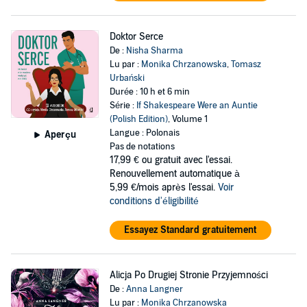
Doktor Serce
De :
Nisha Sharma
Lu par :
Monika Chrzanowska
,
Tomasz
Urbański
Durée : 10 h et 6 min
Série :
If Shakespeare Were an Auntie
(Polish Edition)
, Volume 1
Langue : Polonais
Aperçu
Pas de notations
17,99 €
ou gratuit avec l'essai.
Renouvellement automatique à
5,99 €/mois après l'essai.
Voir
conditions d'éligibilité
Essayez Standard gratuitement
Alicja Po Drugiej Stronie Przyjemności
De :
Anna Langner
Lu par :
Monika Chrzanowska