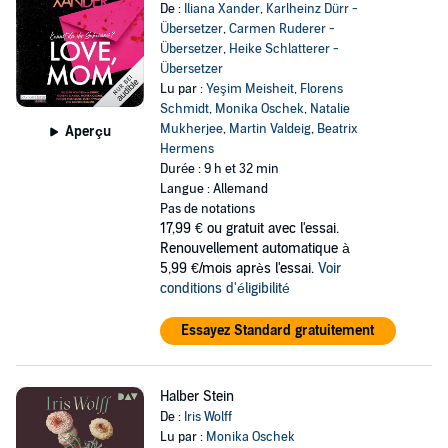
De :
Iliana Xander
,
Karlheinz Dürr -
Übersetzer
,
Carmen Ruderer -
Übersetzer
,
Heike Schlatterer -
Übersetzer
Lu par :
Yeşim Meisheit
,
Florens
Schmidt
,
Monika Oschek
,
Natalie
Mukherjee
,
Martin Valdeig
,
Beatrix
Aperçu
Hermens
Durée : 9 h et 32 min
Langue : Allemand
Pas de notations
17,99 €
ou gratuit avec l'essai.
Renouvellement automatique à
5,99 €/mois après l'essai.
Voir
conditions d'éligibilité
Essayez Standard gratuitement
Halber Stein
De :
Iris Wolff
Lu par :
Monika Oschek