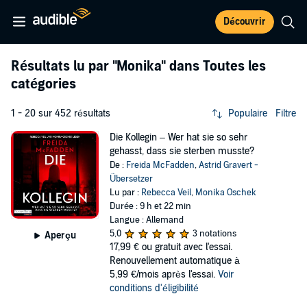
Découvrir
Résultats lu par
"Monika"
dans Toutes les
catégories
1 - 20 sur 452 résultats
Populaire
Filtre
Die Kollegin – Wer hat sie so sehr
gehasst, dass sie sterben musste?
De :
Freida McFadden
,
Astrid Gravert -
Übersetzer
Lu par :
Rebecca Veil
,
Monika Oschek
Durée : 9 h et 22 min
Langue : Allemand
5,0
3 notations
Aperçu
17,99 €
ou gratuit avec l'essai.
Renouvellement automatique à
5,99 €/mois après l'essai.
Voir
conditions d'éligibilité