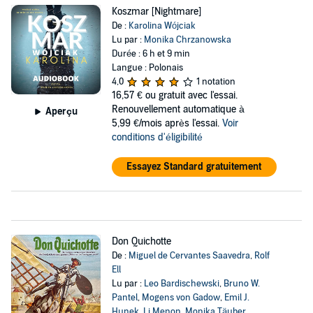
Koszmar [Nightmare]
De :
Karolina Wójciak
Lu par :
Monika Chrzanowska
Durée : 6 h et 9 min
Langue : Polonais
4,0
1 notation
16,57 €
ou gratuit avec l'essai.
Renouvellement automatique à
Aperçu
5,99 €/mois après l'essai.
Voir
conditions d'éligibilité
Essayez Standard gratuitement
Don Quichotte
De :
Miguel de Cervantes Saavedra
,
Rolf
Ell
Lu par :
Leo Bardischewski
,
Bruno W.
Pantel
,
Mogens von Gadow
,
Emil J.
Hunek
,
Li Menon
,
Monika Täuber