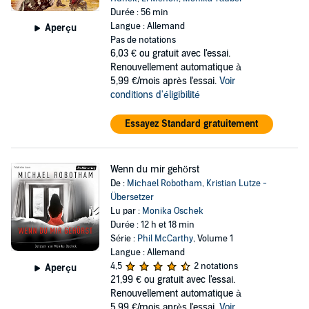
Durée : 56 min
Langue : Allemand
Aperçu
Pas de notations
6,03 €
ou gratuit avec l'essai.
Renouvellement automatique à
5,99 €/mois après l'essai.
Voir
conditions d'éligibilité
Essayez Standard gratuitement
Wenn du mir gehörst
De :
Michael Robotham
,
Kristian Lutze -
Übersetzer
Lu par :
Monika Oschek
Durée : 12 h et 18 min
Série :
Phil McCarthy
, Volume 1
Langue : Allemand
4,5
2 notations
Aperçu
21,99 €
ou gratuit avec l'essai.
Renouvellement automatique à
5,99 €/mois après l'essai.
Voir