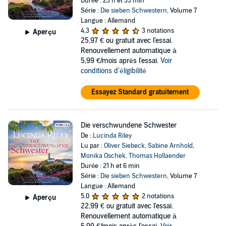
Durée : 23 h et 33 min
Série :
Die sieben Schwestern
, Volume 7
Langue : Allemand
4,3
3 notations
Aperçu
25,97 €
ou gratuit avec l'essai.
Renouvellement automatique à
5,99 €/mois après l'essai.
Voir
conditions d'éligibilité
Essayez Standard gratuitement
Die verschwundene Schwester
De :
Lucinda Riley
Lu par :
Oliver Siebeck
,
Sabine Arnhold
,
Monika Oschek
,
Thomas Hollaender
Durée : 21 h et 6 min
Série :
Die sieben Schwestern
, Volume 7
Langue : Allemand
5,0
2 notations
Aperçu
22,99 €
ou gratuit avec l'essai.
Renouvellement automatique à