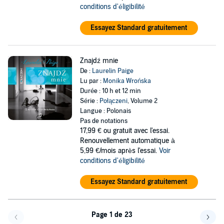
conditions d'éligibilité
Essayez Standard gratuitement
Znajdź mnie
De :
Laurelin Paige
Lu par :
Monika Wrońska
Durée : 10 h et 12 min
Série :
Połączeni
, Volume 2
Langue : Polonais
Pas de notations
17,99 €
ou gratuit avec l'essai.
Renouvellement automatique à
5,99 €/mois après l'essai.
Voir
conditions d'éligibilité
Essayez Standard gratuitement
Page 1 de 23
Page précédente
Page 