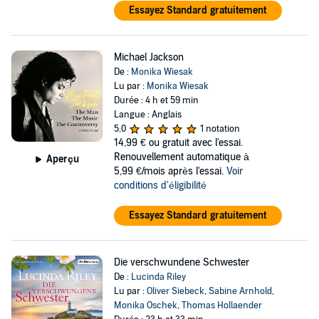
Essayez Standard gratuitement
Michael Jackson
De :
Monika Wiesak
Lu par :
Monika Wiesak
Durée : 4 h et 59 min
Langue : Anglais
5,0
1 notation
14,99 €
ou gratuit avec l'essai.
Renouvellement automatique à
Aperçu
5,99 €/mois après l'essai.
Voir
conditions d'éligibilité
Essayez Standard gratuitement
Die verschwundene Schwester
De :
Lucinda Riley
Lu par :
Oliver Siebeck
,
Sabine Arnhold
,
Monika Oschek
,
Thomas Hollaender