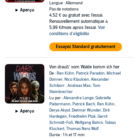
Langue : Allemand
Pas de notations
Aperçu
4,52 €
ou gratuit avec l'essai.
Renouvellement automatique à
5,99 €/mois après l'essai.
Voir
conditions d'éligibilité
Essayez Standard gratuitement
Von drauß' vom Walde komm ich her
De :
Ren Kühn
,
Patrick Paradon
,
Michael
Donner
,
Nico Klaukien
,
Alexander
Schiborr
,
Andreas Max
,
Tom
Steinbrecher
Lu par :
Alexandra Lange
,
Gabrielle
Pietermann
,
Patrick Bach
,
Ren Kühn
,
Derya Akyol
,
Dietmar Wunder
,
Dirk
Aperçu
Hardegen
,
Friedhelm Ptok
,
Gerrit
Schmidt-Foß
,
Wolfgang Bahro
,
Tobias
Kluckert
,
Thomas Nero Wolf
Durée : 1 h et 17 min