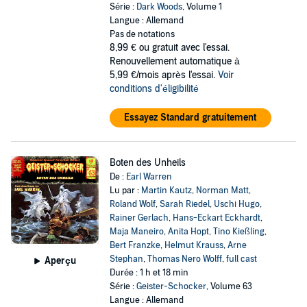
Série :
Dark Woods
, Volume 1
Langue : Allemand
Pas de notations
8,99 €
ou gratuit avec l'essai.
Renouvellement automatique à
5,99 €/mois après l'essai.
Voir
conditions d'éligibilité
Essayez Standard gratuitement
Boten des Unheils
De :
Earl Warren
Lu par :
Martin Kautz
,
Norman Matt
,
Roland Wolf
,
Sarah Riedel
,
Uschi Hugo
,
Rainer Gerlach
,
Hans-Eckart Eckhardt
,
Maja Maneiro
,
Anita Hopt
,
Tino Kießling
,
Bert Franzke
,
Helmut Krauss
,
Arne
Stephan
,
Thomas Nero Wolff
,
full cast
Aperçu
Durée : 1 h et 18 min
Série :
Geister-Schocker
, Volume 63
Langue : Allemand