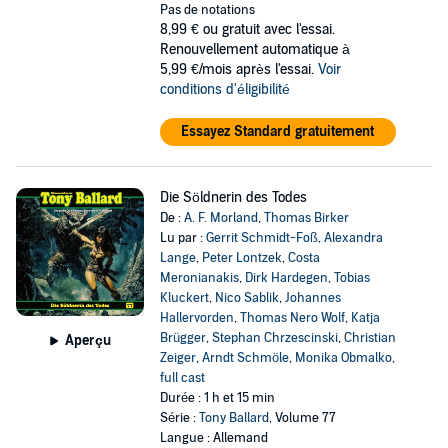
Pas de notations
8,99 €
ou gratuit avec l'essai.
Renouvellement automatique à
5,99 €/mois après l'essai.
Voir
conditions d'éligibilité
Essayez Standard gratuitement
Die Söldnerin des Todes
De :
A. F. Morland
,
Thomas Birker
Lu par :
Gerrit Schmidt-Foß
,
Alexandra
Lange
,
Peter Lontzek
,
Costa
Meronianakis
,
Dirk Hardegen
,
Tobias
Kluckert
,
Nico Sablik
,
Johannes
Hallervorden
,
Thomas Nero Wolf
,
Katja
Brügger
,
Stephan Chrzescinski
,
Christian
Aperçu
Zeiger
,
Arndt Schmöle
,
Monika Obmalko
,
full cast
Durée : 1 h et 15 min
Série :
Tony Ballard
, Volume 77
Langue : Allemand