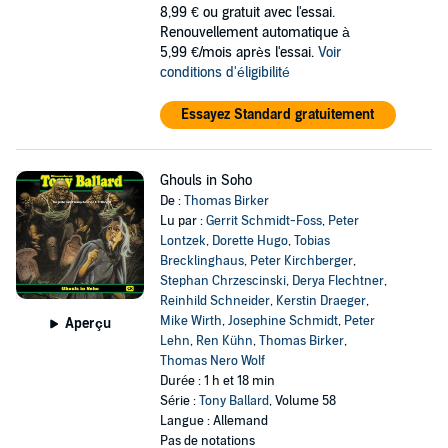
8,99 €
ou gratuit avec l'essai.
Renouvellement automatique à
5,99 €/mois après l'essai.
Voir
conditions d'éligibilité
Essayez Standard gratuitement
Ghouls in Soho
De :
Thomas Birker
Lu par :
Gerrit Schmidt-Foss
,
Peter
Lontzek
,
Dorette Hugo
,
Tobias
Brecklinghaus
,
Peter Kirchberger
,
Stephan Chrzescinski
,
Derya Flechtner
,
Reinhild Schneider
,
Kerstin Draeger
,
Mike Wirth
,
Josephine Schmidt
,
Peter
Aperçu
Lehn
,
Ren Kühn
,
Thomas Birker
,
Thomas Nero Wolf
Durée : 1 h et 18 min
Série :
Tony Ballard
, Volume 58
Langue : Allemand
Pas de notations