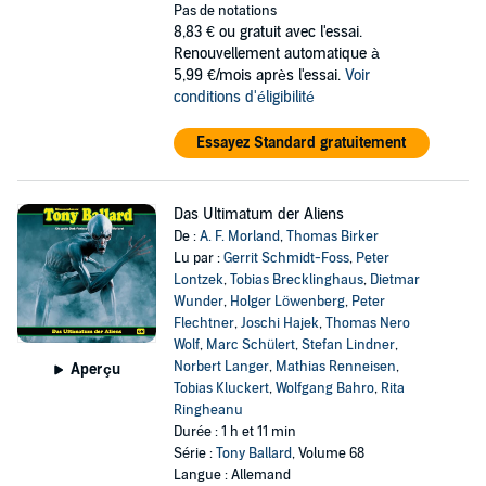
Pas de notations
8,83 €
ou gratuit avec l'essai.
Renouvellement automatique à
5,99 €/mois après l'essai.
Voir
conditions d'éligibilité
Essayez Standard gratuitement
Das Ultimatum der Aliens
De :
A. F. Morland
,
Thomas Birker
Lu par :
Gerrit Schmidt-Foss
,
Peter
Lontzek
,
Tobias Brecklinghaus
,
Dietmar
Wunder
,
Holger Löwenberg
,
Peter
Flechtner
,
Joschi Hajek
,
Thomas Nero
Wolf
,
Marc Schülert
,
Stefan Lindner
,
Norbert Langer
,
Mathias Renneisen
,
Aperçu
Tobias Kluckert
,
Wolfgang Bahro
,
Rita
Ringheanu
Durée : 1 h et 11 min
Série :
Tony Ballard
, Volume 68
Langue : Allemand