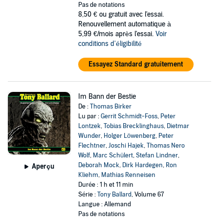
Pas de notations
8,50 €
ou gratuit avec l'essai.
Renouvellement automatique à
5,99 €/mois après l'essai.
Voir
conditions d'éligibilité
Essayez Standard gratuitement
Im Bann der Bestie
De :
Thomas Birker
Lu par :
Gerrit Schmidt-Foss
,
Peter
Lontzek
,
Tobias Brecklinghaus
,
Dietmar
Wunder
,
Holger Löwenberg
,
Peter
Flechtner
,
Joschi Hajek
,
Thomas Nero
Wolf
,
Marc Schülert
,
Stefan Lindner
,
Deborah Mock
,
Dirk Hardegen
,
Ron
Aperçu
Kliehm
,
Mathias Renneisen
Durée : 1 h et 11 min
Série :
Tony Ballard
, Volume 67
Langue : Allemand
Pas de notations