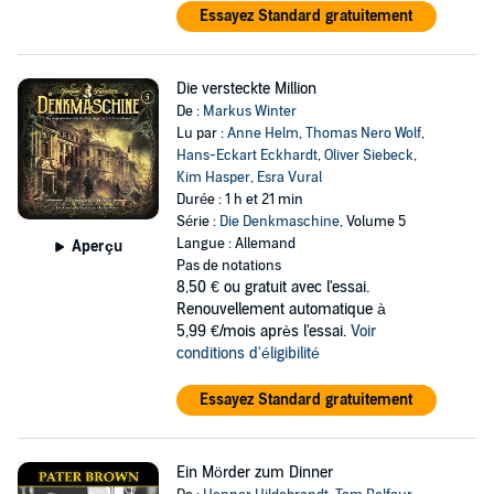
Essayez Standard gratuitement
Die versteckte Million
De :
Markus Winter
Lu par :
Anne Helm
,
Thomas Nero Wolf
,
Hans-Eckart Eckhardt
,
Oliver Siebeck
,
Kim Hasper
,
Esra Vural
Durée : 1 h et 21 min
Série :
Die Denkmaschine
, Volume 5
Langue : Allemand
Aperçu
Pas de notations
8,50 €
ou gratuit avec l'essai.
Renouvellement automatique à
5,99 €/mois après l'essai.
Voir
conditions d'éligibilité
Essayez Standard gratuitement
Ein Mörder zum Dinner