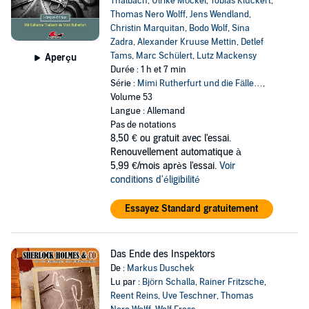
Thalbach
,
Ulrike Möckel
,
Tobias Kluckert
,
Thomas Nero Wolff
,
Jens Wendland
,
Christin Marquitan
,
Bodo Wolf
,
Sina
Zadra
,
Alexander Kruuse Mettin
,
Detlef
Tams
,
Marc Schülert
,
Lutz Mackensy
Aperçu
Durée : 1 h et 7 min
Série :
Mimi Rutherfurt und die Fälle…
,
Volume 53
Langue : Allemand
Pas de notations
8,50 €
ou gratuit avec l'essai.
Renouvellement automatique à
5,99 €/mois après l'essai.
Voir
conditions d'éligibilité
Essayez Standard gratuitement
Das Ende des Inspektors
De :
Markus Duschek
Lu par :
Björn Schalla
,
Rainer Fritzsche
,
Reent Reins
,
Uve Teschner
,
Thomas