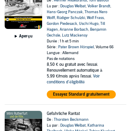
De :
Henner Hildebrandt
,
Tom Balfour
Lu par :
Douglas Welbat
,
Volker Brandt
,
Hans-Georg Panczak
,
Thomas Nero
Wolff
,
Rüdiger Schulzki
,
Wolf Frass
,
Gordon Piedesack
,
Uschi Hugo
,
Till
Hagen
,
Arianne Borbach
,
Benjamin
Oechsle
,
Lutz Mackensy
Aperçu
Durée : 1 h et 5 min
Série :
Pater Brown Hörspiel
, Volume 66
Langue : Allemand
Pas de notations
8,50 €
ou gratuit avec l'essai.
Renouvellement automatique à
5,99 €/mois après l'essai.
Voir
conditions d'éligibilité
Essayez Standard gratuitement
Gefährliche Rarität
De :
Thorsten Beckmann
Lu par :
Douglas Welbat
,
Katharina