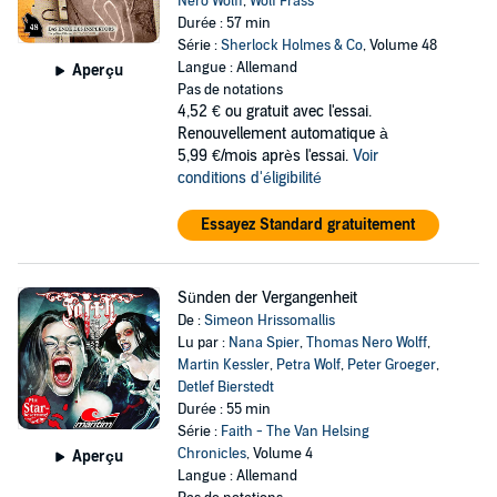
Nero Wolff
,
Wolf Frass
Durée : 57 min
Série :
Sherlock Holmes & Co
, Volume 48
Langue : Allemand
Aperçu
Pas de notations
4,52 €
ou gratuit avec l'essai.
Renouvellement automatique à
5,99 €/mois après l'essai.
Voir
conditions d'éligibilité
Essayez Standard gratuitement
Sünden der Vergangenheit
De :
Simeon Hrissomallis
Lu par :
Nana Spier
,
Thomas Nero Wolff
,
Martin Kessler
,
Petra Wolf
,
Peter Groeger
,
Detlef Bierstedt
Durée : 55 min
Série :
Faith - The Van Helsing
Chronicles
, Volume 4
Aperçu
Langue : Allemand