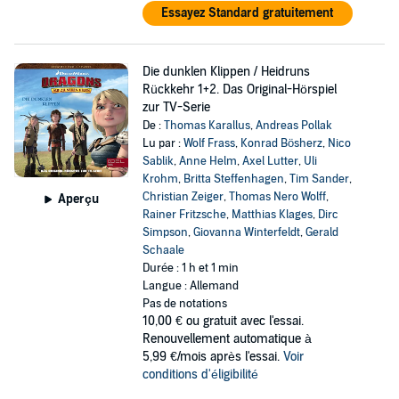
Essayez Standard gratuitement
Die dunklen Klippen / Heidruns
Rückkehr 1+2. Das Original-Hörspiel
zur TV-Serie
De :
Thomas Karallus
,
Andreas Pollak
Lu par :
Wolf Frass
,
Konrad Bösherz
,
Nico
Sablik
,
Anne Helm
,
Axel Lutter
,
Uli
Krohm
,
Britta Steffenhagen
,
Tim Sander
,
Christian Zeiger
,
Thomas Nero Wolff
,
Aperçu
Rainer Fritzsche
,
Matthias Klages
,
Dirc
Simpson
,
Giovanna Winterfeldt
,
Gerald
Schaale
Durée : 1 h et 1 min
Langue : Allemand
Pas de notations
10,00 €
ou gratuit avec l'essai.
Renouvellement automatique à
5,99 €/mois après l'essai.
Voir
conditions d'éligibilité