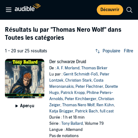
Découvrir
Résultats lu par
"Thomas Nero Wolf"
dans
Toutes les catégories
1 - 20 sur 25 résultats
Populaire
Filtre
Der schwarze Druid
De :
A. F. Morland
,
Thomas Birker
Lu par :
Gerrit Schmidt-Foß
,
Peter
Lontzek
,
Christian Stark
,
Costa
Meronianakis
,
Peter Flechtner
,
Dorette
Hugo
,
Patrick Kropp
,
Philine Peters-
Arnolds
,
Peter Kirchberger
,
Christian
Zeiger
,
Thomas Nero Wolf
,
Ren Kühn
,
Aperçu
Katja Brügger
,
Patrick Bach
,
full cast
Durée : 1 h et 18 min
Série :
Tony Ballard
, Volume 79
Langue : Allemand
Pas de notations