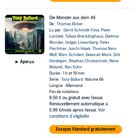
Die Monster aus dem All
De :
Thomas Birker
Lu par :
Gerrit Schmidt-Foss
,
Peter
Lontzek
,
Tobias Brecklinghaus
,
Dietmar
Wunder
,
Holger Löwenberg
,
Peter
Flechtner
,
Joschi Hajek
,
Thomas Nero
Wolf
,
Marc Schülert
,
Deborah Mock
,
Dirk
Hardegen
,
Stephan Chrzescinski
,
Bene
Aperçu
Matysik
,
Ren Kühn
Durée : 1 h et 19 min
Série :
Tony Ballard
, Volume 66
Langue : Allemand
Pas de notations
8,50 €
ou gratuit avec l'essai.
Renouvellement automatique à
5,99 €/mois après l'essai.
Voir
conditions d'éligibilité
Essayez Standard gratuitement