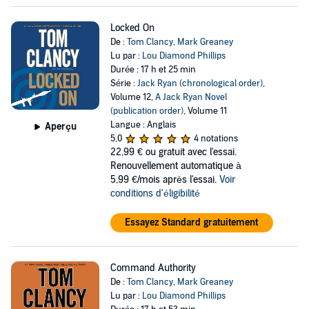
Locked On
De :
Tom Clancy
,
Mark Greaney
Lu par :
Lou Diamond Phillips
Durée : 17 h et 25 min
Série :
Jack Ryan (chronological order)
,
Volume 12,
A Jack Ryan Novel
(publication order)
, Volume 11
Langue : Anglais
Aperçu
5,0
4 notations
22,99 €
ou gratuit avec l'essai.
Renouvellement automatique à
5,99 €/mois après l'essai.
Voir
conditions d'éligibilité
Essayez Standard gratuitement
Command Authority
De :
Tom Clancy
,
Mark Greaney
Lu par :
Lou Diamond Phillips