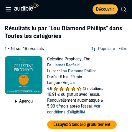
Découvrir
Résultats lu par
"Lou Diamond Phillips"
dans
Toutes les catégories
1 - 16 sur 16 résultats
Populaire
Filtre
Celestine Prophecy, The
De :
James Redfield
Lu par :
Lou Diamond Phillips
Durée : 9 h et 29 min
Langue : Anglais
4,6
13 notations
16,91 €
ou gratuit avec l'essai.
Renouvellement automatique à
Aperçu
5,99 €/mois après l'essai.
Voir
conditions d'éligibilité
Essayez Standard gratuitement