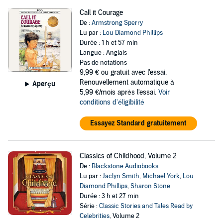
Call it Courage
De :
Armstrong Sperry
Lu par :
Lou Diamond Phillips
Durée : 1 h et 57 min
Langue : Anglais
Pas de notations
9,99 €
ou gratuit avec l'essai.
Renouvellement automatique à
Aperçu
5,99 €/mois après l'essai.
Voir
conditions d'éligibilité
Essayez Standard gratuitement
Classics of Childhood, Volume 2
De :
Blackstone Audiobooks
Lu par :
Jaclyn Smith
,
Michael York
,
Lou
Diamond Phillips
,
Sharon Stone
Durée : 3 h et 27 min
Série :
Classic Stories and Tales Read by
Celebrities
, Volume 2