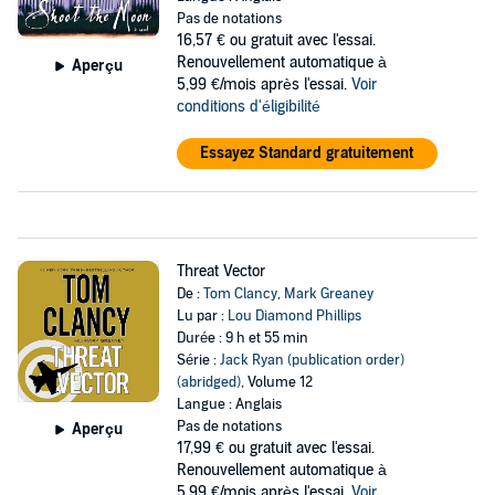
Pas de notations
16,57 €
ou gratuit avec l'essai.
Renouvellement automatique à
Aperçu
5,99 €/mois après l'essai.
Voir
conditions d'éligibilité
Essayez Standard gratuitement
Threat Vector
De :
Tom Clancy
,
Mark Greaney
Lu par :
Lou Diamond Phillips
Durée : 9 h et 55 min
Série :
Jack Ryan (publication order)
(abridged)
, Volume 12
Langue : Anglais
Pas de notations
Aperçu
17,99 €
ou gratuit avec l'essai.
Renouvellement automatique à
5,99 €/mois après l'essai.
Voir