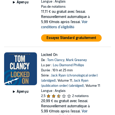
Langue : Anglais
Aperçu
Pas de notations
11,11 €
ou gratuit avec l'essai.
Renouvellement automatique à
5,99 €/mois après l'essai.
Voir
conditions d'éligibilité
Essayez Standard gratuitement
Locked On
De :
Tom Clancy
,
Mark Greaney
Lu par :
Lou Diamond Phillips
Durée : 10 h et 25 min
Série :
Jack Ryan (chronological order)
(abridged)
, Volume 11,
Jack Ryan
(publication order) (abridged)
, Volume 11
Langue : Anglais
Aperçu
2,5
2 notations
20,99 €
ou gratuit avec l'essai.
Renouvellement automatique à
5,99 €/mois après l'essai.
Voir