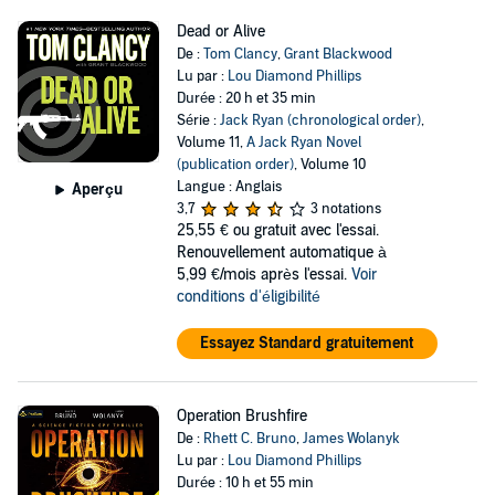
Dead or Alive
De :
Tom Clancy
,
Grant Blackwood
Lu par :
Lou Diamond Phillips
Durée : 20 h et 35 min
Série :
Jack Ryan (chronological order)
,
Volume 11,
A Jack Ryan Novel
(publication order)
, Volume 10
Langue : Anglais
Aperçu
3,7
3 notations
25,55 €
ou gratuit avec l'essai.
Renouvellement automatique à
5,99 €/mois après l'essai.
Voir
conditions d'éligibilité
Essayez Standard gratuitement
Operation Brushfire
De :
Rhett C. Bruno
,
James Wolanyk
Lu par :
Lou Diamond Phillips
Durée : 10 h et 55 min