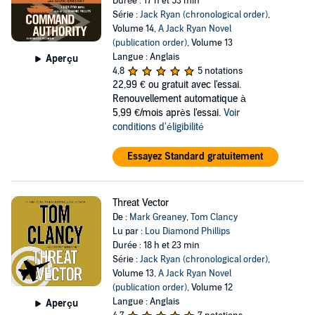
Durée : 17 h et 53 min
Série :
Jack Ryan (chronological order)
,
Volume 14,
A Jack Ryan Novel
(publication order)
, Volume 13
Langue : Anglais
Aperçu
4,8
5 notations
22,99 €
ou gratuit avec l'essai.
Renouvellement automatique à
5,99 €/mois après l'essai.
Voir
conditions d'éligibilité
Essayez Standard gratuitement
Threat Vector
De :
Mark Greaney
,
Tom Clancy
Lu par :
Lou Diamond Phillips
Durée : 18 h et 23 min
Série :
Jack Ryan (chronological order)
,
Volume 13,
A Jack Ryan Novel
(publication order)
, Volume 12
Langue : Anglais
Aperçu