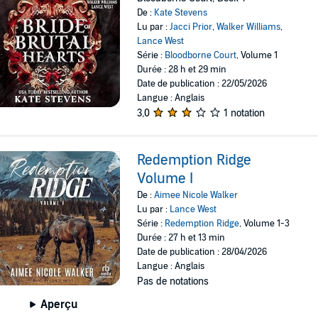
De :
Kate Stevens
Lu par :
Jacci Prior
,
Walker Williams
,
Lance West
Série :
Bloodborne Court
, Volume 1
Durée : 28 h et 29 min
Date de publication : 22/05/2026
Langue : Anglais
3,0
1 notation
Redemption Ridge
Volume I
De :
Aimee Nicole Walker
Lu par :
Lance West
Série :
Redemption Ridge
, Volume 1-3
Durée : 27 h et 13 min
Date de publication : 28/04/2026
Langue : Anglais
Pas de notations
Aperçu