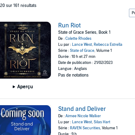
 20 sur 161 résultats
Run Riot
State of Grace Series, Book 1
De :
Colette Rhodes
Lu par :
Lance West
,
Rebecca Estrella
Série :
State of Grace
, Volume 1
Durée : 10 h et 27 min
Date de publication : 21/02/2023
Langue : Anglais
Pas de notations
Aperçu
Stand and Deliver
De :
Aimee Nicole Walker
Lu par :
Lance West
,
Silas Hart
Série :
RAVEN Securities
, Volume 1
Durée : 9 h