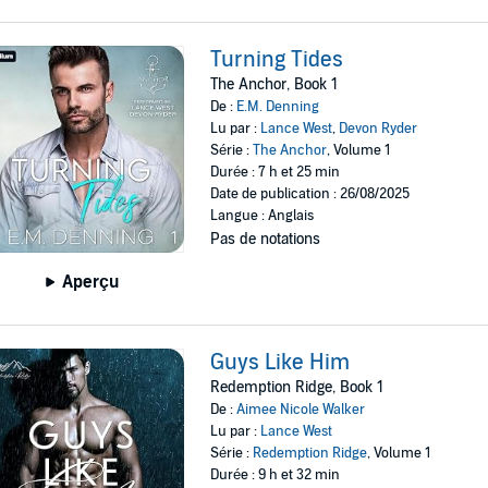
Turning Tides
The Anchor, Book 1
De :
E.M. Denning
Lu par :
Lance West
,
Devon Ryder
Série :
The Anchor
, Volume 1
Durée : 7 h et 25 min
Date de publication : 26/08/2025
Langue : Anglais
Pas de notations
Aperçu
Guys Like Him
Redemption Ridge, Book 1
De :
Aimee Nicole Walker
Lu par :
Lance West
Série :
Redemption Ridge
, Volume 1
Durée : 9 h et 32 min