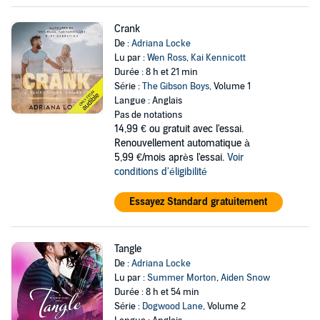
Crank
De :
Adriana Locke
Lu par :
Wen Ross
,
Kai Kennicott
Durée : 8 h et 21 min
Série :
The Gibson Boys
, Volume 1
Langue : Anglais
Pas de notations
14,99 €
ou gratuit avec l'essai.
Renouvellement automatique à
5,99 €/mois après l'essai.
Voir
conditions d'éligibilité
Essayez Standard gratuitement
Tangle
De :
Adriana Locke
Lu par :
Summer Morton
,
Aiden Snow
Durée : 8 h et 54 min
Série :
Dogwood Lane
, Volume 2