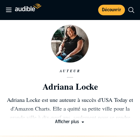
Découvrir
AUTEUR
Adriana Locke
Adriana Locke est une auteure à succès d'USA Today et
d'Amazon Charts. Elle a quitté sa petite ville pour la
grande ville à dix-neuf ans, seulement pour se rendre
Afficher plus
compte qu’elle n’était pas faite pour l’agitation. Elle écrit
maintenant à plein temps depuis la maison de l'Ohio