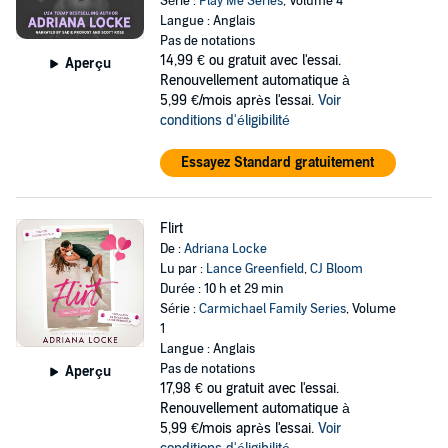
Série :
Play Me Series
, Volume 4
Langue : Anglais
Pas de notations
14,99 €
ou gratuit avec l'essai.
Aperçu
Renouvellement automatique à
5,99 €/mois après l'essai.
Voir
conditions d'éligibilité
Essayez Standard gratuitement
Flirt
De :
Adriana Locke
Lu par :
Lance Greenfield
,
CJ Bloom
Durée : 10 h et 29 min
Série :
Carmichael Family Series
, Volume
1
Langue : Anglais
Pas de notations
Aperçu
17,98 €
ou gratuit avec l'essai.
Renouvellement automatique à
5,99 €/mois après l'essai.
Voir