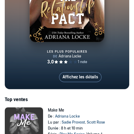
LES PLUS POPULAIRES
The Relationship Pact
Affichez les détails
Top ventes
Make Me
De :
Adriana Locke
Lu par :
Sadie Provost
,
Scott Rose
Durée : 8 h et 10 min