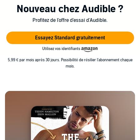
qu'elle partage avec M. Locke (son amoureux du lycée),
Nouveau chez Audible ?
quatre fils et deux terriers sauvages Jack Russell.
Lorsqu'elle n'est pas à son bureau, Adriana fait semblant
Profitez de l'offre d'essai d'Audible.
de jardiner, recherche les couverts manquants et dresse
des listes d'épicerie qu'elle peut oublier à la maison.
Essayez Standard gratuitement
Cliquez sur SUIVRE ci-dessus pour rester au courant de
Utilisez vos identifiants
toutes les nouvelles versions.
5,99 € par mois après 30 jours. Possibilité de résilier l'abonnement chaque
mois.