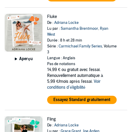
Fluke
De :
Adriana Locke
Lu par :
Samantha Brentmoor
,
Ryan
West
Durée : 8 h et 28 min
Série :
Carmichael Family Series
, Volume
3
Langue : Anglais
Aperçu
Pas de notations
14,99 €
ou gratuit avec l'essai.
Renouvellement automatique à
5,99 €/mois après l'essai.
Voir
conditions d'éligibilité
Essayez Standard gratuitement
Fling
De :
Adriana Locke
Lu par :
Grace Grant
,
Joe Arden