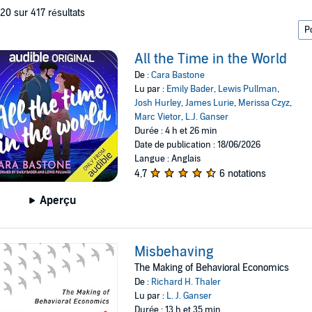
 20 sur 417 résultats
All the Time in the World
De :
Cara Bastone
Lu par :
Emily Bader
,
Lewis Pullman
,
Josh Hurley
,
James Lurie
,
Merissa Czyz
,
Marc Vietor
,
L.J. Ganser
Durée : 4 h et 26 min
Date de publication : 18/06/2026
Langue : Anglais
4,7
6 notations
Aperçu
Misbehaving
The Making of Behavioral Economics
De :
Richard H. Thaler
Lu par :
L. J. Ganser
Durée : 13 h et 35 min