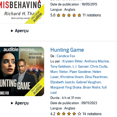
Date de publication : 18/05/2015
Langue : Anglais
5,0
11 notations
Aperçu
Hunting Game
De :
Candice Fox
Lu par :
Krysten Ritter
,
Anthony Mackie
,
Tony Goldwyn
,
L J. Ganser
,
Chris Ciulla
,
Marc Vietor
,
Piper Goodeve
,
Helen
Laser
,
Khristine Hvam
,
Dina Pearlman
,
Elizabeth Jasicki
,
Gabriel Vaughan
,
Margaret Ying Drake
,
Brian Nishii
,
full
cast
Durée : 4 h et 31 min
Aperçu
Date de publication : 09/11/2023
Langue : Anglais
4,2
14 notations