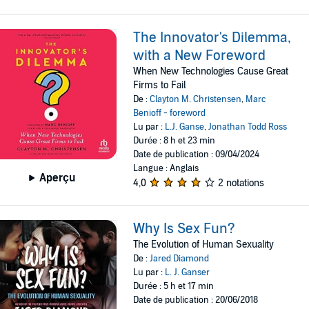
The Innovator's Dilemma,
with a New Foreword
When New Technologies Cause Great
Firms to Fail
De :
Clayton M. Christensen
,
Marc
Benioff - foreword
Lu par :
L.J. Ganse
,
Jonathan Todd Ross
Durée : 8 h et 23 min
Date de publication : 09/04/2024
Langue : Anglais
Aperçu
4,0
2 notations
Why Is Sex Fun?
The Evolution of Human Sexuality
De :
Jared Diamond
Lu par :
L. J. Ganser
Durée : 5 h et 17 min
Date de publication : 20/06/2018