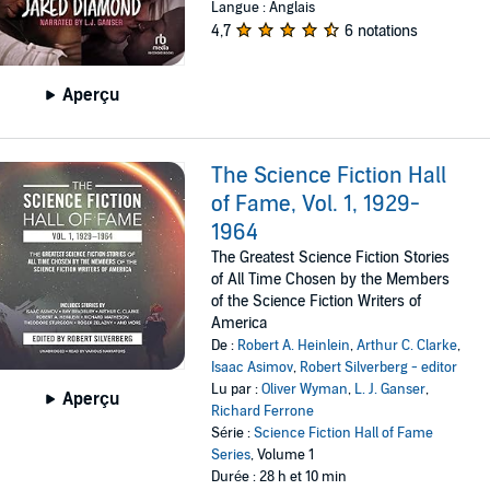
Langue : Anglais
4,7
6 notations
Aperçu
The Science Fiction Hall
of Fame, Vol. 1, 1929-
1964
The Greatest Science Fiction Stories
of All Time Chosen by the Members
of the Science Fiction Writers of
America
De :
Robert A. Heinlein
,
Arthur C. Clarke
,
Isaac Asimov
,
Robert Silverberg - editor
Lu par :
Oliver Wyman
,
L. J. Ganser
,
Aperçu
Richard Ferrone
Série :
Science Fiction Hall of Fame
Series
, Volume 1
Durée : 28 h et 10 min