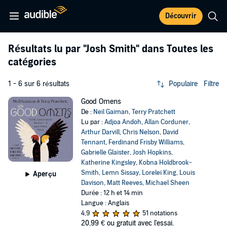
Découvrir
Résultats lu par
"Josh Smith"
dans Toutes les
catégories
1 - 6 sur 6 résultats
Populaire
Filtre
Good Omens
De :
Neil Gaiman
,
Terry Pratchett
Lu par :
Adjoa Andoh
,
Allan Corduner
,
Arthur Darvill
,
Chris Nelson
,
David
Tennant
,
Ferdinand Frisby Williams
,
Gabrielle Glaister
,
Josh Hopkins
,
Katherine Kingsley
,
Kobna Holdbrook-
Smith
,
Lemn Sissay
,
Lorelei King
,
Louis
Aperçu
Davison
,
Matt Reeves
,
Michael Sheen
Durée : 12 h et 14 min
Langue : Anglais
4,9
51 notations
20,99 €
ou gratuit avec l'essai.