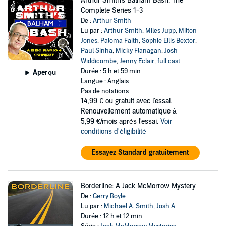
Arthur Smith's Balham Bash: The
Complete Series 1-3
De :
Arthur Smith
Lu par :
Arthur Smith
,
Miles Jupp
,
Milton
Jones
,
Paloma Faith
,
Sophie Ellis Bextor
,
Paul Sinha
,
Micky Flanagan
,
Josh
Widdicombe
,
Jenny Eclair
,
full cast
Durée : 5 h et 59 min
Aperçu
Langue : Anglais
Pas de notations
14,99 €
ou gratuit avec l'essai.
Renouvellement automatique à
5,99 €/mois après l'essai.
Voir
conditions d'éligibilité
Essayez Standard gratuitement
Borderline: A Jack McMorrow Mystery
De :
Gerry Boyle
Lu par :
Michael A. Smith
,
Josh A
Durée : 12 h et 12 min