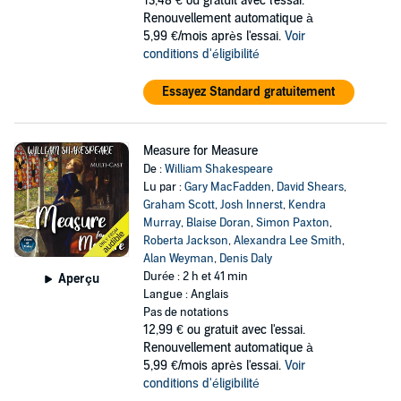
13,48 €
ou gratuit avec l'essai.
Renouvellement automatique à
5,99 €/mois après l'essai.
Voir
conditions d'éligibilité
Essayez Standard gratuitement
Measure for Measure
De :
William Shakespeare
Lu par :
Gary MacFadden
,
David Shears
,
Graham Scott
,
Josh Innerst
,
Kendra
Murray
,
Blaise Doran
,
Simon Paxton
,
Roberta Jackson
,
Alexandra Lee Smith
,
Alan Weyman
,
Denis Daly
Durée : 2 h et 41 min
Aperçu
Langue : Anglais
Pas de notations
12,99 €
ou gratuit avec l'essai.
Renouvellement automatique à
5,99 €/mois après l'essai.
Voir
conditions d'éligibilité