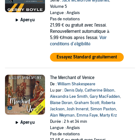
Série :
Jack McMorrow Mysteries
,
Volume 5
Langue : Anglais
Pas de notations
Aperçu
21,99 €
ou gratuit avec l'essai.
Renouvellement automatique à
5,99 €/mois après l'essai.
Voir
conditions d'éligibilité
Essayez Standard gratuitement
The Merchant of Venice
De :
William Shakespeare
Lu par :
Denis Daly
,
Catherine Bilson
,
Alexandra Lee Smith
,
Gary MacFadden
,
Blaise Doran
,
Graham Scott
,
Roberta
Jackson
,
Josh Innerst
,
Simon Paxton
,
Alan Weyman
,
Emma Faye
,
Marty Krz
Durée : 2 h et 34 min
Aperçu
Langue : Anglais
Pas de notations