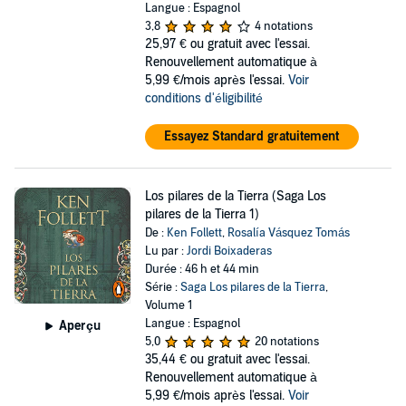
Langue : Espagnol
3,8
4 notations
25,97 €
ou gratuit avec l'essai.
Renouvellement automatique à
5,99 €/mois après l'essai.
Voir
conditions d'éligibilité
Essayez Standard gratuitement
Los pilares de la Tierra (Saga Los
pilares de la Tierra 1)
De :
Ken Follett
,
Rosalía Vásquez Tomás
Lu par :
Jordi Boixaderas
Durée : 46 h et 44 min
Série :
Saga Los pilares de la Tierra
,
Volume 1
Langue : Espagnol
Aperçu
5,0
20 notations
35,44 €
ou gratuit avec l'essai.
Renouvellement automatique à
5,99 €/mois après l'essai.
Voir