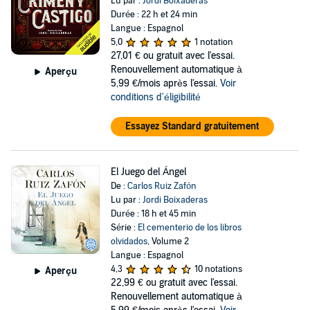
Lu par :
Jordi Boixaderas
Durée : 22 h et 24 min
Langue : Espagnol
5,0
1 notation
27,01 €
ou gratuit avec l'essai.
Renouvellement automatique à
Aperçu
5,99 €/mois après l'essai.
Voir
conditions d'éligibilité
Essayez Standard gratuitement
El Juego del Ángel
De :
Carlos Ruiz Zafón
Lu par :
Jordi Boixaderas
Durée : 18 h et 45 min
Série :
El cementerio de los libros
olvidados
, Volume 2
Langue : Espagnol
4,3
10 notations
Aperçu
22,99 €
ou gratuit avec l'essai.
Renouvellement automatique à