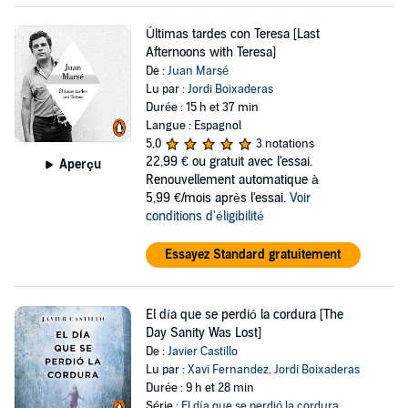
Últimas tardes con Teresa [Last
Afternoons with Teresa]
De :
Juan Marsé
Lu par :
Jordi Boixaderas
Durée : 15 h et 37 min
Langue : Espagnol
5,0
3 notations
22,99 €
ou gratuit avec l'essai.
Aperçu
Renouvellement automatique à
5,99 €/mois après l'essai.
Voir
conditions d'éligibilité
Essayez Standard gratuitement
El día que se perdió la cordura [The
Day Sanity Was Lost]
De :
Javier Castillo
Lu par :
Xavi Fernandez
,
Jordi Boixaderas
Durée : 9 h et 28 min
Série :
El día que se perdió la cordura