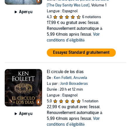
[The Day Sanity Was Lost]
, Volume 1
Langue : Espagnol
Aperçu
4,3
6 notations
17,99 €
ou gratuit avec l'essai.
Renouvellement automatique à
5,99 €/mois après l'essai.
Voir
conditions d'éligibilité
Essayez Standard gratuitement
El círculo de los días
De :
Ken Follett
,
Anuvela
Lu par :
Jordi Boixaderas
Durée : 20 h et 12 min
Langue : Espagnol
5,0
1 notation
22,99 €
ou gratuit avec l'essai.
Renouvellement automatique à
Aperçu
5,99 €/mois après l'essai.
Voir
conditions d'éligibilité