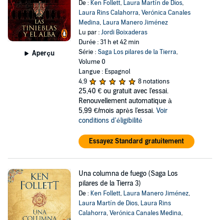
De :
Ken Follett
,
Laura Martín de Dios
,
Laura Rins Calahorra
,
Verónica Canales
Medina
,
Laura Manero Jiménez
Lu par :
Jordi Boixaderas
Durée : 31 h et 42 min
Série :
Saga Los pilares de la Tierra
,
Aperçu
Volume 0
Langue : Espagnol
4,9
8 notations
25,40 €
ou gratuit avec l'essai.
Renouvellement automatique à
5,99 €/mois après l'essai.
Voir
conditions d'éligibilité
Essayez Standard gratuitement
Una columna de fuego (Saga Los
pilares de la Tierra 3)
De :
Ken Follett
,
Laura Manero Jiménez
,
Laura Martín de Dios
,
Laura Rins
Calahorra
,
Verónica Canales Medina
,