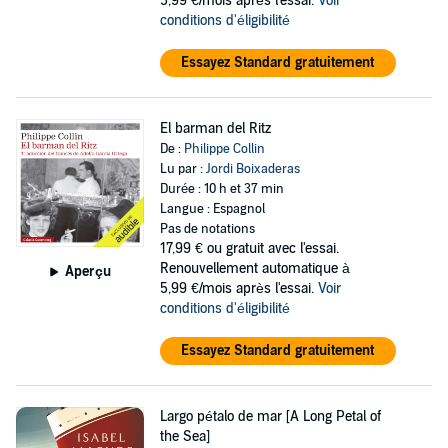
5,99 €/mois après l'essai.
Voir
conditions d'éligibilité
Essayez Standard gratuitement
El barman del Ritz
De :
Philippe Collin
Lu par :
Jordi Boixaderas
Durée : 10 h et 37 min
Langue : Espagnol
Pas de notations
17,99 €
ou gratuit avec l'essai.
Renouvellement automatique à
Aperçu
5,99 €/mois après l'essai.
Voir
conditions d'éligibilité
Essayez Standard gratuitement
Largo pétalo de mar [A Long Petal of
the Sea]