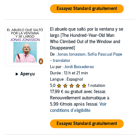
Essayez Standard gratuitement
El abuelo que saltó por la ventana y se
largó [The Hundred-Year-Old Man
Who Climbed Out of the Window and
Disappeared]
De :
Jonas Jonasson
,
Sofía Pascual Pape
- translator
Lu par :
Jordi Boixaderas
Durée : 13 h et 21 min
Aperçu
Langue : Espagnol
5,0
1 notation
17,99 €
ou gratuit avec l'essai.
Renouvellement automatique à
5,99 €/mois après l'essai.
Voir
conditions d'éligibilité
Essayez Standard gratuitement