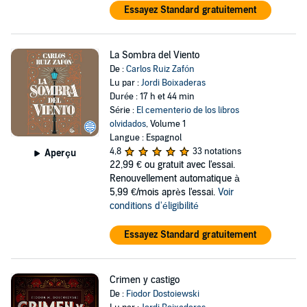
Essayez Standard gratuitement
La Sombra del Viento
De :
Carlos Ruiz Zafón
Lu par :
Jordi Boixaderas
Durée : 17 h et 44 min
Série :
El cementerio de los libros
olvidados
, Volume 1
Langue : Espagnol
4,8
33 notations
Aperçu
22,99 €
ou gratuit avec l'essai.
Renouvellement automatique à
5,99 €/mois après l'essai.
Voir
conditions d'éligibilité
Essayez Standard gratuitement
Crimen y castigo
De :
Fiodor Dostoiewski