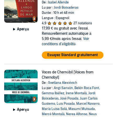
De :
Isabel Allende
Lu par :
Jordi Boixaderas
Durée : 10 h et 48 min
Langue : Espagnol
4,9
27 notations
17,99 €
ou gratuit avec l'essai.
Aperçu
Renouvellement automatique à
5,99 €/mois après l'essai.
Voir
conditions d'éligibilité
Essayez Standard gratuitement
Voces de Chernóbil [Voices from
Chernobyl]
De :
Svetlana Alexiévich
Lu par :
Angi Sansón
,
Belén Roca Font
,
Gemma Ibáñez
,
Irene Montalà
,
Jordi
Boixaderas
,
José Posada
,
Juan Carlos
Gustems
,
Luis Posada
,
Marcel Navarro
,
María Luisa Solá
,
Masumi Mutsuda
,
Aperçu
Mercè Montalà
,
Nerea Alfonso
,
Neus