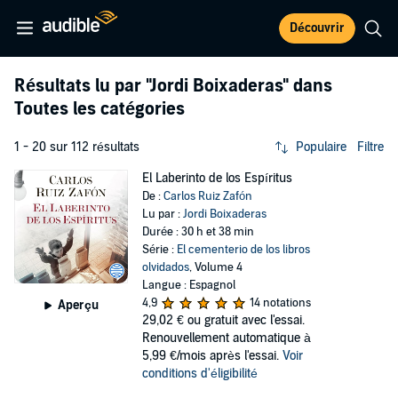
Découvrir
Résultats lu par
"Jordi Boixaderas"
dans
Toutes les catégories
1 - 20 sur 112 résultats
Populaire
Filtre
El Laberinto de los Espíritus
De :
Carlos Ruiz Zafón
Lu par :
Jordi Boixaderas
Durée : 30 h et 38 min
Série :
El cementerio de los libros
olvidados
, Volume 4
Langue : Espagnol
4,9
14 notations
Aperçu
29,02 €
ou gratuit avec l'essai.
Renouvellement automatique à
5,99 €/mois après l'essai.
Voir
conditions d'éligibilité