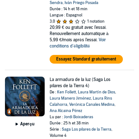
Sendra
,
Iván Priego Posada
Durée : 14 h et 18 min
Langue : Espagnol
3,0
1 notation
20,99 €
ou gratuit avec l'essai.
Renouvellement automatique à
5,99 €/mois après l'essai.
Voir
conditions d'éligibilité
Essayez Standard gratuitement
La armadura de la luz (Saga Los
pilares de la Tierra 4)
De :
Ken Follett
,
Laura Martín de Dios
,
Laura Manero Jiménez
,
Laura Rins
Calahorra
,
Verónica Canales Medina
,
Ana Alcaina Pérez
Lu par :
Jordi Boixaderas
Durée : 25 h et 38 min
Aperçu
Série :
Saga Los pilares de la Tierra
,
Volume 4