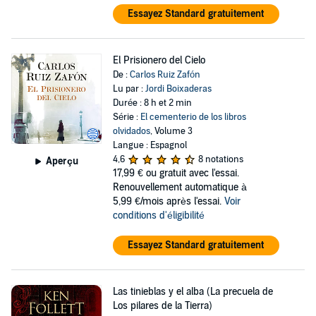
Essayez Standard gratuitement
El Prisionero del Cielo
De :
Carlos Ruiz Zafón
Lu par :
Jordi Boixaderas
Durée : 8 h et 2 min
Série :
El cementerio de los libros
olvidados
, Volume 3
Langue : Espagnol
4,6
8 notations
Aperçu
17,99 €
ou gratuit avec l'essai.
Renouvellement automatique à
5,99 €/mois après l'essai.
Voir
conditions d'éligibilité
Essayez Standard gratuitement
Las tinieblas y el alba (La precuela de
Los pilares de la Tierra)