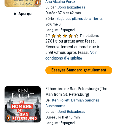
Ana Alcaina Pérez
Lu par :
Jordi Boixaderas
Durée : 37 h et 42 min
Aperçu
Série :
Saga Los pilares de la Tierra
,
Volume 3
Langue : Espagnol
4,7
11 notations
27,81 €
ou gratuit avec l'essai.
Renouvellement automatique à
5,99 €/mois après l'essai.
Voir
conditions d'éligibilité
Essayez Standard gratuitement
El hombre de San Petersburgo [The
Man from St. Petersburg]
De :
Ken Follett
,
Damián Sánchez
Bustamante
Lu par :
Jordi Boixaderas
Durée : 14 h et 13 min
Langue : Espagnol