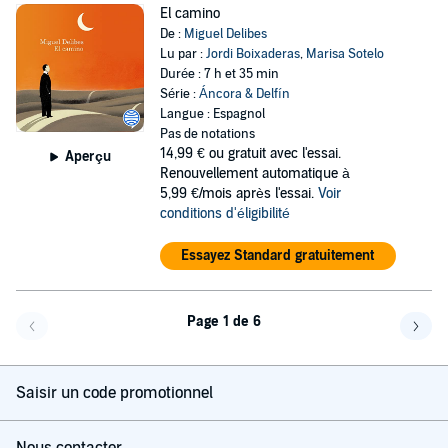
El camino
De :
Miguel Delibes
Lu par :
Jordi Boixaderas
,
Marisa Sotelo
Durée : 7 h et 35 min
Série :
Áncora & Delfín
Langue : Espagnol
Pas de notations
14,99 €
ou gratuit avec l'essai.
Aperçu
Renouvellement automatique à
5,99 €/mois après l'essai.
Voir
conditions d'éligibilité
Essayez Standard gratuitement
Page 1 de 6
Page précédente
Page 
Saisir un code promotionnel