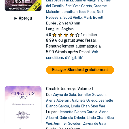
Elizabeth Jasicki
,
Gabriel Vaughan
,
Inés
del Castillo
,
Eric Yves Garcia
,
Graeme
Malcolm
,
Jonathan Todd Ross
,
Neil
Hellegers
,
Scott Aiello
,
Mark Boyett
Aperçu
Durée : 2 h et 43 min
Langue : Anglais
4,0
1 notation
8,99 €
ou gratuit avec l'essai.
Renouvellement automatique à
5,99 €/mois après l'essai.
Voir
conditions d'éligibilité
Essayez Standard gratuitement
Creatrix Journeys Volume I
De :
Zayna de Gaia
,
Jennifer Sowden
,
Alena Alberani
,
Gabriela Oviedo
,
Jeanette
Blanco Garcia
,
Linda Chan Siou Wei
Lu par :
Jeanette Blanco Garcia
,
Alena
Alberni
,
Gabriela Oviedo
,
Linda Chan Siou
Wei
,
Jennifer Sowden
,
Zayna de Gaia