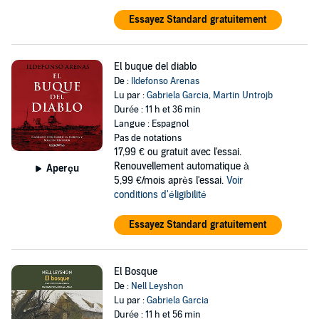
Essayez Standard gratuitement
El buque del diablo
De :
Ildefonso Arenas
Lu par :
Gabriela Garcia
,
Martin Untrojb
Durée : 11 h et 36 min
Langue : Espagnol
Pas de notations
17,99 €
ou gratuit avec l'essai.
Renouvellement automatique à
Aperçu
5,99 €/mois après l'essai.
Voir
conditions d'éligibilité
Essayez Standard gratuitement
El Bosque
De :
Nell Leyshon
Lu par :
Gabriela Garcia
Durée : 11 h et 56 min