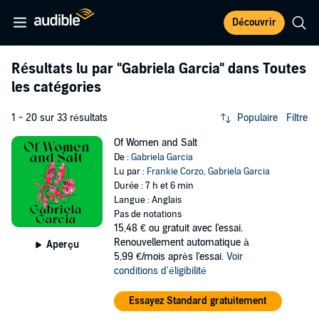
Découvrir
Résultats lu par
"Gabriela Garcia"
dans Toutes
les catégories
1 - 20 sur 33 résultats
Populaire
Filtre
Of Women and Salt
De :
Gabriela Garcia
Lu par :
Frankie Corzo
,
Gabriela Garcia
Durée : 7 h et 6 min
Langue : Anglais
Pas de notations
15,48 €
ou gratuit avec l'essai.
Renouvellement automatique à
Aperçu
5,99 €/mois après l'essai.
Voir
conditions d'éligibilité
Essayez Standard gratuitement