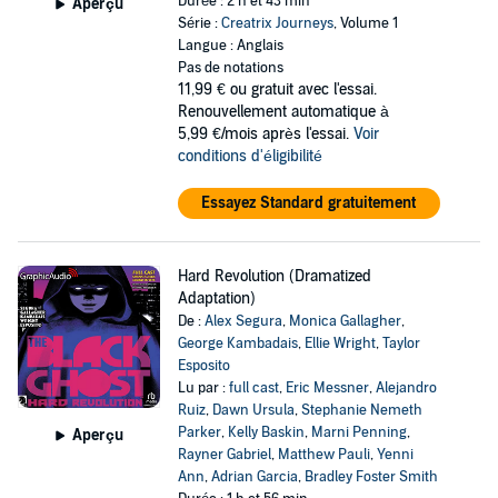
Durée : 2 h et 43 min
Aperçu
Série :
Creatrix Journeys
, Volume 1
Langue : Anglais
Pas de notations
11,99 €
ou gratuit avec l'essai.
Renouvellement automatique à
5,99 €/mois après l'essai.
Voir
conditions d'éligibilité
Essayez Standard gratuitement
Hard Revolution (Dramatized
Adaptation)
De :
Alex Segura
,
Monica Gallagher
,
George Kambadais
,
Ellie Wright
,
Taylor
Esposito
Lu par :
full cast
,
Eric Messner
,
Alejandro
Ruiz
,
Dawn Ursula
,
Stephanie Nemeth
Parker
,
Kelly Baskin
,
Marni Penning
,
Aperçu
Rayner Gabriel
,
Matthew Pauli
,
Yenni
Ann
,
Adrian Garcia
,
Bradley Foster Smith