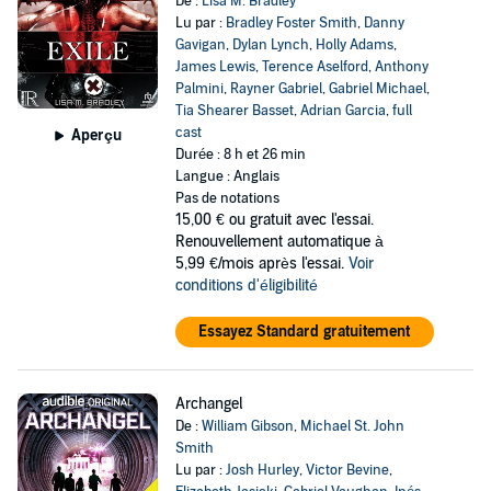
De :
Lisa M. Bradley
Lu par :
Bradley Foster Smith
,
Danny
Gavigan
,
Dylan Lynch
,
Holly Adams
,
James Lewis
,
Terence Aselford
,
Anthony
Palmini
,
Rayner Gabriel
,
Gabriel Michael
,
Tia Shearer Basset
,
Adrian Garcia
,
full
cast
Aperçu
Durée : 8 h et 26 min
Langue : Anglais
Pas de notations
15,00 €
ou gratuit avec l'essai.
Renouvellement automatique à
5,99 €/mois après l'essai.
Voir
conditions d'éligibilité
Essayez Standard gratuitement
Archangel
De :
William Gibson
,
Michael St. John
Smith
Lu par :
Josh Hurley
,
Victor Bevine
,