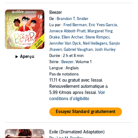
Beezer
De :
Brandon T. Snider
Lu par :
Fred Berman
,
Eric Yves Garcia
,
Joniece Abbott-Pratt
,
Margaret Ying
Drake
,
Ellen Archer
,
Steve Rimpici
,
Jennifer Van Dyck
,
Neil Hellegers
,
Sanjiv
Jhaveri
,
Gabriel Vaughan
,
Josh Hurley
Durée : 2 h et 8 min
Aperçu
Série :
Beezer
, Volume 1
Langue : Anglais
Pas de notations
11,11 €
ou gratuit avec l'essai.
Renouvellement automatique à
5,99 €/mois après l'essai.
Voir
conditions d'éligibilité
Essayez Standard gratuitement
Exile (Dramatized Adaptation)