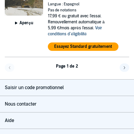
Langue : Espagnol
Pas de notations
17,99 €
ou gratuit avec l'essai.
Renouvellement automatique à
Aperçu
5,99 €/mois après l'essai.
Voir
conditions d'éligibilité
Essayez Standard gratuitement
Page 1 de 2
Page précédente
Page 
Saisir un code promotionnel
Nous contacter
Aide