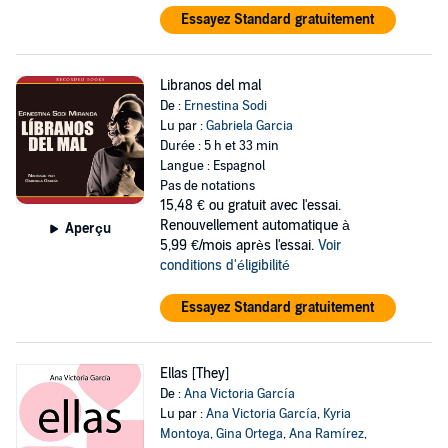
Essayez Standard gratuitement
Libranos del mal
De :
Ernestina Sodi
Lu par :
Gabriela Garcia
Durée : 5 h et 33 min
Langue : Espagnol
Pas de notations
15,48 €
ou gratuit avec l'essai.
Renouvellement automatique à
Aperçu
5,99 €/mois après l'essai.
Voir
conditions d'éligibilité
Essayez Standard gratuitement
Ellas [They]
De :
Ana Victoria García
Lu par :
Ana Victoria García
,
Kyria
Montoya
,
Gina Ortega
,
Ana Ramírez
,