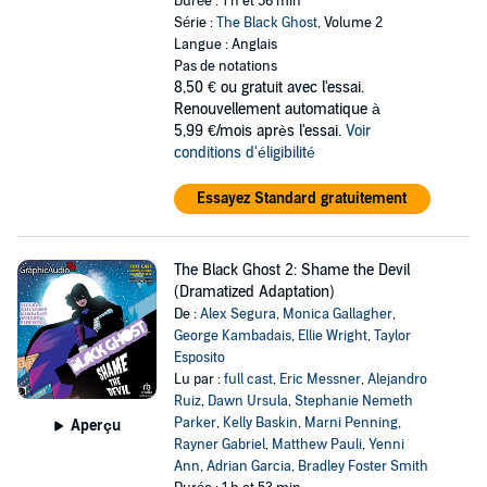
Durée : 1 h et 56 min
Série :
The Black Ghost
, Volume 2
Langue : Anglais
Pas de notations
8,50 €
ou gratuit avec l'essai.
Renouvellement automatique à
5,99 €/mois après l'essai.
Voir
conditions d'éligibilité
Essayez Standard gratuitement
The Black Ghost 2: Shame the Devil
(Dramatized Adaptation)
De :
Alex Segura
,
Monica Gallagher
,
George Kambadais
,
Ellie Wright
,
Taylor
Esposito
Lu par :
full cast
,
Eric Messner
,
Alejandro
Ruiz
,
Dawn Ursula
,
Stephanie Nemeth
Parker
,
Kelly Baskin
,
Marni Penning
,
Aperçu
Rayner Gabriel
,
Matthew Pauli
,
Yenni
Ann
,
Adrian Garcia
,
Bradley Foster Smith