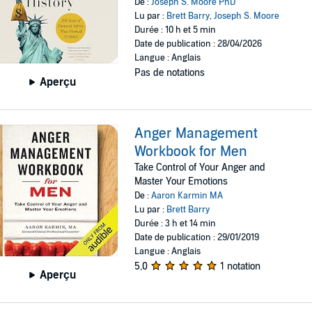
De :
Joseph S. Moore PhD
Lu par :
Brett Barry
,
Joseph S. Moore
Durée : 10 h et 5 min
Date de publication : 28/04/2026
Langue : Anglais
Pas de notations
Aperçu
Anger Management
Workbook for Men
Take Control of Your Anger and
Master Your Emotions
De :
Aaron Karmin MA
Lu par :
Brett Barry
Durée : 3 h et 14 min
Date de publication : 29/01/2019
Langue : Anglais
5,0
1 notation
Aperçu