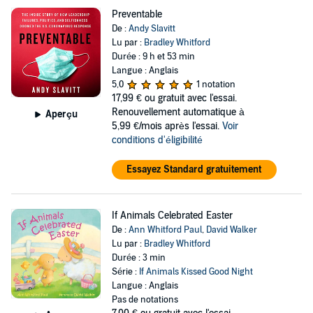
Preventable
De :
Andy Slavitt
Lu par :
Bradley Whitford
Durée : 9 h et 53 min
Langue : Anglais
5,0
1 notation
17,99 €
ou gratuit avec l'essai.
Renouvellement automatique à
Aperçu
5,99 €/mois après l'essai.
Voir
conditions d'éligibilité
Essayez Standard gratuitement
If Animals Celebrated Easter
De :
Ann Whitford Paul
,
David Walker
Lu par :
Bradley Whitford
Durée : 3 min
Série :
If Animals Kissed Good Night
Langue : Anglais
Pas de notations