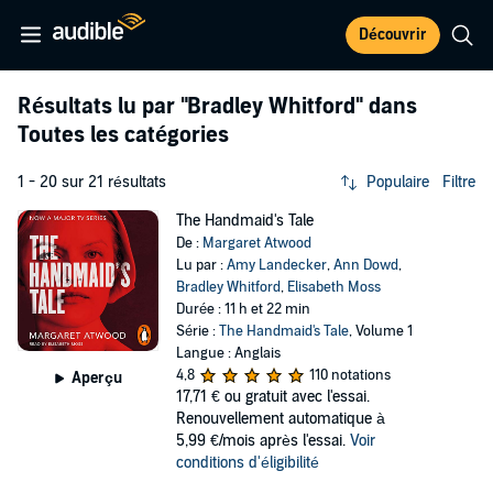
Découvrir
Résultats lu par
"Bradley Whitford"
dans
Toutes les catégories
1 - 20 sur 21 résultats
Populaire
Filtre
The Handmaid's Tale
De :
Margaret Atwood
Lu par :
Amy Landecker
,
Ann Dowd
,
Bradley Whitford
,
Elisabeth Moss
Durée : 11 h et 22 min
Série :
The Handmaid's Tale
, Volume 1
Langue : Anglais
4,8
110 notations
Aperçu
17,71 €
ou gratuit avec l'essai.
Renouvellement automatique à
5,99 €/mois après l'essai.
Voir
conditions d'éligibilité