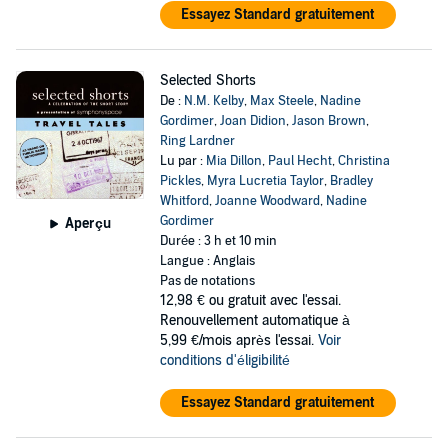
Essayez Standard gratuitement
Selected Shorts
De :
N.M. Kelby
,
Max Steele
,
Nadine
Gordimer
,
Joan Didion
,
Jason Brown
,
Ring Lardner
Lu par :
Mia Dillon
,
Paul Hecht
,
Christina
Pickles
,
Myra Lucretia Taylor
,
Bradley
Whitford
,
Joanne Woodward
,
Nadine
Gordimer
Aperçu
Durée : 3 h et 10 min
Langue : Anglais
Pas de notations
12,98 €
ou gratuit avec l'essai.
Renouvellement automatique à
5,99 €/mois après l'essai.
Voir
conditions d'éligibilité
Essayez Standard gratuitement