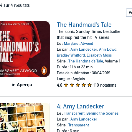
 4 sur 4 résultats
The Handmaid's Tale
The iconic Sunday Times bestseller
that inspired the hit TV series
De :
Margaret Atwood
Lu par :
Amy Landecker
,
Ann Dowd
,
Bradley Whitford
,
Elisabeth Moss
Série :
The Handmaid's Tale
, Volume 1
Durée : 11 h et 22 min
Date de publication : 30/04/2019
Langue : Anglais
Aperçu
4,8
110 notations
4: Amy Landecker
De :
Transparent: Behind the Scenes
Lu par :
Amy Landecker
Série :
Transparent
Durée : 6 min