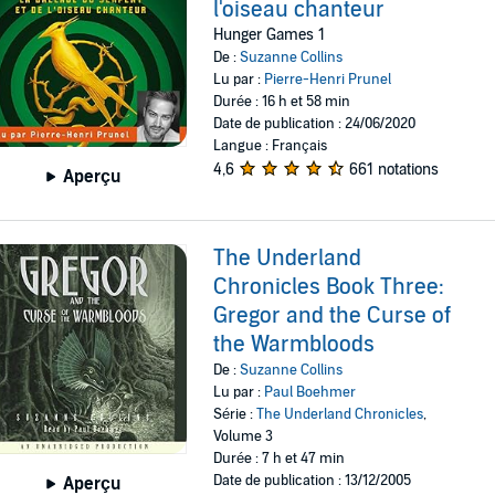
l'oiseau chanteur
Hunger Games 1
De :
Suzanne Collins
Lu par :
Pierre-Henri Prunel
Durée : 16 h et 58 min
Date de publication : 24/06/2020
Langue : Français
4,6
661 notations
Aperçu
The Underland
Chronicles Book Three:
Gregor and the Curse of
the Warmbloods
De :
Suzanne Collins
Lu par :
Paul Boehmer
Série :
The Underland Chronicles
,
Volume 3
Durée : 7 h et 47 min
Date de publication : 13/12/2005
Aperçu