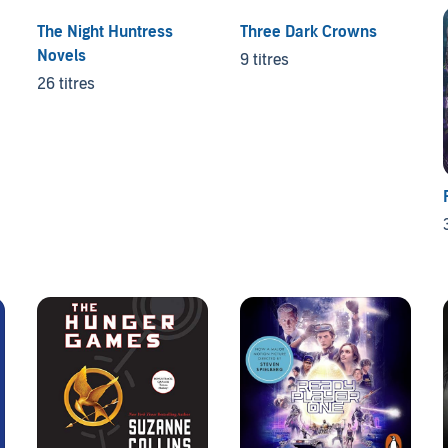
The Night Huntress
Three Dark Crowns
Novels
9 titres
26 titres