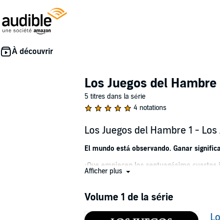
Los Juegos del Hambre
5 titres dans la série
4 notations
Los Juegos del Hambre 1 - Los
El mundo está observando. Ganar significa
¡Que empiecen los septuagésimo cuartos 
Afficher plus
LA SAGA CON MÁS DE 100 MILLONES DE L
Volume 1 de la série
Uno de los 100 mejores libros Young Adult
TIME.
Lo