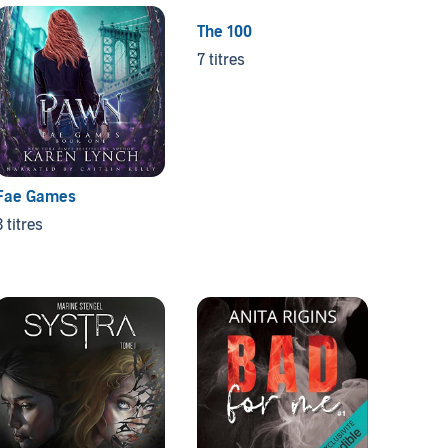
The 100
Atlanti
7 titres
4 titre
Fae Games
3 titres