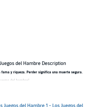
 Juegos del Hambre Description
 fama y riqueza. Perder significa una muerte segura.
juegos del hambre!
IBROS VENDIDOS EN TODO EL MUNDO.
 de todos los tiempos según la revista
s Juegos del Hambre 1 - Los Juegos del