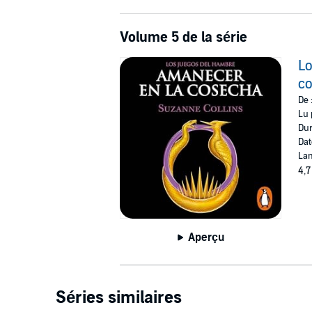
Volume 5 de la série
Lo
c
De 
Lu 
Dur
Dat
Lan
4,7
Aperçu
Séries similaires