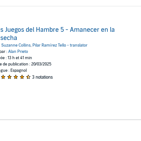
s Juegos del Hambre 5 - Amanecer en la
osecha
:
Suzanne Collins
,
Pilar Ramírez Tello - translator
par :
Alan Prieto
ée : 13 h et 41 min
e de publication : 20/03/2025
gue : Espagnol
3 notations