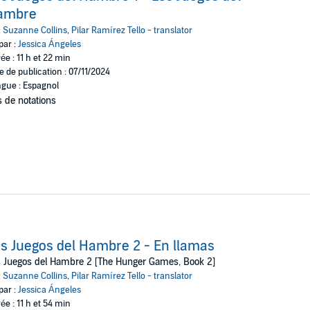
ce chicos y doce chicas se ven obligados a participar en un reality show
ambre
:
Suzanne Collins
,
Pilar Ramírez Tello - translator
séis años se presenta voluntaria para ocupar el lugar de su hermana en l
par :
Jessica Ángeles
uerte de cerca y la supervivencia forma parte de su naturaleza.
ée : 11 h et 22 min
e de publication : 07/11/2024
a Ángeles, la voz oficial de Jennifer Lawrence en español latino.
gue : Espagnol
 de notations
o».
dom House Grupo Editorial, S.A.U.
s Juegos del Hambre 2 - En llamas
 Juegos del Hambre 2 [The Hunger Games, Book 2]
:
Suzanne Collins
,
Pilar Ramírez Tello - translator
par :
Jessica Ángeles
ée : 11 h et 54 min