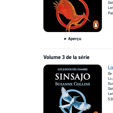
Dat
Lan
Pas
Aperçu
Volume 3 de la série
Lo
De 
Lu 
Dur
Dat
Lan
5,0