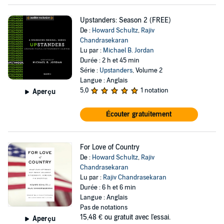
Upstanders: Season 2 (FREE)
De :
Howard Schultz
,
Rajiv
Chandrasekaran
Lu par :
Michael B. Jordan
Durée : 2 h et 45 min
Série :
Upstanders
, Volume 2
Langue : Anglais
5,0
1 notation
Aperçu
Écouter gratuitement
For Love of Country
De :
Howard Schultz
,
Rajiv
Chandrasekaran
Lu par :
Rajiv Chandrasekaran
Durée : 6 h et 6 min
Langue : Anglais
Pas de notations
15,48 €
ou gratuit avec l'essai.
Aperçu