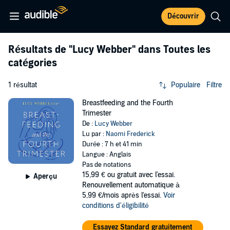
Découvrir
Résultats de
"Lucy Webber"
dans Toutes les
catégories
1 résultat
Populaire
Filtre
Breastfeeding and the Fourth
Trimester
De :
Lucy Webber
Lu par :
Naomi Frederick
Durée : 7 h et 41 min
Langue : Anglais
Pas de notations
15,99 €
ou gratuit avec l'essai.
Aperçu
Renouvellement automatique à
5,99 €/mois après l'essai.
Voir
conditions d'éligibilité
Essayez Standard gratuitement