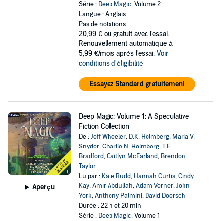
Série :
Deep Magic
, Volume 2
Langue : Anglais
Pas de notations
20,99 €
ou gratuit avec l'essai.
Renouvellement automatique à
5,99 €/mois après l'essai.
Voir
conditions d'éligibilité
Essayez Standard gratuitement
Deep Magic: Volume 1: A Speculative
Fiction Collection
De :
Jeff Wheeler
,
D.K. Holmberg
,
Maria V.
Snyder
,
Charlie N. Holmberg
,
T.E.
Bradford
,
Caitlyn McFarland
,
Brendon
Taylor
Lu par :
Kate Rudd
,
Hannah Curtis
,
Cindy
Kay
,
Amir Abdullah
,
Adam Verner
,
John
Aperçu
York
,
Anthony Palmini
,
David Doersch
Durée : 22 h et 20 min
Série :
Deep Magic
, Volume 1