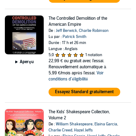
The Controlled Demolition of the
American Empire
De :
Jeff Berwick
,
Charlie Robinson
Lu par :
Patrick Smith
Durée : 17 h et 26 min
Langue : Anglais
5,0
1 notation
22,99 €
ou gratuit avec l'essai.
Aperçu
Renouvellement automatique à
5,99 €/mois après l'essai.
Voir
conditions d'éligibilité
Essayez Standard gratuitement
The Kids' Shakespeare Collection,
Volume 2
De :
William Shakespeare
,
Elaina Garcia
,
Charlie Creed
,
Hazel Jeffs