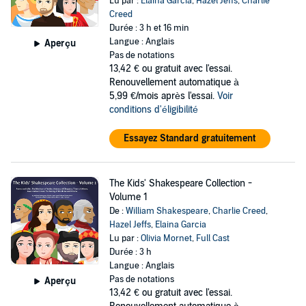
Lu par :
Elaina Garcia
,
Hazel Jeffs
,
Charlie
Creed
Durée : 3 h et 16 min
Langue : Anglais
Aperçu
Pas de notations
13,42 €
ou gratuit avec l'essai.
Renouvellement automatique à
5,99 €/mois après l'essai.
Voir
conditions d'éligibilité
Essayez Standard gratuitement
The Kids' Shakespeare Collection -
Volume 1
De :
William Shakespeare
,
Charlie Creed
,
Hazel Jeffs
,
Elaina Garcia
Lu par :
Olivia Mornet
,
Full Cast
Durée : 3 h
Langue : Anglais
Pas de notations
Aperçu
13,42 €
ou gratuit avec l'essai.