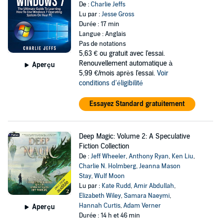
De :
Charlie Jeffs
Lu par :
Jesse Gross
Durée : 17 min
Langue : Anglais
Pas de notations
5,63 €
ou gratuit avec l'essai.
Renouvellement automatique à
Aperçu
5,99 €/mois après l'essai.
Voir
conditions d'éligibilité
Essayez Standard gratuitement
Deep Magic: Volume 2: A Speculative
Fiction Collection
De :
Jeff Wheeler
,
Anthony Ryan
,
Ken Liu
,
Charlie N. Holmberg
,
Jeanna Mason
Stay
,
Wulf Moon
Lu par :
Kate Rudd
,
Amir Abdullah
,
Elizabeth Wiley
,
Samara Naeymi
,
Hannah Curtis
,
Adam Verner
Aperçu
Durée : 14 h et 46 min