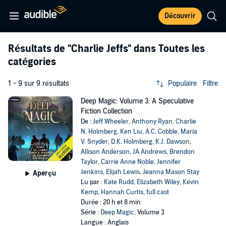
Découvrir
Résultats de
"Charlie Jeffs"
dans Toutes les
catégories
1 - 9 sur 9 résultats
Populaire
Filtre
Deep Magic: Volume 3: A Speculative
Fiction Collection
De :
Jeff Wheeler
,
Anthony Ryan
,
Charlie
N. Holmberg
,
Ken Liu
,
A.C. Cobble
,
Maria
V. Snyder
,
D.K. Holmberg
,
K.J. Dawson
,
Allison Anderson
,
JA Andrews
,
Brendon
Taylor
,
Carrie Anne Noble
,
Jennifer
Jenkins
,
Elijah Lewis
,
Jeanna Mason Stay
Aperçu
Lu par :
Kate Rudd
,
Elizabeth Wiley
,
Kevin
Kemp
,
Hannah Curtis
,
full cast
Durée : 20 h et 8 min
Série :
Deep Magic
, Volume 3
Langue : Anglais