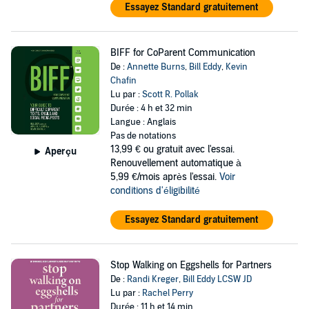
Essayez Standard gratuitement
BIFF for CoParent Communication
De :
Annette Burns
,
Bill Eddy
,
Kevin
Chafin
Lu par :
Scott R. Pollak
Durée : 4 h et 32 min
Langue : Anglais
Pas de notations
13,99 €
ou gratuit avec l'essai.
Aperçu
Renouvellement automatique à
5,99 €/mois après l'essai.
Voir
conditions d'éligibilité
Essayez Standard gratuitement
Stop Walking on Eggshells for Partners
De :
Randi Kreger
,
Bill Eddy LCSW JD
Lu par :
Rachel Perry
Durée : 11 h et 14 min