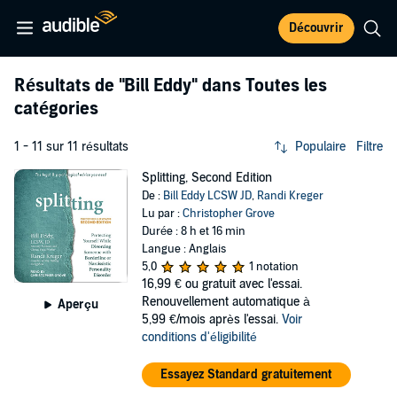
Découvrir
Résultats de
"Bill Eddy"
dans Toutes les
catégories
1 - 11 sur 11 résultats
Populaire
Filtre
Splitting, Second Edition
De :
Bill Eddy LCSW JD
,
Randi Kreger
Lu par :
Christopher Grove
Durée : 8 h et 16 min
Langue : Anglais
5,0
1 notation
16,99 €
ou gratuit avec l'essai.
Renouvellement automatique à
Aperçu
5,99 €/mois après l'essai.
Voir
conditions d'éligibilité
Essayez Standard gratuitement